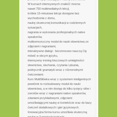
W kursach intensywnych znaleźć można:
nawet 750 multimedialnych lekcji,
krótkie 15-minutowe lekcje dostępne bez
wychodzenia z domu,
naukę skutecznej komunikacji w codziennych
sytuacjach,
nagrania w wykonaniu profesjonalnych native
speakerów,
multisensoryczny moduł do nauki słownictwa ze
zdjęciami i nagraniami,
interaktywne dialogi - bezstresowo nauczą Cię
mówić w obcym języku,
intensywny trening kluczowych umiejętności:
słownictwa, słuchania, czytania i pisania,
podręcznik gramatyki wraz z różnorodnymi
ćwiczeniami.
Kurs MultiSłówka wraz z systemem inteligentnych
powtórek to rozbudowany moduł do nauki
słownictwa, a w nim dostęp do kilku tysięcy słów i
zwrotów wraz z nagraniami native speakerów,
zdaniami przykładowymi, zdjęciami
umożliwiającymi naukę w kontekście oraz do bazy
ćwiczeń dodatkowych i gier językowych.
Innowacyjna forma kursu umożliwia skuteczną
naukę w 3 prostych krokach: