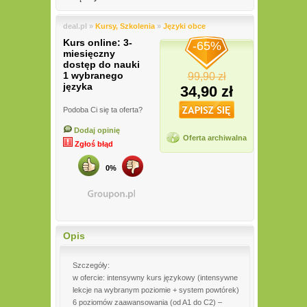
deal.pl »
Kursy, Szkolenia
»
Języki obce
Kurs online: 3-
-65%
miesięczny
dostęp do nauki
1 wybranego
99,90 zł
języka
34,90 zł
Podoba Ci się ta oferta?
Dodaj opinię
Oferta archiwalna
Zgłoś błąd
0%
Opis
Szczegóły:
w ofercie: intensywny kurs językowy (intensywne
lekcje na wybranym poziomie + system powtórek)
6 poziomów zaawansowania (od A1 do C2) –