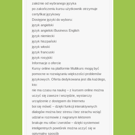
zależnie od wybranego języka
po zakończeniu kursu użytkownik otrzymuje
certyfikat językowy
Dostępne języki do wyboru:
język angielski
język angielski Business English
język niemiecki
język hiszpański
język włoski
język francuski
język rosyjski
Informacje o ofercie
Kursy online na platformie Multikurs mogą być
pomocne w rozwiązaniu większości problemów
językowych. Oferta dedykowana jest dla każdego,
kto:
nie ma czasu na naukę – z kursem online można
uczyć się zawsze i wszędzie, wystarczy
urządzenie z dostępem do Internetu
boi się mówić – dzięki funkcji interaktywnych
dialogów można bez stresu i bez strachu wziąć
udział w rozmowie z nagranym lektorem
brakuje mu słów i zwrotów – dzięki systemowi
inteligentnych powtórek można uczyć się w
optymalny sposób