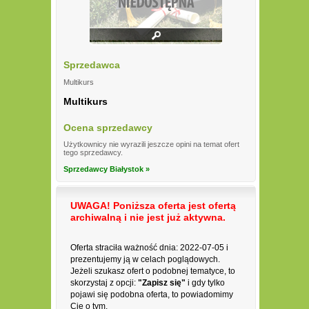
Sprzedawca
Multikurs
Multikurs
Ocena sprzedawcy
Użytkownicy nie wyrazili jeszcze opini na temat ofert
tego sprzedawcy.
Sprzedawcy Białystok »
UWAGA! Poniższa oferta jest ofertą
archiwalną i nie jest już aktywna.
Oferta straciła ważność dnia: 2022-07-05 i
prezentujemy ją w celach poglądowych.
Jeżeli szukasz ofert o podobnej tematyce, to
skorzystaj z opcji:
"Zapisz się"
i gdy tylko
pojawi się podobna oferta, to powiadomimy
Cię o tym.