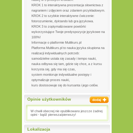
KROK 1 to interaktywna prezentacja słownictwa z
nagraniem i zdjęciem oraz zdaniem przykładowym.
KROK 2 to szybkie interaktywne ćwiczenie:
fotorozumienie, dyktando lub gra językowa.
KROK 3 to zoptymalizowane powtórki
wykorzystujące Twoje predyspozycje językowe na
100%!
Informacje o platformie Multikurs.pl
Platforma Multikurs.pl to nauka języka skupiona na
realizacji indywidualnych potrzeb:
samodzielne ustala się zasady i tempo nauki,
nauka odbywa się tam, gdzie się chce, a z kursu
korzysta się, gdy ma się czas,
system monitoruje indywidualne postępy i
optymalizuje proces nauki,
kurs dostosowuje się do kursanta i jego celów.
Opinie użytkowników
W chwili obecnej nie opublikowano jeszcze żadnej
opini - bądź pierwsza/pierwszy!
Lokalizacja