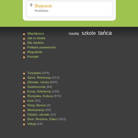
Białystok
Podlaskie
tańca
szkole
naukę
Współpraca
Jak to działa
Dla mediów
Polityka prywatności
Regulamin
Kontakt
Turystyka
(309)
Sport, Rekreacja
(313)
Zdrowie, Uroda
(850)
Gastronomia
(88)
Kursy, Szkolenia
(130)
Rozrywka, Kultura
(976)
Inne
(90)
Firmy, Biznes
(3)
Motoryzacja
(69)
Odzież, obuwie
(12)
Dom, Rodzina, Dzieci
(363)
Usługi
(16)