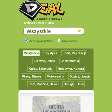
Zakupy grupowe
Wybierz swoje miasto:
Wszystkie
także ogólnopolskie
tylko lokalne
Wszystkie
Turystyka
Sport, Rekreacja
Zdrowie, Uroda
Gastronomia
Kursy, Szkolenia
Rozrywka, Kultura
Firmy, Biznes
Motoryzacja
Odzież, obuwie
Dom, Rodzina, Dzieci
Usługi
Inne