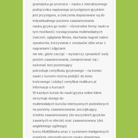
gramatyka go przeraża – nauka z interaktywnego
podręcznika napisanego przystępnym językiem
jest przystępna, a ćwiczenia dopasowane są do
indywidualnego poziomu zaawansowania
nauka języka go nudzi – różnorodne formy nauki w
tym możliwość rozwiązywania multimedialnych
ćwiczeń, oglądania filmów, słuchania nagrań native
speakerów, korzystania z zestawów słów wraz z
nagraniami i zdjęciami
nie wie, gdzie zacząć – wystarczy sprawdzić swój
poziom zaawansowania, zarejestrować się i
wykonać test poziomujący
potrzebuje certyfikatu językowego – na koniec
nauki z kursem można podejść do testu
końcowego i zdobyć certyfikat multikurs.pl
Informacje o kursach
W każdym kursie do nauki języka online klient
otrzymuje dostęp do:
multimedialych kursów intensywnych podzielonych
na poziomy zaawansowania: początkujący,
średnio zaawansowany (do wszystkich języków
zawartych w ofercie) oraz zaawansowany (dot.
angielskiego ogólnego)
kursu MultiSłówka wraz z systemem inteligentnych
powtórek optymalizującym naukę słownictwa.