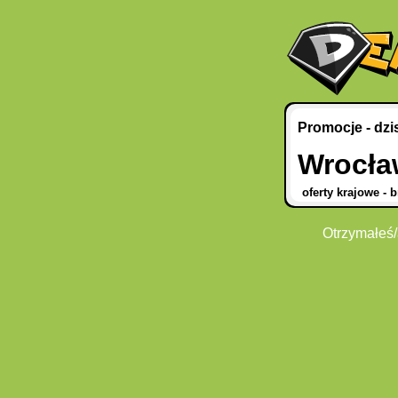
Promocje - dzi
Wrocła
oferty krajowe - b
Otrzymałeś/