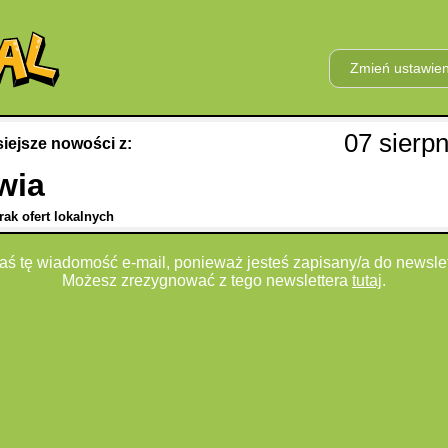
Zmień ustawieni
07 sierp
siejsze nowości z:
wia
rak ofert lokalnych
aś tę wiadomość e-mail, ponieważ jesteś zapisany/a do newslet
Możesz zrezygnować z tego newslettera
tutaj
.