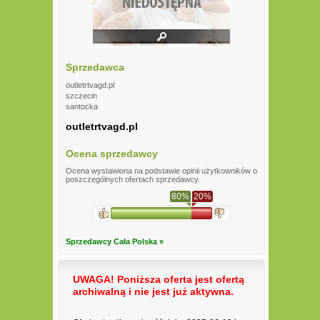
Sprzedawca
outletrtvagd.pl
szczecin
santocka
outletrtvagd.pl
Ocena sprzedawcy
Ocena wystawiona na podstawie opinii użytkowników o
poszczególnych ofertach sprzedawcy.
80%
20%
Sprzedawcy Cała Polska »
UWAGA! Poniższa oferta jest ofertą
archiwalną i nie jest już aktywna.