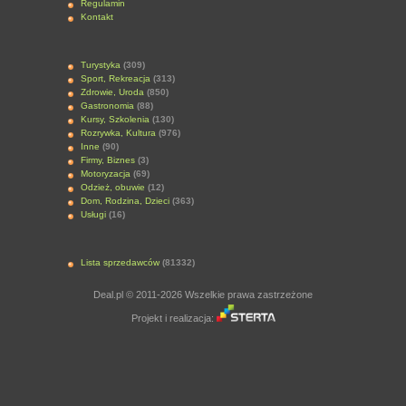
Regulamin
Kontakt
Turystyka
(309)
Sport, Rekreacja
(313)
Zdrowie, Uroda
(850)
Gastronomia
(88)
Kursy, Szkolenia
(130)
Rozrywka, Kultura
(976)
Inne
(90)
Firmy, Biznes
(3)
Motoryzacja
(69)
Odzież, obuwie
(12)
Dom, Rodzina, Dzieci
(363)
Usługi
(16)
Lista sprzedawców
(81332)
Deal.pl © 2011-2026 Wszelkie prawa zastrzeżone
Projekt i realizacja: