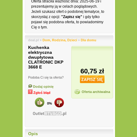
Oferta straciła ważność dnia: 2025-06-19 i
prezentujemy ją w celach poglądowych.
Jeżeli szukasz ofert o podobnej tematyce, to
skorzystaj z opcji:
"Zapisz się"
i gdy tylko
pojawi się podobna oferta, to powiadomimy
Cię o tym.
deal.pl »
Dom, Rodzina, Dzieci
»
Dla domu
Kuchenka
elektryczna
dwupłytowa
CLATRONIC DKP
3668 E
60,75 zł
Podoba Ci się ta oferta?
Dodaj opinię
Oferta archiwalna
Zgłoś błąd
0%
Opis