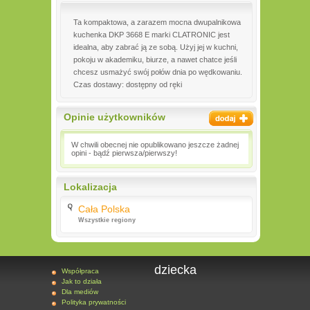
Ta kompaktowa, a zarazem mocna dwupalnikowa
kuchenka DKP 3668 E marki CLATRONIC jest
idealna, aby zabrać ją ze sobą. Użyj jej w kuchni,
pokoju w akademiku, biurze, a nawet chatce jeśli
chcesz usmażyć swój połów dnia po wędkowaniu.
Czas dostawy: dostępny od ręki
Opinie użytkowników
W chwili obecnej nie opublikowano jeszcze żadnej
opini - bądź pierwsza/pierwszy!
Lokalizacja
Cała Polska
Wszystkie regiony
dziecka
Współpraca
Jak to działa
Dla mediów
Polityka prywatności