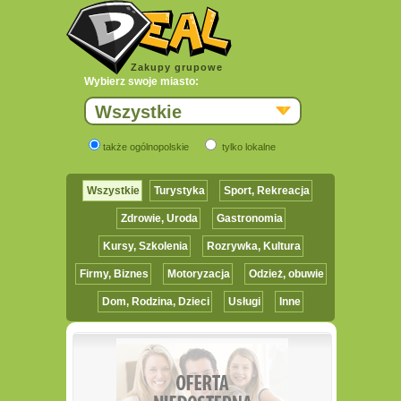
Zakupy grupowe
Wybierz swoje miasto:
Wszystkie
także ogólnopolskie
tylko lokalne
Wszystkie
Turystyka
Sport, Rekreacja
Zdrowie, Uroda
Gastronomia
Kursy, Szkolenia
Rozrywka, Kultura
Firmy, Biznes
Motoryzacja
Odzież, obuwie
Dom, Rodzina, Dzieci
Usługi
Inne