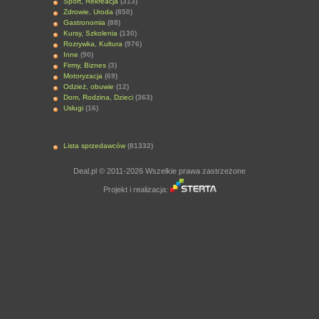
Sport, Rekreacja
(313)
Zdrowie, Uroda
(850)
Gastronomia
(88)
Kursy, Szkolenia
(130)
Rozrywka, Kultura
(976)
Inne
(90)
Firmy, Biznes
(3)
Motoryzacja
(69)
Odzież, obuwie
(12)
Dom, Rodzina, Dzieci
(363)
Usługi
(16)
Lista sprzedawców
(81332)
Deal.pl © 2011-2026 Wszelkie prawa zastrzeżone
Projekt i realizacja: