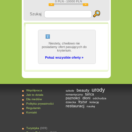
0
PLN -
10000
PLN
Szukaj
Niestety, chwilowo nie
posiadamy ofert pasujących do
kryterium.
Pokaż wszystkie oferty »
urody
beauty
Współpraca
szkole
tańca
romantyczny
Jak to działa
paznokci
dłoni
odchudza
Dla mediów
fryzur
dziecka
kolację
Polityka prywatności
restauracj
naukę
Regulamin
Kontakt
Turystyka
(309)