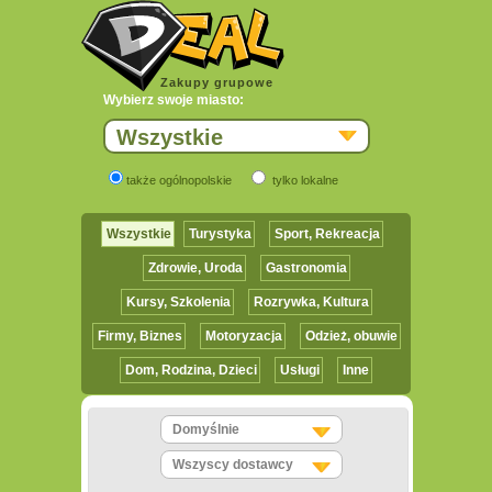
Zakupy grupowe
Wybierz swoje miasto:
Wszystkie
także ogólnopolskie
tylko lokalne
Wszystkie
Turystyka
Sport, Rekreacja
Zdrowie, Uroda
Gastronomia
Kursy, Szkolenia
Rozrywka, Kultura
Firmy, Biznes
Motoryzacja
Odzież, obuwie
Dom, Rodzina, Dzieci
Usługi
Inne
Domyślnie
Wszyscy dostawcy