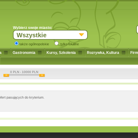
Wybierz swoje miasto:
Wszystkie
także ogólnopolskie
tylko lokalne
a
Gastronomia
Kursy, Szkolenia
Rozrywka, Kultura
Firm
0
PLN -
10000
PLN
fert pasujących do kryterium.