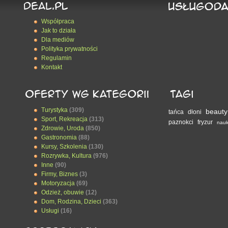
Współpraca
Jak to działa
Dla mediów
Polityka prywatności
Regulamin
Kontakt
Turystyka
(309)
beauty
tańca
dłoni
Sport, Rekreacja
(313)
paznokci
fryzur
nau
Zdrowie, Uroda
(850)
Gastronomia
(88)
Kursy, Szkolenia
(130)
Rozrywka, Kultura
(976)
Inne
(90)
Firmy, Biznes
(3)
Motoryzacja
(69)
Odzież, obuwie
(12)
Dom, Rodzina, Dzieci
(363)
Usługi
(16)