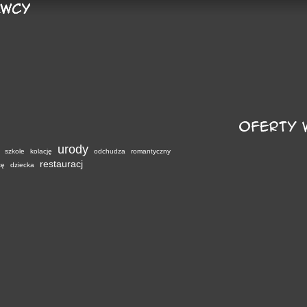
urody
szkole
kolację
odchudza
romantyczny
restauracj
kę
dziecka