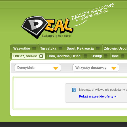
Zakupy grupowe
Wszystkie
Turystyka
Sport, Rekreacja
Zdrowie, Urod
Odzież, obuwie
Dom, Rodzina, Dzieci
Usługi
Inne
Domyślnie
Wszyscy dostawcy
Niestety, chwilowo nie posiadamy o
Pokaż wszystkie oferty »