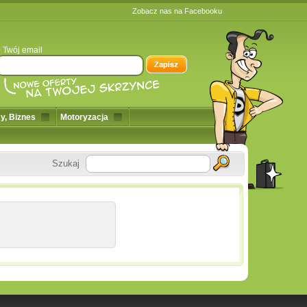
Zobacz nas na Facebooku
Twój email
y, Biznes
Motoryzacja
Szukaj