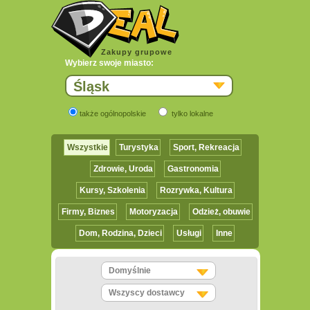
Zakupy grupowe
Wybierz swoje miasto:
Śląsk
także ogólnopolskie
tylko lokalne
Wszystkie
Turystyka
Sport, Rekreacja
Zdrowie, Uroda
Gastronomia
Kursy, Szkolenia
Rozrywka, Kultura
Firmy, Biznes
Motoryzacja
Odzież, obuwie
Dom, Rodzina, Dzieci
Usługi
Inne
Domyślnie
Wszyscy dostawcy