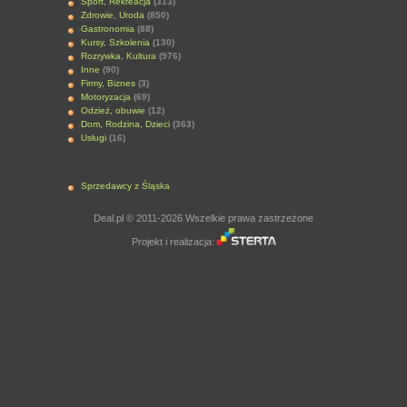
Sport, Rekreacja
(313)
Zdrowie, Uroda
(850)
Gastronomia
(88)
Kursy, Szkolenia
(130)
Rozrywka, Kultura
(976)
Inne
(90)
Firmy, Biznes
(3)
Motoryzacja
(69)
Odzież, obuwie
(12)
Dom, Rodzina, Dzieci
(363)
Usługi
(16)
Sprzedawcy z Śląska
Deal.pl © 2011-2026 Wszelkie prawa zastrzeżone
Projekt i realizacja: