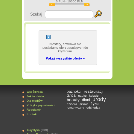
0
PLN -
10000
PLN
Szukaj
Niestety, chwilowo nie
posiadamy ofert pasujących do
kryterium.
Pokaż wszystkie oferty »
restauracj
paznokci
Współpraca
tańca
naukę
kolację
Jak to działa
urody
beauty
dłoni
Dla mediów
fryzur
dziecka
szkole
Polityka prywatności
romantyczny
odchudza
Regulamin
Kontakt
Turystyka
(309)