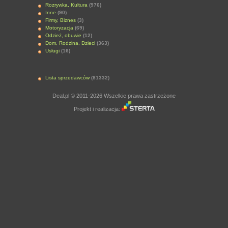
Rozrywka, Kultura
(976)
Inne
(90)
Firmy, Biznes
(3)
Motoryzacja
(69)
Odzież, obuwie
(12)
Dom, Rodzina, Dzieci
(363)
Usługi
(16)
Lista sprzedawców
(81332)
Deal.pl © 2011-2026 Wszelkie prawa zastrzeżone
Projekt i realizacja: