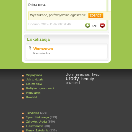
Dobra cena.
Wyszukane, porównywalne ogłoszenie
Dodano: 2012-11-07 06:04:46
0%
Lokalizacja
Warszawa
Mazowieckie
dłoni
fryzur
odchudza
Współpraca
urody
beauty
Jak to działa
paznokci
Dla mediów
Polityka prywatności
Regulamin
Kontakt
Turystyka
(309)
Sport, Rekreacja
(313)
Zdrowie, Uroda
(850)
Gastronomia
(88)
Kursy, Szkolenia
(130)