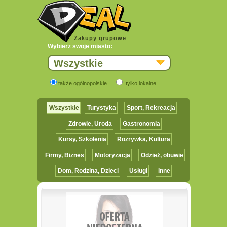
Zakupy grupowe
Wybierz swoje miasto:
Wszystkie
także ogólnopolskie
tylko lokalne
Wszystkie
Turystyka
Sport, Rekreacja
Zdrowie, Uroda
Gastronomia
Kursy, Szkolenia
Rozrywka, Kultura
Firmy, Biznes
Motoryzacja
Odzież, obuwie
Dom, Rodzina, Dzieci
Usługi
Inne