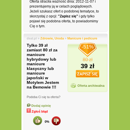
Oferta straciła ważność dnia: 2012-11-07 i
prezentujemy ją w celach poglądowych.
Jeżeli szukasz ofert o podobnej tematyce, to
skorzystaj z opcji:
"Zapisz się"
i gdy tylko
pojawi się podobna oferta, to powiadomimy
Cię o tym.
deal.pl »
Zdrowie, Uroda
»
Manicure i pedicure
Tylko 39 zł
-51%
zamiast 80 zł za
manicure
hybrydowy lub
80 zł
manicure
39 zł
klasyczny lub
manicure
japoński w
Motylem Jestem
Oferta archiwalna
na Bemowie !!!
Podoba Ci się ta oferta?
Dodaj opinię
Zgłoś błąd
0%