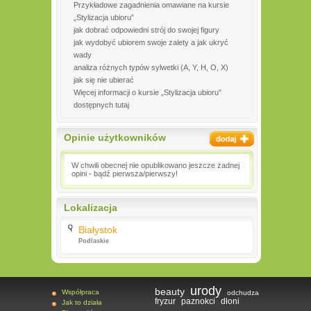
Przykładowe zagadnienia omawiane na kursie
„Stylizacja ubioru”
jak dobrać odpowiedni strój do swojej figury
jak wydobyć ubiorem swoje zalety a jak ukryć
wady
analiza różnych typów sylwetki (A, Y, H, O, X)
jak się nie ubierać
Więcej informacji o kursie „Stylizacja ubioru”
dostępnych tutaj
Opinie użytkowników
W chwili obecnej nie opublikowano jeszcze żadnej
opini - bądź pierwsza/pierwszy!
Lokalizacja
Białystok
Podlaskie
urody
beauty
Współpraca
odchudza
fryzur
paznokci
dłoni
Jak to działa