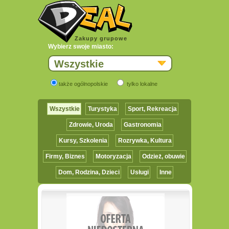
Zakupy grupowe
Wybierz swoje miasto:
Wszystkie
także ogólnopolskie
tylko lokalne
Wszystkie
Turystyka
Sport, Rekreacja
Zdrowie, Uroda
Gastronomia
Kursy, Szkolenia
Rozrywka, Kultura
Firmy, Biznes
Motoryzacja
Odzież, obuwie
Dom, Rodzina, Dzieci
Usługi
Inne