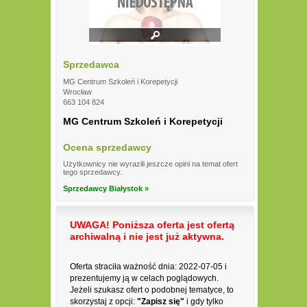
Sprzedawca
MG Centrum Szkoleń i Korepetycji
Wrocław
663 104 824
MG Centrum Szkoleń i Korepetycji
Ocena sprzedawcy
Użytkownicy nie wyrazili jeszcze opini na temat ofert
tego sprzedawcy.
Sprzedawcy Białystok »
UWAGA! Poniższa oferta jest ofertą
archiwalną i nie jest już aktywna.
Oferta straciła ważność dnia: 2022-07-05 i
prezentujemy ją w celach poglądowych.
Jeżeli szukasz ofert o podobnej tematyce, to
skorzystaj z opcji:
"Zapisz się"
i gdy tylko