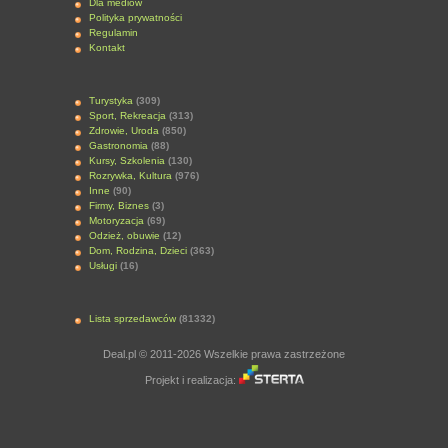
Dla mediów
Polityka prywatności
Regulamin
Kontakt
Turystyka
(309)
Sport, Rekreacja
(313)
Zdrowie, Uroda
(850)
Gastronomia
(88)
Kursy, Szkolenia
(130)
Rozrywka, Kultura
(976)
Inne
(90)
Firmy, Biznes
(3)
Motoryzacja
(69)
Odzież, obuwie
(12)
Dom, Rodzina, Dzieci
(363)
Usługi
(16)
Lista sprzedawców
(81332)
Deal.pl © 2011-2026 Wszelkie prawa zastrzeżone
Projekt i realizacja: