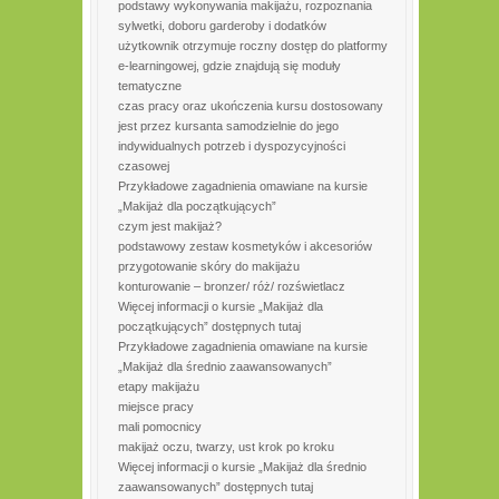
podstawy wykonywania makijażu, rozpoznania
sylwetki, doboru garderoby i dodatków
użytkownik otrzymuje roczny dostęp do platformy
e-learningowej, gdzie znajdują się moduły
tematyczne
czas pracy oraz ukończenia kursu dostosowany
jest przez kursanta samodzielnie do jego
indywidualnych potrzeb i dyspozycyjności
czasowej
Przykładowe zagadnienia omawiane na kursie
„Makijaż dla początkujących”
czym jest makijaż?
podstawowy zestaw kosmetyków i akcesoriów
przygotowanie skóry do makijażu
konturowanie – bronzer/ róż/ rozświetlacz
Więcej informacji o kursie „Makijaż dla
początkujących” dostępnych tutaj
Przykładowe zagadnienia omawiane na kursie
„Makijaż dla średnio zaawansowanych”
etapy makijażu
miejsce pracy
mali pomocnicy
makijaż oczu, twarzy, ust krok po kroku
Więcej informacji o kursie „Makijaż dla średnio
zaawansowanych” dostępnych tutaj