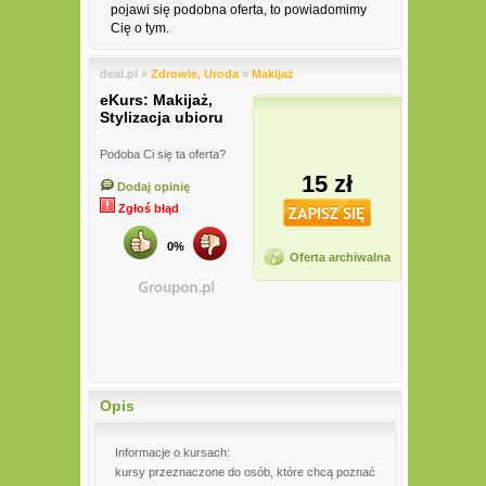
pojawi się podobna oferta, to powiadomimy
Cię o tym.
deal.pl »
Zdrowie, Uroda
»
Makijaż
eKurs: Makijaż,
Stylizacja ubioru
Podoba Ci się ta oferta?
15 zł
Dodaj opinię
Zgłoś błąd
0%
Oferta archiwalna
Opis
Informacje o kursach:
kursy przeznaczone do osób, które chcą poznać