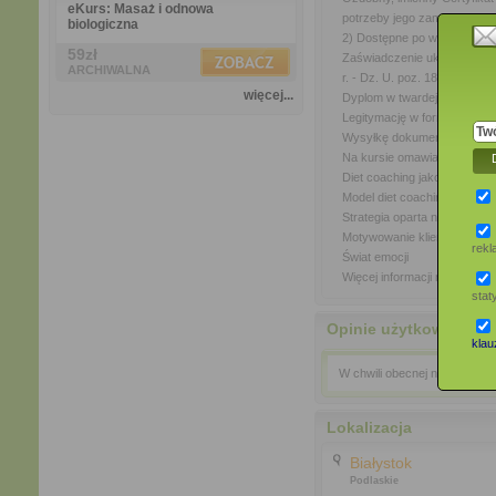
eKurs: Masaż i odnowa
potrzeby jego zamawiania, dz
biologiczna
2) Dostępne po wybraniu i o
59zł
Zaświadczenie ukończenia ku
ARCHIWALNA
r. - Dz. U. poz. 186)
więcej...
Dyplom w twardej, skóropod
Legitymację w formie plastik
Wysyłkę dokumentów na swó
Na kursie omawiane są m.in
Diet coaching jako zdrowy st
Model diet coachingu
Strategia oparta na rozwiąz
Motywowanie klienta
rek
Świat emocji
Więcej informacji można zn
stat
Opinie użytkowników
klauz
W chwili obecnej nie opublik
Lokalizacja
Białystok
Podlaskie