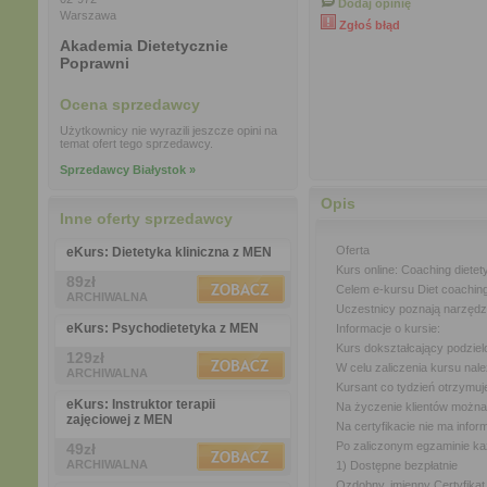
Dodaj opinię
Warszawa
Zgłoś błąd
Akademia Dietetycznie
Poprawni
Ocena sprzedawcy
Użytkownicy nie wyrazili jeszcze opini na
temat ofert tego sprzedawcy.
Sprzedawcy Białystok »
Opis
Inne oferty sprzedawcy
Oferta
eKurs: Dietetyka kliniczna z MEN
Kurs online: Coaching diet
89zł
Celem e-kursu Diet coaching
ARCHIWALNA
Uczestnicy poznają narzędzi
eKurs: Psychodietetyka z MEN
Informacje o kursie:
Kurs dokształcający podziel
129zł
W celu zaliczenia kursu na
ARCHIWALNA
Kursant co tydzień otrzymuj
eKurs: Instruktor terapii
Na życzenie klientów można
zajęciowej z MEN
Na certyfikacie nie ma infor
Po zaliczonym egzaminie ka
49zł
ARCHIWALNA
1) Dostępne bezpłatnie
Ozdobny, imienny Certyfikat