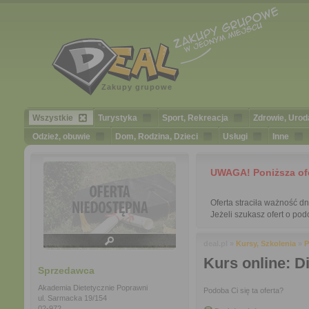
Zakupy grupowe
Wszystkie
Turystyka
Sport, Rekreacja
Zdrowie, Urod
Odzież, obuwie
Dom, Rodzina, Dzieci
Usługi
Inne
UWAGA! Poniższa ofert
Oferta straciła ważność d
Jeżeli szukasz ofert o podo
deal.pl »
Kursy, Szkolenia
»
P
Kurs online: D
Sprzedawca
Akademia Dietetycznie Poprawni
Podoba Ci się ta oferta?
ul. Sarmacka 19/154
02-972