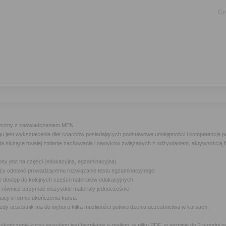
etyczny z zaświadczeniem MEN
u jest wykształcenie diet coachów posiadających podstawowe umiejętności i kompetencje p
a służące trwałej zmianie zachowania i nawyków związanych z odżywianiem, aktywnością fi
ony jest na części (edukacyjna, egzaminacyjna).
leży odesłać prowadzącemu rozwiązanie testu egzaminacyjnego.
e dostęp do kolejnych części materiałów edukacyjnych.
 również otrzymać wszystkie materiały jednocześnie.
macji o formie ukończenia kursu.
żdy uczestnik ma do wyboru kilka możliwości potwierdzenia uczestnictwa w kursach:
 ukończenia kursu wysyłany jest bezpłatnie e-mailem, w pliku PDF, w terminie do 2 tygodni 