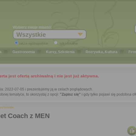
Wybierz swoje miasto:
Wszystkie
także ogólnopolskie
tylko lokalne
a
Gastronomia
Kursy, Szkolenia
Rozrywka, Kultura
Firm
a jest ofertą archiwalną i nie jest już aktywna.
nia: 2022-07-05 i prezentujemy ją w celach poglądowych.
bnej tematyce, to skorzystaj z opcji:
"Zapisz się"
i gdy tylko pojawi się podobna of
ozostałe
iet Coach z MEN