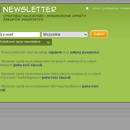
ieje się to automatycznie i bezpłatnie.
zobacz przykładowy newslet
płaceniu wybranego pakietu dokumentów oraz przesłaniu niezbędnych informacji.
rsu (zgodne ze wzorem dla placówki kształcenia praktycznego, na podstawie § 18 ust. 2 ro
obnej oprawie, ze zdjęciem
owej karty, ze zdjęciem
j adres można zamówić tutaj.
:
Dodatkowe opcje newslettera
yl życia
Przeczytałem/am oraz akceptuję
regulamin
oraz
politykę prywatności
aniach
Wyrażam zgodę na przetwarzanie ich danych osobowych w celach
lamowych
[pełna treść klauzuli]
aleźć TUTAJ
Wyrażam zgodę na przetwarzanie moich danych osobowych w celach
ystycznych i marketingowych
[pełna treść klauzuli]
Wyrażam zgodę na otrzymywanie informacji handlowych
[pełna treść
uli]
owano jeszcze żadnej opini - bądź pierwsza/pierwszy!