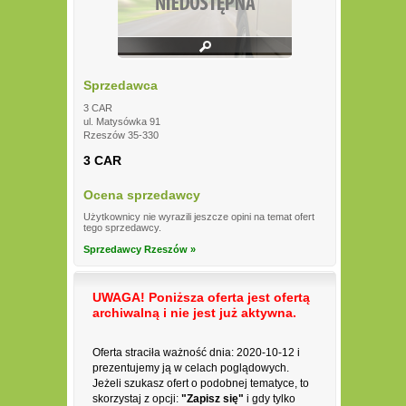
Sprzedawca
3 CAR
ul. Matysówka 91
Rzeszów 35-330
3 CAR
Ocena sprzedawcy
Użytkownicy nie wyrazili jeszcze opini na temat ofert
tego sprzedawcy.
Sprzedawcy Rzeszów »
UWAGA! Poniższa oferta jest ofertą
archiwalną i nie jest już aktywna.
Oferta straciła ważność dnia: 2020-10-12 i
prezentujemy ją w celach poglądowych.
Jeżeli szukasz ofert o podobnej tematyce, to
skorzystaj z opcji:
"Zapisz się"
i gdy tylko