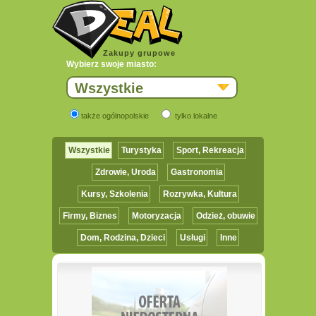
Zakupy grupowe
Wybierz swoje miasto:
Wszystkie
także ogólnopolskie
tylko lokalne
Wszystkie
Turystyka
Sport, Rekreacja
Zdrowie, Uroda
Gastronomia
Kursy, Szkolenia
Rozrywka, Kultura
Firmy, Biznes
Motoryzacja
Odzież, obuwie
Dom, Rodzina, Dzieci
Usługi
Inne