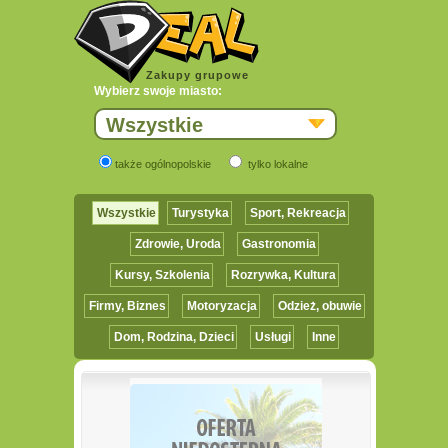
Zakupy grupowe
Wybierz swoje miasto:
Wszystkie
także ogólnopolskie
tylko lokalne
Wszystkie
Turystyka
Sport, Rekreacja
Zdrowie, Uroda
Gastronomia
Kursy, Szkolenia
Rozrywka, Kultura
Firmy, Biznes
Motoryzacja
Odzież, obuwie
Dom, Rodzina, Dzieci
Usługi
Inne