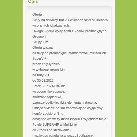
Opis
Oferta
Bilety na dowolny film 2D w kinach sieci Multikino w
wybranych lokalizacjach:
Uwaga: Oferta wyłączona z kodów promocyjnych
Groupon.
Grupy kin:
Oferta ważna:
na miejsca promocyjne, standardowe, miejsca VIP,
SuperVIP
przez cały tydzień
w wybranej grupie kin
na filmy 2D
do 30.09.2022
Fotele VIP w Multikinie:
wygodne i luksusowe,
skórzana tapicerka,
szersze podłokietniki z elementami drewna,
umiejscowienie na sali zapewniające wyjątkowy
komfort odbioru filmu,
dostępne we wszystkich kinach z wyjątkiem Kielc.
Fotele SUPERVIP w Multikinie:
elektroniczne sterowanie,
możliwość oglądania w pozycji półleżącej,