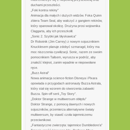
duchami przeszłości.
„Foki kontra rekiny”
Animacja dla małych i dużych widzów. Foka Quinn
zbiera Team Seal, aby walczyć z gangiem rekinów,
który opanował okolicę. Drużyna prosi wojownika
Claggarta, aby ich przeszkolił.
„Sonic 2. Szybki jak błyskawica”
Dr Robotnik (Jim Carrey) z nowym sojusznikiem
Knucklesem planuje zdobyć szmaragd, który ma
moc niszczenia cywilizacji. Sonic, razem ze swoim
pomocnikiem Tailsem, wyrusza w podróż, aby
znaleźć klejnot, zanim wpadnie w niepowołane
ręce.
„Buzz Astral”
Nowa animacja science-fiction Disneya i Pixara
opowiada o przygodach astronauty Buzza Astrala,
który stał się wzorem do stworzenia zabawki
Buzza. Spin-off serii „Toy Story”.
„Doktor Strange w multiwersum obłędu”
Doktor Strange, z pomocą dawnych i nowych
sojuszników, przemierza alternatywne światy
multiwersum, by stawić czoła tajemniczemu
przeciwnikowi.
„Fantastyczne zwierzęta: tajemnice Dumbledore’a”