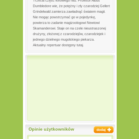
Trzecia część kinowego hitu. Profesor Albus
Dumbledore wie, że potężny i zły czarodziej Gellert
Grindelwald zamierza zawładnąć światem magii.
Nie mogąc powstrzymać go w pojedynkę,
powierza to zadanie magizoologowi Newtowi
Skamanderowi. Staje on na czele nieustraszonej
drużyny, złożonej z czarodziejów, czarodziejek i
jednego dzielnego mugolskiego piekarza.
Aktualny repertuar dostępny tutaj.
Opinie użytkowników