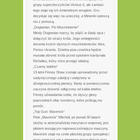
grupy superzłoczyńców Vicious 6, ale zamiast
tego staje się ich śmiertelnym wrogiem. Gru
decyduje się więc na ucieczkę, a Minionki spieszą
mu z pomocą.
„Dogtanian. Psi Muszkieterier”
Młody Dogtanian marzy, by pójść w ślady ojca i
dołączyć do straży króla. Jego umiejętności
docenia trzech słynnych muszkieterierów: Atos,
Portos i Aramis. Dzielna psia czwórka będzie
musiała obronić króla przed spiskiem kardynała
Richelieu, który chce przejąć władzę.
„Czarny telefon”
13-letni Finney Shaw zostaje uprowadzony przez
sadystycznego zabójcę i uwięziony w
dźwiękoszczelnej piwnicy. Kiedy w pomieszczeniu
zaczyna dzwonić odłączony od kabla telefon,
Finney uświadamia sobie, że słyszy głosy
poprzednich ofiar mordercy, które próbują mu
pomóc.
„Top Gun: Maverick”
Pete „Maverick” Mitchell, po ponad 30 latach
służby w amerykańskiej marynarce wojennej, jest
pilotem testującym najnowocześniejsze maszyny.
Maverick staje na czele pilockiej grupy specjalnej i
musi zmierzyć się z niepewną przyszłością oraz