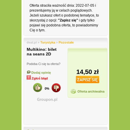
Oferta straciła ważność dnia: 2022-07-05 i
prezentujemy ją w celach poglądowych.
Jeżeli szukasz ofert o podobnej tematyce, to
skorzystaj z opcji:
"Zapisz się"
i gdy tylko
pojawi się podobna oferta, to powiadomimy
Cię o tym.
deal.pl »
Turystyka
»
Pozostałe
Multikino: bilet
na seans 2D
Podoba Ci się ta oferta?
14,50 zł
Dodaj opinię
Zgłoś błąd
0%
Oferta archiwalna