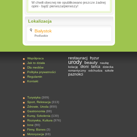
W chwili obecnej nie opublikowano jeszcze żadnej
opini - bądź pierwsza/pierwszy!
Lokalizacja
Białystok
Podlaskie
restauracj
fryzur
Współpraca
urody
beauty
Jak to działa
naukę
dłoni
tańca
kolację
dziecka
Dla mediów
romantyczny
odchudza
szkole
Polityka prywatności
paznokci
Regulamin
Kontakt
Turystyka
(309)
Sport, Rekreacja
(313)
Zdrowie, Uroda
(850)
Gastronomia
(88)
Kursy, Szkolenia
(130)
Rozrywka, Kultura
(976)
Inne
(90)
Firmy, Biznes
(3)
Motoryzacja
(69)