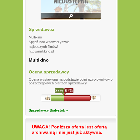
Sprzedawca
Multikino
Spędź noc w towarzystwie
najlepszych filmów!
http://multikino.pl
Multikino
Ocena sprzedawcy
Ocena wystawiona na podstawie opinii użytkowników o
poszczególnych ofertach sprzedawcy.
33%
67%
Sprzedawcy Białystok »
UWAGA! Poniższa oferta jest ofertą
archiwalną i nie jest już aktywna.