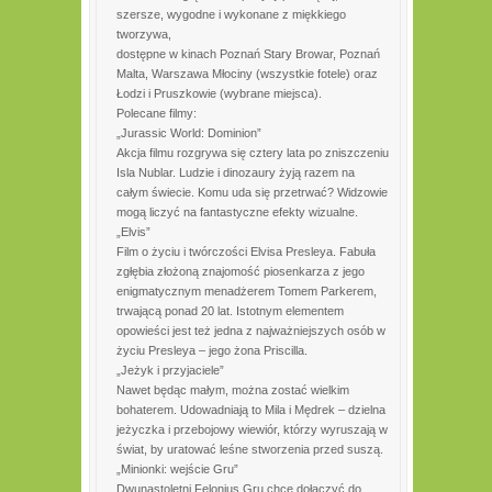
szersze, wygodne i wykonane z miękkiego
tworzywa,
dostępne w kinach Poznań Stary Browar, Poznań
Malta, Warszawa Młociny (wszystkie fotele) oraz
Łodzi i Pruszkowie (wybrane miejsca).
Polecane filmy:
„Jurassic World: Dominion”
Akcja filmu rozgrywa się cztery lata po zniszczeniu
Isla Nublar. Ludzie i dinozaury żyją razem na
całym świecie. Komu uda się przetrwać? Widzowie
mogą liczyć na fantastyczne efekty wizualne.
„Elvis”
Film o życiu i twórczości Elvisa Presleya. Fabuła
zgłębia złożoną znajomość piosenkarza z jego
enigmatycznym menadżerem Tomem Parkerem,
trwającą ponad 20 lat. Istotnym elementem
opowieści jest też jedna z najważniejszych osób w
życiu Presleya – jego żona Priscilla.
„Jeżyk i przyjaciele”
Nawet będąc małym, można zostać wielkim
bohaterem. Udowadniają to Mila i Mędrek – dzielna
jeżyczka i przebojowy wiewiór, którzy wyruszają w
świat, by uratować leśne stworzenia przed suszą.
„Minionki: wejście Gru”
Dwunastoletni Felonius Gru chce dołączyć do