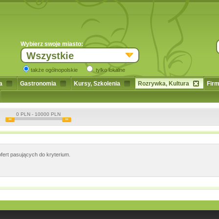
Wybierz swoje miasto:
Wszystkie
także ogólnopolskie
tylko lokalne
a
Gastronomia
Kursy, Szkolenia
Rozrywka, Kultura
Firm
0
PLN -
10000
PLN
fert pasujących do kryterium.