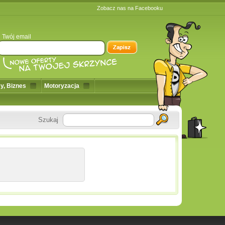
Zobacz nas na Facebooku
Twój email
y, Biznes
Motoryzacja
Szukaj