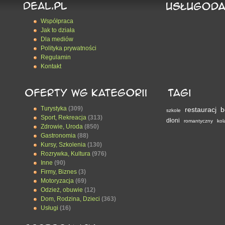
Współpraca
Jak to działa
Dla mediów
Polityka prywatności
Regulamin
Kontakt
Turystyka
(309)
restauracj
b
szkole
Sport, Rekreacja
(313)
dłoni
romantyczny
kol
Zdrowie, Uroda
(850)
Gastronomia
(88)
Kursy, Szkolenia
(130)
Rozrywka, Kultura
(976)
Inne
(90)
Firmy, Biznes
(3)
Motoryzacja
(69)
Odzież, obuwie
(12)
Dom, Rodzina, Dzieci
(363)
Usługi
(16)