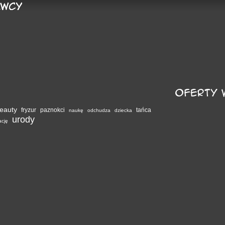
eauty
fryzur
paznokci
tańca
naukę
odchudza
dziecka
urody
ację