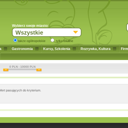
Wybierz swoje miasto:
Wszystkie
także ogólnopolskie
tylko lokalne
a
Gastronomia
Kursy, Szkolenia
Rozrywka, Kultura
Firm
0
PLN -
10000
PLN
fert pasujących do kryterium.