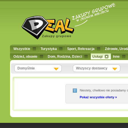
Zakupy grupowe
Wszystkie
Turystyka
Sport, Rekreacja
Zdrowie, Urod
Odzież, obuwie
Dom, Rodzina, Dzieci
Usługi
Inne
Domyślnie
Wszyscy dostawcy
Niestety, chwilowo nie posiadamy o
Pokaż wszystkie oferty »