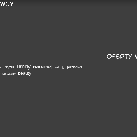
urody
restauracj
fryzur
paznokci
za
kolację
beauty
omantyczny