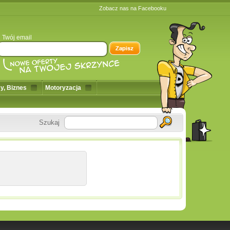
Zobacz nas na Facebooku
Twój email
y, Biznes
Motoryzacja
Szukaj