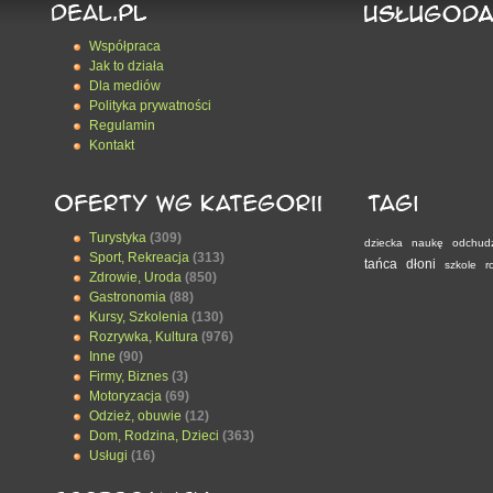
Współpraca
Jak to działa
Dla mediów
Polityka prywatności
Regulamin
Kontakt
Turystyka
(309)
dziecka
naukę
odchud
Sport, Rekreacja
(313)
tańca
dłoni
szkole
r
Zdrowie, Uroda
(850)
Gastronomia
(88)
Kursy, Szkolenia
(130)
Rozrywka, Kultura
(976)
Inne
(90)
Firmy, Biznes
(3)
Motoryzacja
(69)
Odzież, obuwie
(12)
Dom, Rodzina, Dzieci
(363)
Usługi
(16)