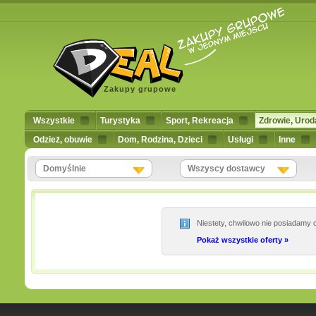
Zakupy grupowe
Wszystkie
Turystyka
Sport, Rekreacja
Zdrowie, Urod
Odzież, obuwie
Dom, Rodzina, Dzieci
Usługi
Inne
Domyślnie
Wszyscy dostawcy
Niestety, chwilowo nie posiadamy o
Pokaż wszystkie oferty »