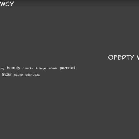
beauty
paznokci
zny
dziecka
kolację
szkole
fryzur
naukę
odchudza