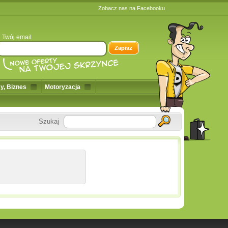
Zobacz nas na Facebooku
Twój email
y, Biznes
Motoryzacja
Szukaj