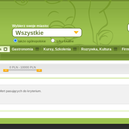
Wybierz swoje miasto:
Wszystkie
także ogólnopolskie
tylko lokalne
a
Gastronomia
Kursy, Szkolenia
Rozrywka, Kultura
Firm
0
PLN -
10000
PLN
fert pasujących do kryterium.