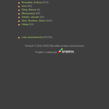
Rozrywka, Kultura
(976)
Inne
(90)
Firmy, Biznes
(3)
Motoryzacja
(69)
Odzież, obuwie
(12)
Dom, Rodzina, Dzieci
(363)
Usługi
(16)
Lista sprzedawców
(81332)
Deal.pl © 2011-2026 Wszelkie prawa zastrzeżone
Projekt i realizacja: