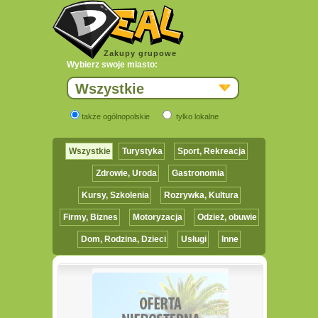
Zakupy grupowe
Wybierz swoje miasto:
Wszystkie
także ogólnopolskie
tylko lokalne
Wszystkie
Turystyka
Sport, Rekreacja
Zdrowie, Uroda
Gastronomia
Kursy, Szkolenia
Rozrywka, Kultura
Firmy, Biznes
Motoryzacja
Odzież, obuwie
Dom, Rodzina, Dzieci
Usługi
Inne