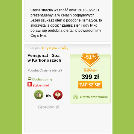
Oferta straciła ważność dnia: 2013-02-21 i
prezentujemy ją w celach poglądowych.
Jeżeli szukasz ofert o podobnej tematyce, to
skorzystaj z opcji:
"Zapisz się"
i gdy tylko
pojawi się podobna oferta, to powiadomimy
Cię o tym.
deal.pl »
Turystyka
»
Góry
Pensjonat i Spa
-51%
w Karkonoszach
830 zł
Podoba Ci się ta oferta?
399 zł
Dodaj opinię
Zgłoś błąd
0%
Oferta archiwalna