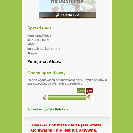
Zdjęcie 1 / 2
Sprzedawca
Pensjonat Ahava
ul. Kamienna 3b
58-540
http://ahava.karpacz.pl
Karpacz
Pensjonat Ahava
Ocena sprzedawcy
Ocena wystawiona na podstawie opinii użytkowników o
poszczególnych ofertach sprzedawcy.
97%
3%
Sprzedawcy Cała Polska »
UWAGA! Poniższa oferta jest ofertą
archiwalną i nie jest już aktywna.