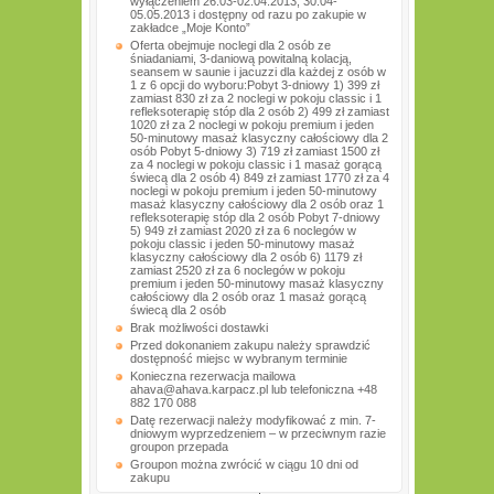
wyłączeniem 26.03-02.04.2013, 30.04-
05.05.2013 i dostępny od razu po zakupie w
zakładce „Moje Konto”
Oferta obejmuje noclegi dla 2 osób ze
śniadaniami, 3-daniową powitalną kolacją,
seansem w saunie i jacuzzi dla każdej z osób w
1 z 6 opcji do wyboru:Pobyt 3-dniowy 1) 399 zł
zamiast 830 zł za 2 noclegi w pokoju classic i 1
refleksoterapię stóp dla 2 osób 2) 499 zł zamiast
1020 zł za 2 noclegi w pokoju premium i jeden
50-minutowy masaż klasyczny całościowy dla 2
osób Pobyt 5-dniowy 3) 719 zł zamiast 1500 zł
za 4 noclegi w pokoju classic i 1 masaż gorącą
świecą dla 2 osób 4) 849 zł zamiast 1770 zł za 4
noclegi w pokoju premium i jeden 50-minutowy
masaż klasyczny całościowy dla 2 osób oraz 1
refleksoterapię stóp dla 2 osób Pobyt 7-dniowy
5) 949 zł zamiast 2020 zł za 6 noclegów w
pokoju classic i jeden 50-minutowy masaż
klasyczny całościowy dla 2 osób 6) 1179 zł
zamiast 2520 zł za 6 noclegów w pokoju
premium i jeden 50-minutowy masaż klasyczny
całościowy dla 2 osób oraz 1 masaż gorącą
świecą dla 2 osób
Brak możliwości dostawki
Przed dokonaniem zakupu należy sprawdzić
dostępność miejsc w wybranym terminie
Konieczna rezerwacja mailowa
ahava@ahava.karpacz.pl lub telefoniczna +48
882 170 088
Datę rezerwacji należy modyfikować z min. 7-
dniowym wyprzedzeniem – w przeciwnym razie
groupon przepada
Groupon można zwrócić w ciągu 10 dni od
zakupu