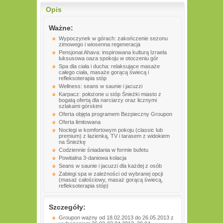
Opis
Ważne:
Wypoczynek w górach: zakończenie sezonu
zimowego i wiosenna regeneracja
Pensjonat Ahava: inspirowana kulturą Izraela
luksusowa oaza spokoju w otoczeniu gór
Spa dla ciała i ducha: relaksujące masaże
całego ciała, masaże gorącą świecą i
refleksoterapia stóp
Wellness: seans w saunie i jacuzzi
Karpacz: położone u stóp Śnieżki miasto z
bogatą ofertą dla narciarzy oraz licznymi
szlakami górskimi
Oferta objęta programem Bezpieczny Groupon
Oferta limitowana
Noclegi w komfortowym pokoju (classic lub
premium) z łazienką, TV i tarasem z widokiem
na Śnieżkę
Codziennie śniadania w formie bufetu
Powitalna 3-daniowa kolacja
Seans w saunie i jacuzzi dla każdej z osób
Zabiegi spa w zależności od wybranej opcji
(masaż całościowy, masaż gorącą świecą,
refleksoterapia stóp)
Szczegóły:
Groupon ważny od 18.02.2013 do 26.05.2013 z