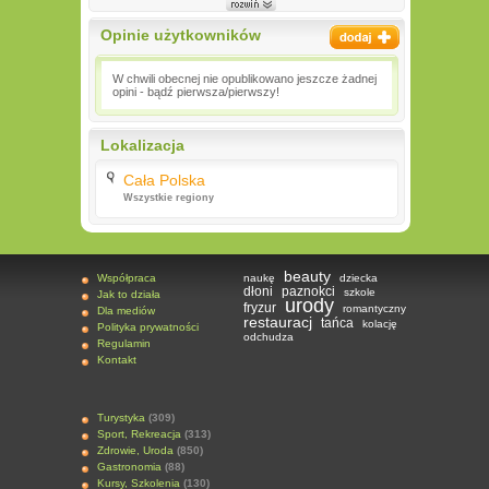
Opinie użytkowników
W chwili obecnej nie opublikowano jeszcze żadnej
opini - bądź pierwsza/pierwszy!
Lokalizacja
Cała Polska
Wszystkie regiony
beauty
Współpraca
naukę
dziecka
dłoni
paznokci
szkole
Jak to działa
urody
fryzur
romantyczny
Dla mediów
restauracj
tańca
kolację
Polityka prywatności
odchudza
Regulamin
Kontakt
Turystyka
(309)
Sport, Rekreacja
(313)
Zdrowie, Uroda
(850)
Gastronomia
(88)
Kursy, Szkolenia
(130)