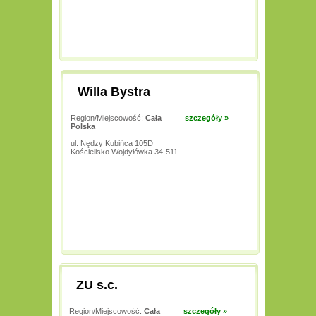
Willa Bystra
Region/Miejscowość:
Cała
szczegóły »
Polska
ul. Nędzy Kubińca 105D
Kościelisko Wojdyłówka 34-511
ZU s.c.
Region/Miejscowość:
Cała
szczegóły »