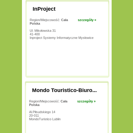
InProject
Region/Miejscowość:
Cała
szczegóły »
Polska
Ul. Mikołowska 31
41-400
Inproject Systemy Informatyczne Mysłowice
Mondo Touristico-Biuro...
Region/Miejscowość:
Cała
szczegóły »
Polska
Al.Piłsudskiego 14
20-011
MondoTuristico Lublin