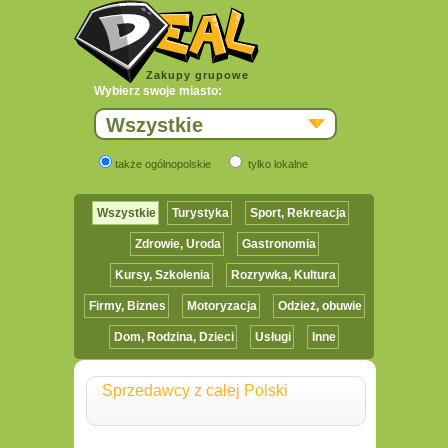
Zakupy grupowe
Wybierz swoje miasto:
Wszystkie
także ogólnopolskie
tylko lokalne
Wszystkie
Turystyka
Sport, Rekreacja
Zdrowie, Uroda
Gastronomia
Kursy, Szkolenia
Rozrywka, Kultura
Firmy, Biznes
Motoryzacja
Odzież, obuwie
Dom, Rodzina, Dzieci
Usługi
Inne
Sprzedawcy z całej Polski