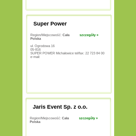
Super Power
Region/Miejscowość:
Cała
szczegóły »
Polska
ul. Ogrodowa 16
05-816
SUPER POWER Michałowice tel/fax: 22 723 84 00
e-mail:
Jaris Event Sp. z o.o.
Region/Miejscowość:
Cała
szczegóły »
Polska