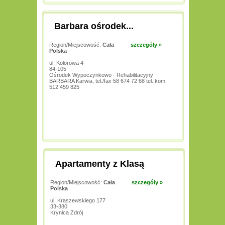
Barbara ośrodek...
Region/Miejscowość:
Cała
szczegóły »
Polska
ul. Kolorowa 4
84-105
Ośrodek Wypoczynkowo - Rehabilitacyjny
BARBARA Karwia, tel./fax 58 674 72 68 tel. kom.
512 459 825
Apartamenty z Klasą
Region/Miejscowość:
Cała
szczegóły »
Polska
ul. Kraszewskiego 177
33-380
Krynica Zdrój