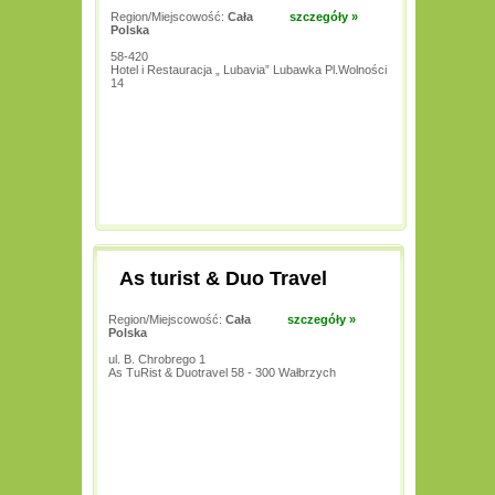
Region/Miejscowość:
Cała
szczegóły »
Polska
58-420
Hotel i Restauracja „ Lubavia” Lubawka Pl.Wolności
14
As turist & Duo Travel
Region/Miejscowość:
Cała
szczegóły »
Polska
ul. B. Chrobrego 1
As TuRist & Duotravel 58 - 300 Wałbrzych