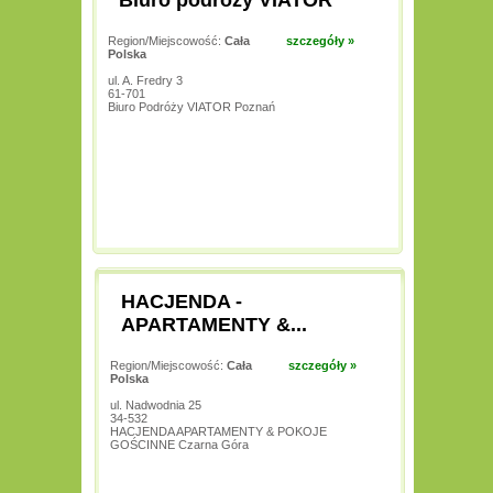
Biuro podróży VIATOR
Region/Miejscowość:
Cała
szczegóły »
Polska
ul. A. Fredry 3
61-701
Biuro Podróży VIATOR Poznań
HACJENDA -
APARTAMENTY &...
Region/Miejscowość:
Cała
szczegóły »
Polska
ul. Nadwodnia 25
34-532
HACJENDA APARTAMENTY & POKOJE
GOŚCINNE Czarna Góra