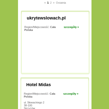
«
1
2
»
Ostatnia
ukrytewslowach.pl
Region/Miejscowość:
Cała
szczegóły »
Polska
Hotel Midas
Region/Miejscowość:
Cała
szczegóły »
Polska
ul. Słowackiego 2
38-100
Strzyżów,