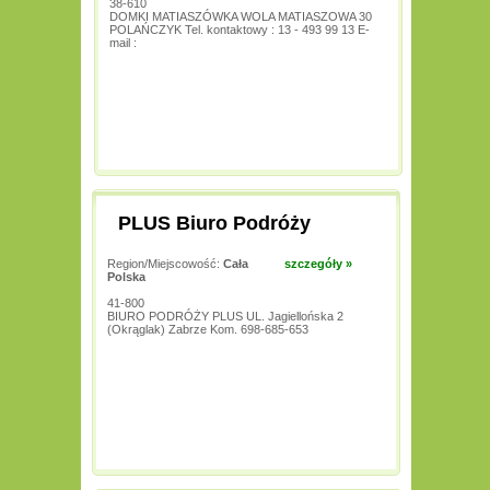
38-610
DOMKI MATIASZÓWKA WOLA MATIASZOWA 30
POLAŃCZYK Tel. kontaktowy : 13 - 493 99 13 E-
mail :
PLUS Biuro Podróży
Region/Miejscowość:
Cała
szczegóły »
Polska
41-800
BIURO PODRÓŻY PLUS UL. Jagiellońska 2
(Okrąglak) Zabrze Kom. 698-685-653