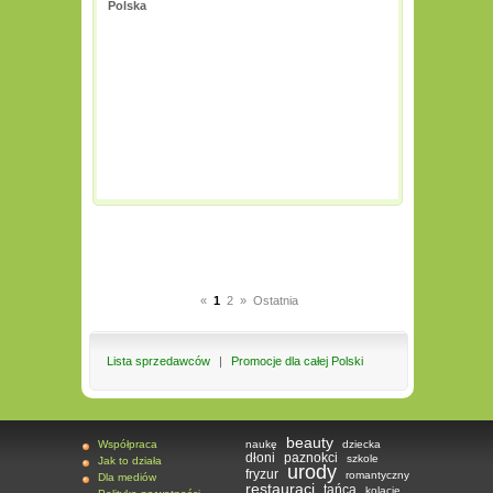
Polska
«
1
2
»
Ostatnia
Lista sprzedawców
|
Promocje dla całej Polski
beauty
Współpraca
naukę
dziecka
dłoni
paznokci
szkole
Jak to działa
urody
fryzur
romantyczny
Dla mediów
restauracj
tańca
kolację