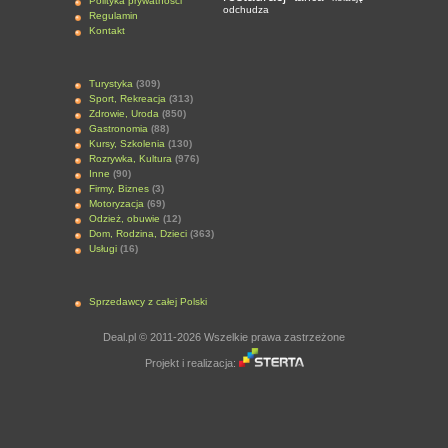
Polityka prywatności
odchudza
Regulamin
Kontakt
Turystyka
(309)
Sport, Rekreacja
(313)
Zdrowie, Uroda
(850)
Gastronomia
(88)
Kursy, Szkolenia
(130)
Rozrywka, Kultura
(976)
Inne
(90)
Firmy, Biznes
(3)
Motoryzacja
(69)
Odzież, obuwie
(12)
Dom, Rodzina, Dzieci
(363)
Usługi
(16)
Sprzedawcy z całej Polski
Deal.pl © 2011-2026 Wszelkie prawa zastrzeżone
Projekt i realizacja: