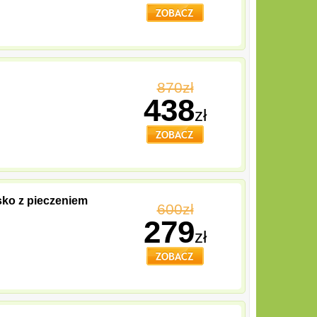
870zł
438
zł
sko z pieczeniem
600zł
279
zł