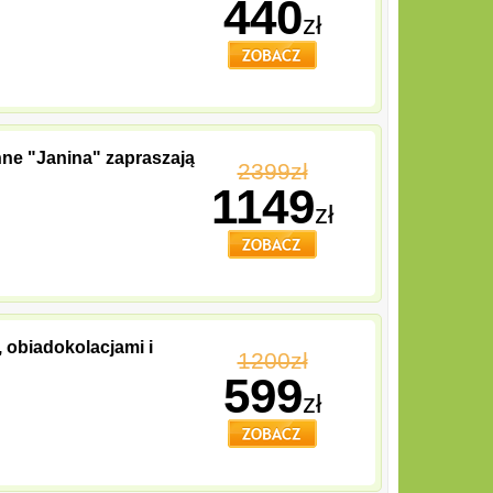
440
zł
nne "Janina" zapraszają
2399zł
1149
zł
, obiadokolacjami i
1200zł
599
zł