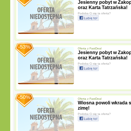
Jesienny pobyt w Zakopa
oraz Karta Tatrzańska!
Podoba Ci się ta oferta?
-53%
Oferta z
FastDeal
Jesienny pobyt w Zakopa
oraz Karta Tatrzańska!
Podoba Ci się ta oferta?
-50%
Oferta z
FastDeal
Wiosna powoli wkrada s
zimę!
Podoba Ci się ta oferta?