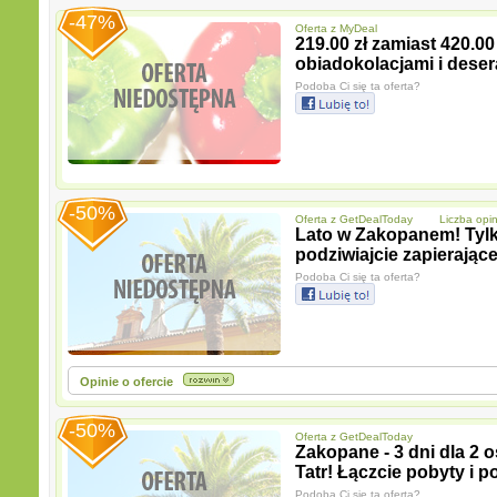
-47%
Oferta z
MyDeal
219.00 zł zamiast 420.00
obiadokolacjami i deser
Podoba Ci się ta oferta?
-50%
Oferta z
GetDealToday
Liczba opinii
Lato w Zakopanem! Tylko
podziwiajcie zapierające
Podoba Ci się ta oferta?
Opinie o ofercie
-50%
Oferta z
GetDealToday
Zakopane - 3 dni dla 2 
Tatr! Łączcie pobyty i po
Podoba Ci się ta oferta?