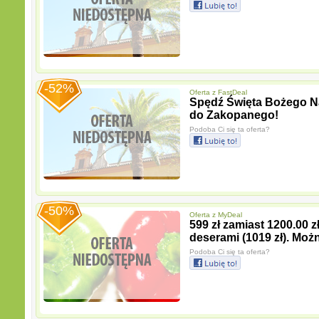
-52%
Oferta z
FastDeal
Spędź Święta Bożego Na
do Zakopanego!
Podoba Ci się ta oferta?
-50%
Oferta z
MyDeal
599 zł zamiast 1200.00 z
deserami (1019 zł). Moż
Podoba Ci się ta oferta?