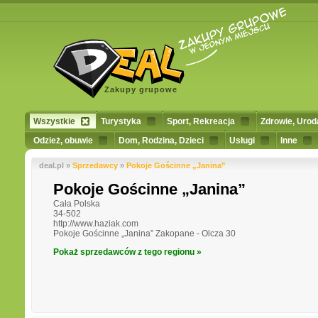
Zakupy grupowe
Wszystkie
Turystyka
Sport, Rekreacja
Zdrowie, Urod
Odzież, obuwie
Dom, Rodzina, Dzieci
Usługi
Inne
deal.pl »
Sprzedawcy
»
Pokoje Gościnne „Janina”
Pokoje Gościnne „Janina”
Cała Polska
34-502
http://www.haziak.com
Pokoje Gościnne „Janina” Zakopane - Olcza 30
Pokaż sprzedawców z tego regionu »