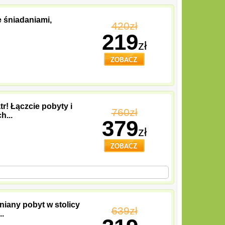
e śniadaniami,
420zł
219
zł
r! Łączcie pobyty i
760zł
h...
379
zł
niany pobyt w stolicy
639zł
..