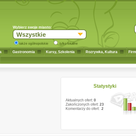
Wybierz swoje miasto:
Wszystkie
także ogólnopolskie
tylko lokalne
a
Gastronomia
Kursy, Szkolenia
Rozrywka, Kultura
Firm
Statystyki
Aktualnych ofert:
0
Zakończonych ofert:
23
Komentarzy do ofert:
2