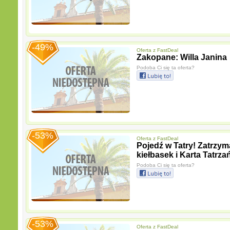
-49%
Oferta z
FastDeal
Zakopane: Willa Janina
Podoba Ci się ta oferta?
-53%
Oferta z
FastDeal
Pojedź w Tatry! Zatrzym
kiełbasek i Karta Tatrza
Podoba Ci się ta oferta?
-53%
Oferta z
FastDeal