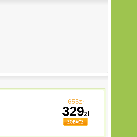
655zł
329
zł