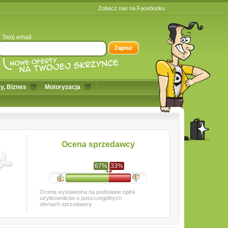
Zobacz nas na Facebooku
Twój email
y, Biznes
Motoryzacja
Ocena sprzedawcy
67%
33%
Ocena wystawiona na podstawie opinii
użytkowników o poszczególnych
ofertach sprzedawcy