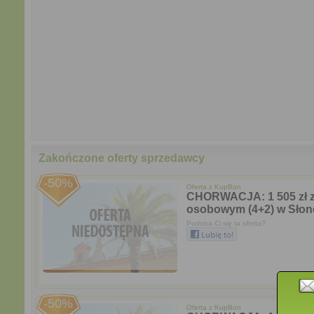
Zakończone oferty sprzedawcy
-50%
Oferta z
KupBon
CHORWACJA: 1 505 zł zam
osobowym (4+2) w Słone
Podoba Ci się ta oferta?
-50%
Oferta z
KupBon