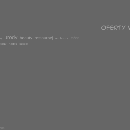
urody
beauty
restauracj
tańca
ję
odchudza
yczny
naukę
szkole
żone