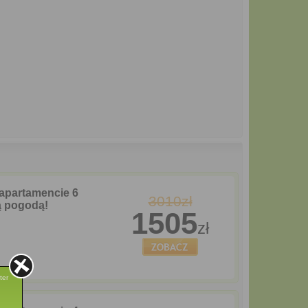
 apartamencie 6
3010zł
ą pogodą!
1505
zł
ter