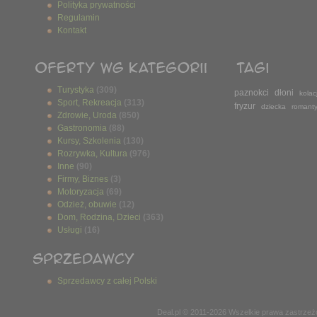
Polityka prywatności
Regulamin
Kontakt
Turystyka
(309)
paznokci
dłoni
kolac
Sport, Rekreacja
(313)
fryzur
dziecka
romant
Zdrowie, Uroda
(850)
Gastronomia
(88)
Kursy, Szkolenia
(130)
Rozrywka, Kultura
(976)
Inne
(90)
Firmy, Biznes
(3)
Motoryzacja
(69)
Odzież, obuwie
(12)
Dom, Rodzina, Dzieci
(363)
Usługi
(16)
Sprzedawcy z całej Polski
Deal.pl © 2011-2026 Wszelkie prawa zastrze