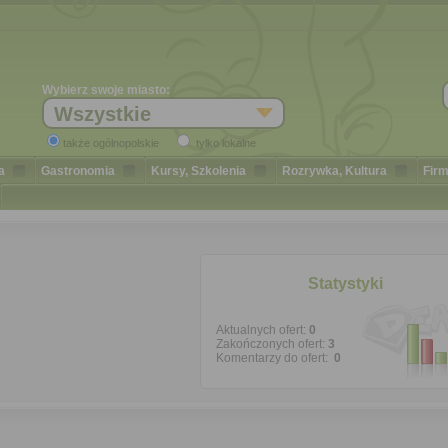
Wybierz swoje miasto:
Wszystkie
także ogólnopolskie
tylko lokalne
a
Gastronomia
Kursy, Szkolenia
Rozrywka, Kultura
Firm
Statystyki
Aktualnych ofert:
0
Zakończonych ofert:
3
Komentarzy do ofert:
0