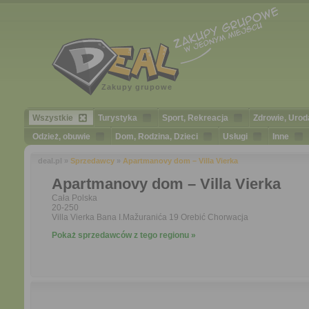
Zakupy grupowe
Wszystkie
Turystyka
Sport, Rekreacja
Zdrowie, Urod
Odzież, obuwie
Dom, Rodzina, Dzieci
Usługi
Inne
deal.pl »
Sprzedawcy
»
Apartmanovy dom – Villa Vierka
Apartmanovy dom – Villa Vierka
Cała Polska
20-250
Villa Vierka Bana I.Mažuranića 19 Orebić Chorwacja
Pokaż sprzedawców z tego regionu »