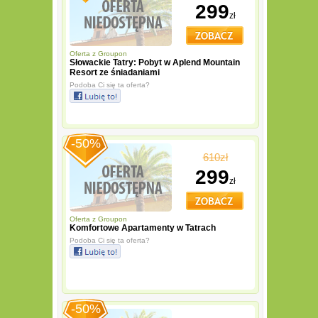
299
zł
Oferta z
Groupon
Słowackie Tatry: Pobyt w Aplend Mountain
Resort ze śniadaniami
Podoba Ci się ta oferta?
-50%
610zł
299
zł
Oferta z
Groupon
Komfortowe Apartamenty w Tatrach
Podoba Ci się ta oferta?
-50%