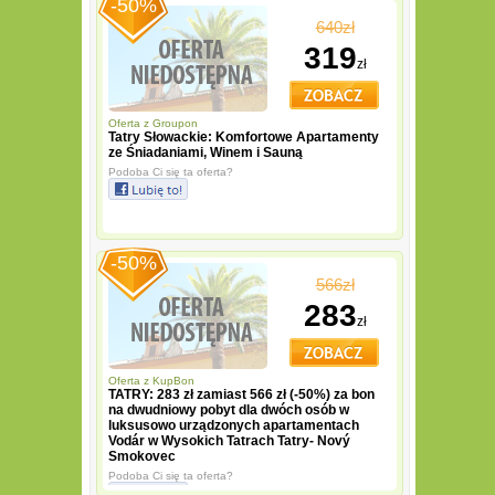
-50%
640zł
319
zł
Oferta z
Groupon
Tatry Słowackie: Komfortowe Apartamenty
ze Śniadaniami, Winem i Sauną
Podoba Ci się ta oferta?
-50%
566zł
283
zł
Oferta z
KupBon
TATRY: 283 zł zamiast 566 zł (-50%) za bon
na dwudniowy pobyt dla dwóch osób w
luksusowo urządzonych apartamentach
Vodár w Wysokich Tatrach Tatry- Nový
Smokovec
Podoba Ci się ta oferta?