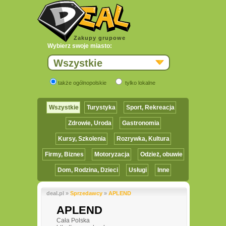
Zakupy grupowe
Wybierz swoje miasto:
Wszystkie
także ogólnopolskie
tylko lokalne
Wszystkie
Turystyka
Sport, Rekreacja
Zdrowie, Uroda
Gastronomia
Kursy, Szkolenia
Rozrywka, Kultura
Firmy, Biznes
Motoryzacja
Odzież, obuwie
Dom, Rodzina, Dzieci
Usługi
Inne
deal.pl »
Sprzedawcy
»
APLEND
APLEND
Cała Polska