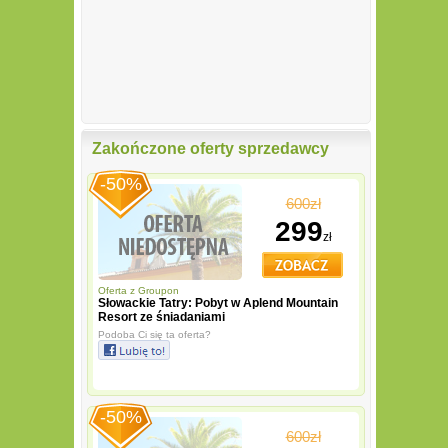
Zakończone oferty sprzedawcy
-50%
600zł
299
zł
Oferta z
Groupon
Słowackie Tatry: Pobyt w Aplend Mountain
Resort ze śniadaniami
Podoba Ci się ta oferta?
-50%
600zł