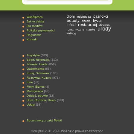
dłoni
paznokci
odchudza
Współpraca
beauty
fryzur
szkole
Jak to działa
restauracj
tańca
dziecka
Dla mediów
urody
romantyczny
naukę
Polityka prywatności
kolację
Regulamin
Kontakt
Turystyka
(309)
Sport, Rekreacja
(313)
Zdrowie, Uroda
(850)
Gastronomia
(88)
Kursy, Szkolenia
(130)
Rozrywka, Kultura
(976)
Inne
(90)
Firmy, Biznes
(3)
Motoryzacja
(69)
Odzież, obuwie
(12)
Dom, Rodzina, Dzieci
(363)
Usługi
(16)
Sprzedawcy z całej Polski
Deal.pl © 2011-2026 Wszelkie prawa zastrzeżone