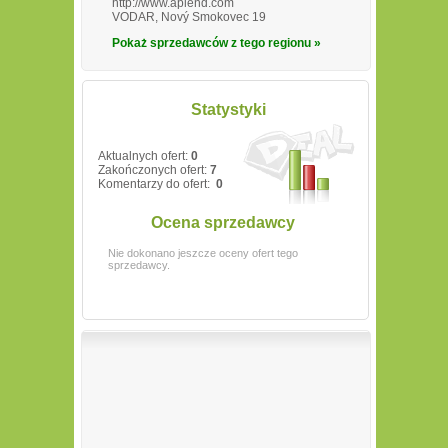
http://www.aplend.com
VODAR, Nový Smokovec 19
Pokaż sprzedawców z tego regionu »
Statystyki
Aktualnych ofert:
0
Zakończonych ofert:
7
Komentarzy do ofert:
0
Ocena sprzedawcy
Nie dokonano jeszcze oceny ofert tego
sprzedawcy.