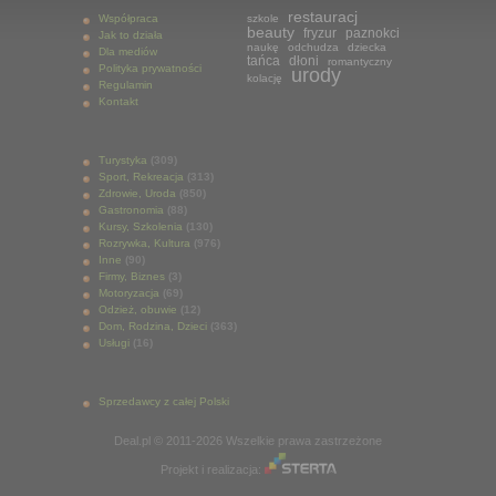
restauracj
Współpraca
szkole
beauty
fryzur
paznokci
Jak to działa
naukę
odchudza
dziecka
Dla mediów
tańca
dłoni
romantyczny
Polityka prywatności
urody
kolację
Regulamin
Kontakt
Turystyka
(309)
Sport, Rekreacja
(313)
Zdrowie, Uroda
(850)
Gastronomia
(88)
Kursy, Szkolenia
(130)
Rozrywka, Kultura
(976)
Inne
(90)
Firmy, Biznes
(3)
Motoryzacja
(69)
Odzież, obuwie
(12)
Dom, Rodzina, Dzieci
(363)
Usługi
(16)
Sprzedawcy z całej Polski
Deal.pl © 2011-2026 Wszelkie prawa zastrzeżone
Projekt i realizacja: