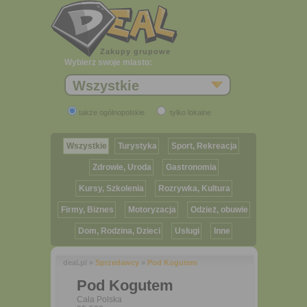
Zakupy grupowe
Wybierz swoje miasto:
Wszystkie
także ogólnopolskie
tylko lokalne
Wszystkie
Turystyka
Sport, Rekreacja
Zdrowie, Uroda
Gastronomia
Kursy, Szkolenia
Rozrywka, Kultura
Firmy, Biznes
Motoryzacja
Odzież, obuwie
Dom, Rodzina, Dzieci
Usługi
Inne
deal.pl »
Sprzedawcy
»
Pod Kogutem
Pod Kogutem
Cała Polska