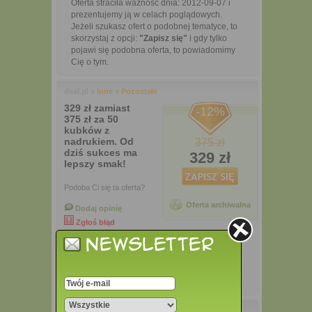
Oferta straciła ważność dnia: 2012-09-07 i
prezentujemy ją w celach poglądowych.
Jeżeli szukasz ofert o podobnej tematyce, to
skorzystaj z opcji:
"Zapisz się"
i gdy tylko
pojawi się podobna oferta, to powiadomimy
Cię o tym.
deal.pl »
Inne
»
Pozostałe
329 zł zamiast
-12%
375 zł za 50
kubków z
nadrukiem. Od
375 zł
dziś sukces ma
329 zł
lepszy smak!
Podoba Ci się ta oferta?
Oferta archiwalna
Dodaj opinię
Zgłoś błąd
100%
Opis