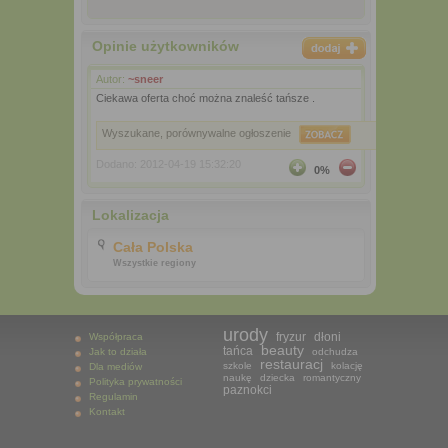
Opinie użytkowników
Autor:
~sneer
Ciekawa oferta choć można znaleść tańsze .
Wyszukane, porównywalne ogłoszenie
Dodano: 2012-04-19 15:32:20
0%
Lokalizacja
Cała Polska
Wszystkie regiony
urody
fryzur
dłoni
Współpraca
beauty
tańca
Jak to działa
odchudza
restauracj
szkole
kolację
Dla mediów
naukę
dziecka
romantyczny
Polityka prywatności
paznokci
Regulamin
Kontakt