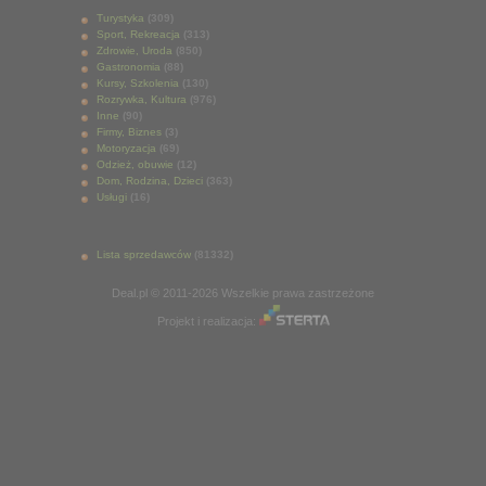
Turystyka
(309)
Sport, Rekreacja
(313)
Zdrowie, Uroda
(850)
Gastronomia
(88)
Kursy, Szkolenia
(130)
Rozrywka, Kultura
(976)
Inne
(90)
Firmy, Biznes
(3)
Motoryzacja
(69)
Odzież, obuwie
(12)
Dom, Rodzina, Dzieci
(363)
Usługi
(16)
Lista sprzedawców
(81332)
Deal.pl © 2011-2026 Wszelkie prawa zastrzeżone
Projekt i realizacja: