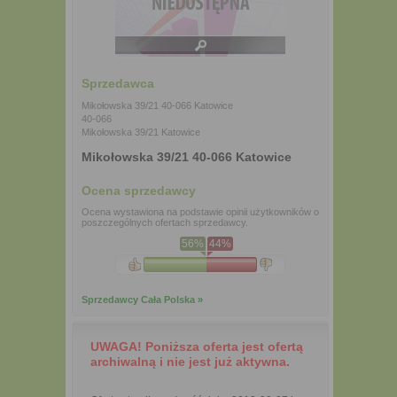
Sprzedawca
Mikołowska 39/21 40-066 Katowice
40-066
Mikołowska 39/21 Katowice
Mikołowska 39/21 40-066 Katowice
Ocena sprzedawcy
Ocena wystawiona na podstawie opinii użytkowników o
poszczególnych ofertach sprzedawcy.
56%
44%
Sprzedawcy Cała Polska »
UWAGA! Poniższa oferta jest ofertą
archiwalną i nie jest już aktywna.