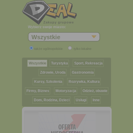
Zakupy grupowe
Wybierz swoje miasto:
Wszystkie
także ogólnopolskie
tylko lokalne
Wszystkie
Turystyka
Sport, Rekreacja
Zdrowie, Uroda
Gastronomia
Kursy, Szkolenia
Rozrywka, Kultura
Firmy, Biznes
Motoryzacja
Odzież, obuwie
Dom, Rodzina, Dzieci
Usługi
Inne