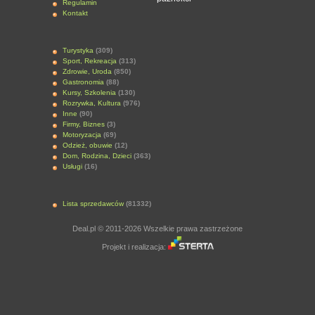
Regulamin
Kontakt
Turystyka
(309)
Sport, Rekreacja
(313)
Zdrowie, Uroda
(850)
Gastronomia
(88)
Kursy, Szkolenia
(130)
Rozrywka, Kultura
(976)
Inne
(90)
Firmy, Biznes
(3)
Motoryzacja
(69)
Odzież, obuwie
(12)
Dom, Rodzina, Dzieci
(363)
Usługi
(16)
Lista sprzedawców
(81332)
Deal.pl © 2011-2026 Wszelkie prawa zastrzeżone
Projekt i realizacja: