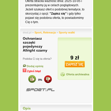
Oferta straciła ważność dnia: 2025-10-05 i
prezentujemy ją w celach poglądowych.
Jeżeli szukasz ofert o podobnej tematyce, to
skorzystaj z opcji:
"Zapisz się"
i gdy tylko
pojawi się podobna oferta, to powiadomimy
Cię o tym.
deal.pl »
Sport, Rekreacja
»
Sporty walki
Ochraniacz
szczęki
pojedynczy
Allright czarny
9 zł
Podoba Ci się ta oferta?
Dodaj opinię
Zgłoś błąd
Oferta archiwalna
0%
Opis