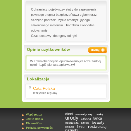
Ochraniacz pojedynczy służy do zapewnienia
pewnego stopnia bezpieczeństwa zębom oraz
szczęce poprzez użycie amortyzującego
silikonowego materiału. Umożliwia swobodne
oddychanie.
Czas dostawy: dostępny od ręki
Opinie użytkowników
W chwili obecnej nie opublikowano jeszcze żadnej
opini - bądź pierwsza/pierwszy!
Lokalizacja
Cała Polska
Wszystkie regiony
dłoni
romantyczny
naukę
Współpraca
urody
tańca
dziecka
Jak to działa
beauty
odchudza
szkole
Dla mediów
restauracj
fryzur
kolację
Polityka prywatności
paznokci