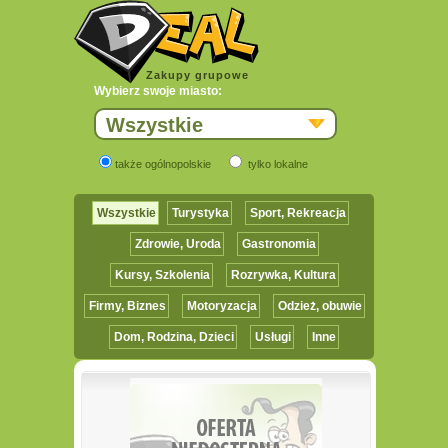
Zakupy grupowe
Wybierz swoje miasto:
Wszystkie
także ogólnopolskie
tylko lokalne
Wszystkie
Turystyka
Sport, Rekreacja
Zdrowie, Uroda
Gastronomia
Kursy, Szkolenia
Rozrywka, Kultura
Firmy, Biznes
Motoryzacja
Odzież, obuwie
Dom, Rodzina, Dzieci
Usługi
Inne