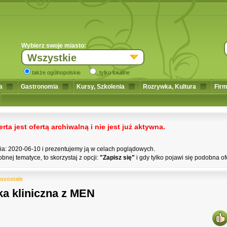
Wybierz swoje miasto:
Wszystkie
także ogólnopolskie
tylko lokalne
a
Gastronomia
Kursy, Szkolenia
Rozrywka, Kultura
Firm
a jest ofertą archiwalną i nie jest już aktywna.
nia: 2020-06-10 i prezentujemy ją w celach poglądowych.
bnej tematyce, to skorzystaj z opcji:
"Zapisz się"
i gdy tylko pojawi się podobna of
ozostałe
ka kliniczna z MEN