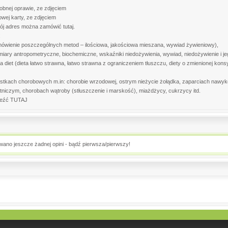
obnej oprawie, ze zdjęciem
owej karty, ze zdjęciem
j adres można zamówić tutaj.
:
ówienie poszczególnych metod – ilościowa, jakościowa mieszana, wywiad żywieniowy),
iary antropometryczne, biochemiczne, wskaźniki niedożywienia, wywiad, niedożywienie i jeg
ka diet (dieta łatwo strawna, łatwo strawna z ograniczeniem tłuszczu, diety o zmienionej kon
stkach chorobowych m.in: chorobie wrzodowej, ostrym nieżycie żołądka, zaparciach nawyk
tniczym, chorobach wątroby (stłuszczenie i marskość), miażdżycy, cukrzycy itd.
aleźć TUTAJ
owano jeszcze żadnej opini - bądź pierwsza/pierwszy!