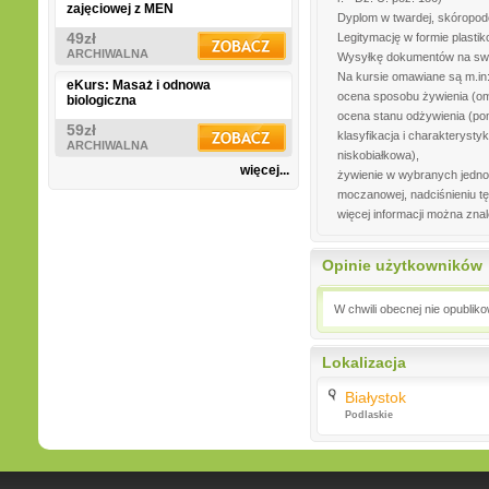
zajęciowej z MEN
Dyplom w twardej, skóropod
49zł
Legitymację w formie plastik
ARCHIWALNA
Wysyłkę dokumentów na swó
Na kursie omawiane są m.in
eKurs: Masaż i odnowa
ocena sposobu żywienia (om
biologiczna
ocena stanu odżywienia (pom
59zł
klasyfikacja i charakterysty
ARCHIWALNA
niskobiałkowa),
więcej...
żywienie w wybranych jedno
moczanowej, nadciśnieniu tę
więcej informacji można zn
Opinie użytkowników
W chwili obecnej nie opublik
Lokalizacja
Białystok
Podlaskie