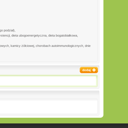
o podział),
systencji, dieta ubogoenergetyczna, dieta bogatobiałkowa,
owych, kamicy żółciowej, chorobach autoimmunologicznych, dnie