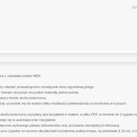
iczna z zaświadczeniem MEN
leży odesłać prowadzącemu rozwiązanie testu egzaminacyjnego.
 również otrzymać wszystkie materiały jednocześnie.
macji o formie ukończenia kursu.
żdy uczestnik ma do wyboru kilka możliwości potwierdzenia uczestnictwa w kursach:
 ukończenia kursu wysyłany jest bezpłatnie e-mailem, w pliku PDF, w terminie do 2 tygodni 
ieje się to automatycznie i bezpłatnie.
płaceniu wybranego pakietu dokumentów oraz przesłaniu niezbędnych informacji.
rsu (zgodne ze wzorem dla placówki kształcenia praktycznego, na podstawie § 18 ust. 2 ro