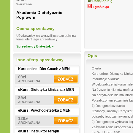
Dodaj opinię
Warszawa
Zgłoś błąd
Akademia Dietetycznie
Poprawni
Ocena sprzedawcy
Użytkownicy nie wyrazili jeszcze opini na
temat ofert tego sprzedawcy.
Sprzedawcy Białystok »
Opis
Inne oferty sprzedawcy
Oferta
Kurs online: Diet Coach z MEN
Kurs online: Dietetyka klin
69zł
Informacje o kursie:
ARCHIWALNA
W celu zaliczenia kursu na
eKurs: Dietetyka kliniczna z MEN
Na życzenie klientów można
Na certyfikacie nie ma infor
89zł
Po zaliczonym egzaminie ka
ARCHIWALNA
1) Dostępne bezpłatnie
eKurs: Psychodietetyka z MEN
Ozdobny, imienny Certyfikat
potrzeby jego zamawiania, dz
129zł
2) Dostępne po wybraniu i o
ARCHIWALNA
Zaświadczenie ukończenia ku
eKurs: Instruktor terapii
r. - Dz. U. poz. 186)