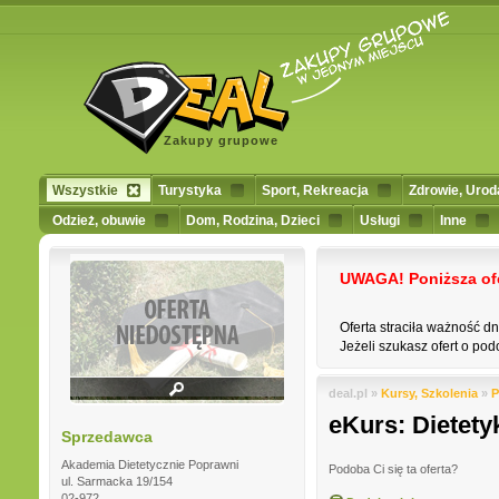
Zakupy grupowe
Wszystkie
Turystyka
Sport, Rekreacja
Zdrowie, Urod
Odzież, obuwie
Dom, Rodzina, Dzieci
Usługi
Inne
UWAGA! Poniższa ofert
Oferta straciła ważność d
Jeżeli szukasz ofert o podo
deal.pl »
Kursy, Szkolenia
»
P
eKurs: Dietety
Sprzedawca
Akademia Dietetycznie Poprawni
Podoba Ci się ta oferta?
ul. Sarmacka 19/154
02-972