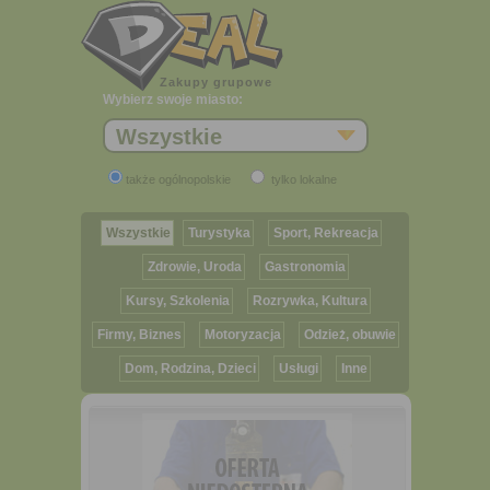
Zakupy grupowe
Wybierz swoje miasto:
Wszystkie
także ogólnopolskie
tylko lokalne
Wszystkie
Turystyka
Sport, Rekreacja
Zdrowie, Uroda
Gastronomia
Kursy, Szkolenia
Rozrywka, Kultura
Firmy, Biznes
Motoryzacja
Odzież, obuwie
Dom, Rodzina, Dzieci
Usługi
Inne