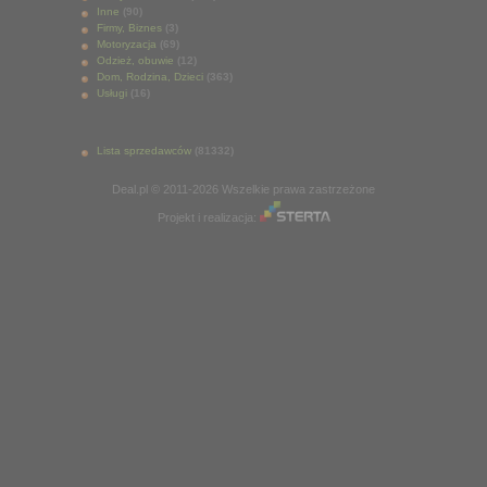
Inne
(90)
Firmy, Biznes
(3)
Motoryzacja
(69)
Odzież, obuwie
(12)
Dom, Rodzina, Dzieci
(363)
Usługi
(16)
Lista sprzedawców
(81332)
Deal.pl © 2011-2026 Wszelkie prawa zastrzeżone
Projekt i realizacja: