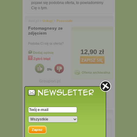
pojawi się podobna oferta, to powiadomimy
Cię o tym.
deal.pl »
Usługi
»
Pozostałe
Fotomagnesy ze
zdjęciem
Podoba Ci się ta oferta?
12,90 zł
Dodaj opinię
Zgłoś błąd
0%
Oferta archiwalna
Opis
Informacje o produkcie:
fotomagnesy na lodówkę,