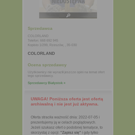
Sprzedawca
COLORLAND
Telefon: 668 692 945
Kopisto 1/299, Rzeszów, , 35-030
COLORLAND
Ocena sprzedawcy
Użytkownicy nie wyrazili jeszcze opini na temat ofert
tego sprzedawcy.
Sprzedawcy Białystok »
UWAGA! Poniższa oferta jest ofertą
archiwalną i nie jest już aktywna.
Oferta straciła ważność dnia: 2022-07-05 i
prezentujemy ją w celach poglądowych.
Jeżeli szukasz ofert o podobnej tematyce, to
skorzystaj z opcji:
"Zapisz się"
i gdy tylko