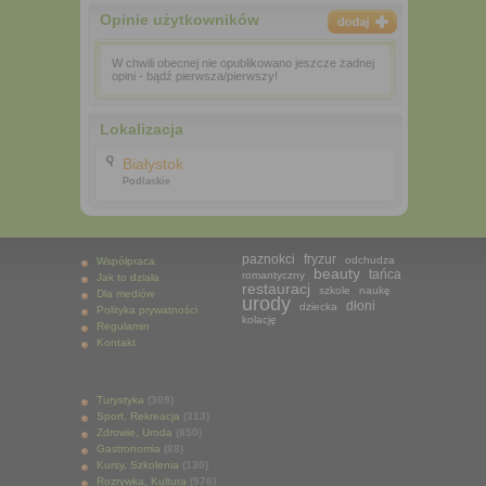
Opinie użytkowników
W chwili obecnej nie opublikowano jeszcze żadnej
opini - bądź pierwsza/pierwszy!
Lokalizacja
Białystok
Podlaskie
paznokci
fryzur
odchudza
Współpraca
beauty
tańca
romantyczny
Jak to działa
restauracj
szkole
naukę
Dla mediów
urody
dłoni
dziecka
Polityka prywatności
kolację
Regulamin
Kontakt
Turystyka
(309)
Sport, Rekreacja
(313)
Zdrowie, Uroda
(850)
Gastronomia
(88)
Kursy, Szkolenia
(130)
Rozrywka, Kultura
(976)