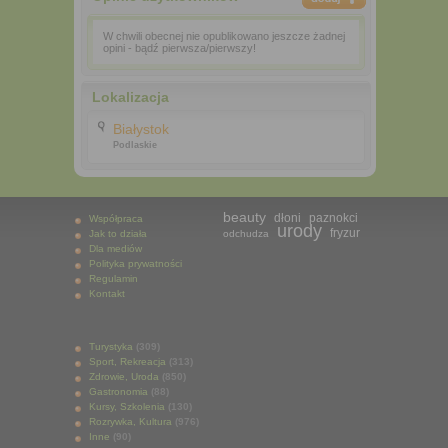
W chwili obecnej nie opublikowano jeszcze żadnej
opini - bądź pierwsza/pierwszy!
Lokalizacja
Białystok
Podlaskie
beauty
dłoni
paznokci
Współpraca
urody
fryzur
Jak to działa
odchudza
Dla mediów
Polityka prywatności
Regulamin
Kontakt
Turystyka
(309)
Sport, Rekreacja
(313)
Zdrowie, Uroda
(850)
Gastronomia
(88)
Kursy, Szkolenia
(130)
Rozrywka, Kultura
(976)
Inne
(90)