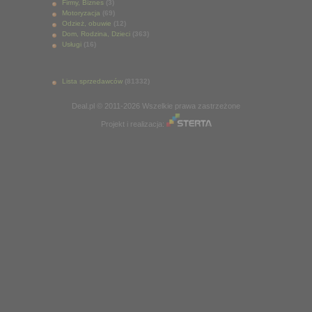
Firmy, Biznes
(3)
Motoryzacja
(69)
Odzież, obuwie
(12)
Dom, Rodzina, Dzieci
(363)
Usługi
(16)
Lista sprzedawców
(81332)
Deal.pl © 2011-2026 Wszelkie prawa zastrzeżone
Projekt i realizacja: