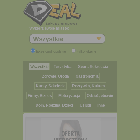
Zakupy grupowe
Wybierz swoje miasto:
Wszystkie
także ogólnopolskie
tylko lokalne
Wszystkie
Turystyka
Sport, Rekreacja
Zdrowie, Uroda
Gastronomia
Kursy, Szkolenia
Rozrywka, Kultura
Firmy, Biznes
Motoryzacja
Odzież, obuwie
Dom, Rodzina, Dzieci
Usługi
Inne