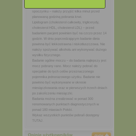
czczo, chyba że lekarz zadecyduje inaczej. Krew
do badań laboratoryjnych pobierana jest w stanie
spoczynku – należy przyjść kilka minut przed
planowaną godziną pobrania krwi.
Lipidogram (cholesterol całkowity, triglicerydy,
cholesterol HDL, cholesterol LDL) – przed
badaniem pacjent powinien być na czczo przez 14
godzin. W dniu poprzedzającym badanie dieta
powinna być lekkostrawna i niskotłuszczowa. Nie
należy spożywać alkoholu ani wykonywać dużego
wysiłku fizycznego.
Badanie ogólne moczu – do badania najlepszy jest
mocz pobrany rano. Mocz należy pobrać do
specjalnie do tych celów przeznaczonego
pojemnika jednorazowego użytku. Badanie nie
powinno być wykonywane w okresie
miesiączkowania oraz w pierwszych trzech dniach
po zakończeniu miesiączki.
Badania można zrealizować w ponad 300
renomowanych punktach diagnostycznych w
ponad 180 miastach Polski.
Wykaz wszystkich punktów pobrań dostępny
TUTAJ.
Opinie użytkowników