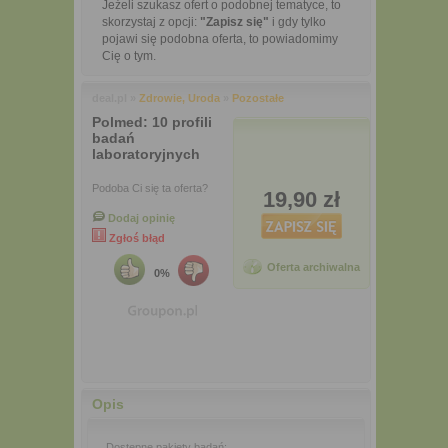
Jeżeli szukasz ofert o podobnej tematyce, to
skorzystaj z opcji:
"Zapisz się"
i gdy tylko
pojawi się podobna oferta, to powiadomimy
Cię o tym.
deal.pl »
Zdrowie, Uroda
»
Pozostałe
Polmed: 10 profili
badań
laboratoryjnych
Podoba Ci się ta oferta?
19,90 zł
Dodaj opinię
Zgłoś błąd
Oferta archiwalna
0%
Opis
Dostępne pakiety badań: