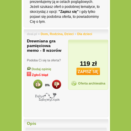
prezentujemy ją w celach poglądowych.
Jeżeli szukasz ofert o podobnej tematyce, to
skorzystaj z opcji:
"Zapisz się"
i gdy tylko
pojawi się podobna oferta, to powiadomimy
Cię o tym.
deal.pl »
Dom, Rodzina, Dzieci
»
Dla dzieci
Drewniana gra
pamięciowa
memo - 8 wzorów
Podoba Ci się ta oferta?
119 zł
Dodaj opinię
Zgłoś błąd
Oferta archiwalna
0%
Opis