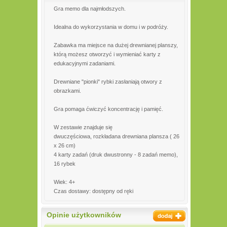
Gra memo dla najmłodszych.
Idealna do wykorzystania w domu i w podróży.
Zabawka ma miejsce na dużej drewnianej planszy,
którą możesz otworzyć i wymieniać karty z
edukacyjnymi zadaniami.
Drewniane "pionki" rybki zasłaniają otwory z
obrazkami.
Gra pomaga ćwiczyć koncentrację i pamięć.
W zestawie znajduje się
dwuczęściowa, rozkładana drewniana plansza ( 26
x 26 cm)
4 karty zadań (druk dwustronny - 8 zadań memo),
16 rybek
Wiek: 4+
Czas dostawy: dostępny od ręki
Opinie użytkowników