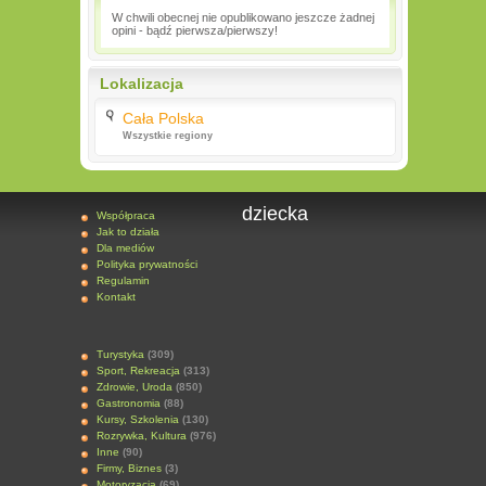
W chwili obecnej nie opublikowano jeszcze żadnej
opini - bądź pierwsza/pierwszy!
Lokalizacja
Cała Polska
Wszystkie regiony
dziecka
Współpraca
Jak to działa
Dla mediów
Polityka prywatności
Regulamin
Kontakt
Turystyka
(309)
Sport, Rekreacja
(313)
Zdrowie, Uroda
(850)
Gastronomia
(88)
Kursy, Szkolenia
(130)
Rozrywka, Kultura
(976)
Inne
(90)
Firmy, Biznes
(3)
Motoryzacja
(69)