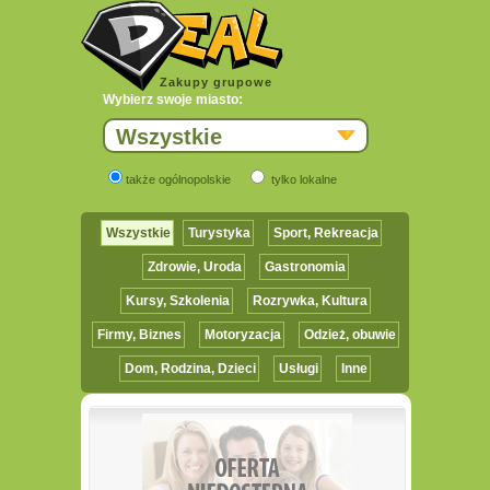
Zakupy grupowe
Wybierz swoje miasto:
Wszystkie
także ogólnopolskie
tylko lokalne
Wszystkie
Turystyka
Sport, Rekreacja
Zdrowie, Uroda
Gastronomia
Kursy, Szkolenia
Rozrywka, Kultura
Firmy, Biznes
Motoryzacja
Odzież, obuwie
Dom, Rodzina, Dzieci
Usługi
Inne