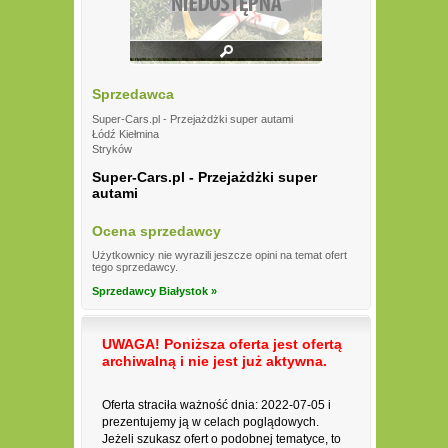
Sprzedawca
Super-Cars.pl - Przejażdżki super autami
Łódź Kiełmina
Stryków
Super-Cars.pl - Przejażdżki super
autami
Ocena sprzedawcy
Użytkownicy nie wyrazili jeszcze opini na temat ofert
tego sprzedawcy.
Sprzedawcy Białystok »
UWAGA! Poniższa oferta jest ofertą
archiwalną i nie jest już aktywna.
Oferta straciła ważność dnia: 2022-07-05 i
prezentujemy ją w celach poglądowych.
Jeżeli szukasz ofert o podobnej tematyce, to