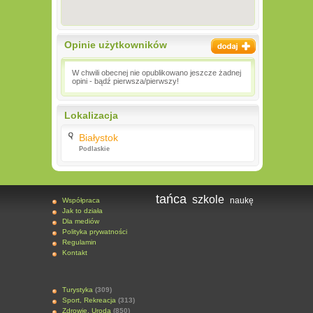
Opinie użytkowników
W chwili obecnej nie opublikowano jeszcze żadnej
opini - bądź pierwsza/pierwszy!
Lokalizacja
Białystok
Podlaskie
tańca
szkole
naukę
Współpraca
Jak to działa
Dla mediów
Polityka prywatności
Regulamin
Kontakt
Turystyka
(309)
Sport, Rekreacja
(313)
Zdrowie, Uroda
(850)