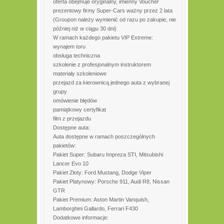
oferta obejmuje oryginalny, imienny Voucher
prezentowy firmy Super-Cars ważny przez 2 lata
(Groupon należy wymienić od razu po zakupie, nie
później niż w ciągu 30 dni)
W ramach każdego pakietu VIP Extreme:
wynajem toru
obsługa techniczna
szkolenie z profesjonalnym instruktorem
materiały szkoleniowe
przejazd za kierownicą jednego auta z wybranej
grupy
omówienie błędów
pamiątkowy certyfikat
film z przejazdu
Dostępne auta:
Auta dostępne w ramach poszczególnych
pakietów:
Pakiet Super: Subaru Impreza STI, Mitsubishi
Lancer Evo 10
Pakiet Złoty: Ford Mustang, Dodge Viper
Pakiet Platynowy: Porsche 911, Audi R8, Nissan
GTR
Pakiet Premium: Aston Martin Vanquish,
Lamborghini Gallardo, Ferrari F430
Dodatkowe informacje: