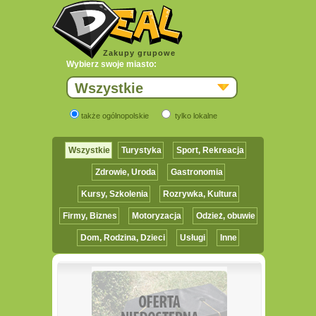
Zakupy grupowe
Wybierz swoje miasto:
Wszystkie
także ogólnopolskie
tylko lokalne
Wszystkie
Turystyka
Sport, Rekreacja
Zdrowie, Uroda
Gastronomia
Kursy, Szkolenia
Rozrywka, Kultura
Firmy, Biznes
Motoryzacja
Odzież, obuwie
Dom, Rodzina, Dzieci
Usługi
Inne