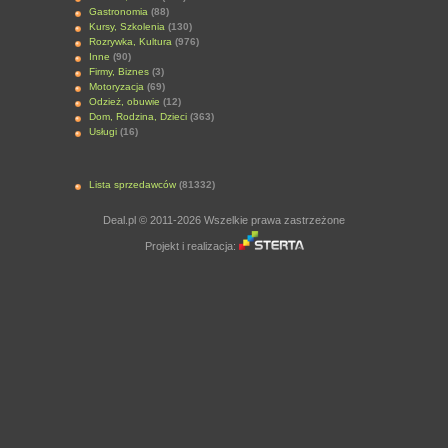
Gastronomia
(88)
Kursy, Szkolenia
(130)
Rozrywka, Kultura
(976)
Inne
(90)
Firmy, Biznes
(3)
Motoryzacja
(69)
Odzież, obuwie
(12)
Dom, Rodzina, Dzieci
(363)
Usługi
(16)
Lista sprzedawców
(81332)
Deal.pl © 2011-2026 Wszelkie prawa zastrzeżone
Projekt i realizacja: