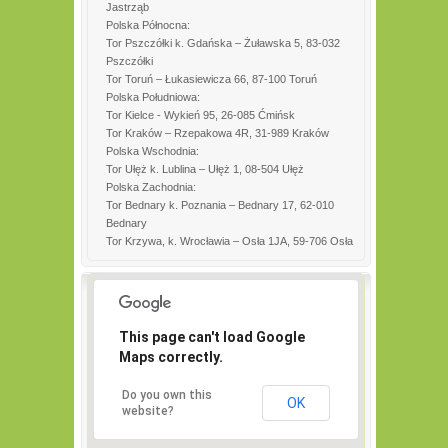
Jastrząb
Polska Północna:
Tor Pszczółki k. Gdańska – Żuławska 5, 83-032
Pszczółki
Tor Toruń – Łukasiewicza 66, 87-100 Toruń
Polska Południowa:
Tor Kielce - Wykień 95, 26-085 Ćmińsk
Tor Kraków – Rzepakowa 4R, 31-989 Kraków
Polska Wschodnia:
Tor Ułęż k. Lublina – Ułęż 1, 08-504 Ułęż
Polska Zachodnia:
Tor Bednary k. Poznania – Bednary 17, 62-010
Bednary
Tor Krzywa, k. Wrocławia – Osła 1JA, 59-706 Osła
This page can't load Google
Maps correctly.
Do you own this
OK
website?