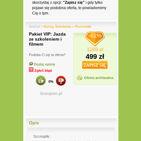
skorzystaj z opcji:
"Zapisz się"
i gdy tylko
pojawi się podobna oferta, to powiadomimy
Cię o tym.
deal.pl »
Kursy, Szkolenia
»
Pozostałe
Pakiet VIP: Jazda
-61%
ze szkoleniem i
filmem
1299 zł
499 zł
Podoba Ci się ta oferta?
Dodaj opinię
Zgłoś błąd
Oferta archiwalna
0%
Opis
Szczegóły: