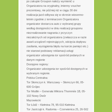
po zakupie Groupon należy wymienić u
Organizatora na oryginalny, imienny voucher
prezentowy, nie później niż w ciągu 30 dni
realizacja jazd odbywa się w okresie wiosenno-
letnim zgodnie z terminarzem Organizatora
organizator dostarcza auto z wybranej grupy
według dostępności w dniu realizacji grouponu
niezrealizowanie nagrania z przyczyn
niezależnych od organizatora (zwłaszcza w razie
awarii urządzeń rejestrujących, odcięcia dopływu
zasilania, wystąpienia błędu na karcie pamięci etc.)
nie stanowi podstawy reklamacji usługi
organizator udostępnia tor spośród podanych w
danym regionie
Dostępne regiony:
Organizator udostępnia tor spośród dostępnych w
wybranym regionie.
Polska Centralna:
Tor Słomczyn k. Warszawy – Słomczyn 66, 05-
600 Grójec
Tor Modlin – Generała Wiktora Thommée 1B, 05-
102 Nowy Dwór
Mazowiecki
Tor Łódź – Kiełmina 78, 95-010 Kiełmina
Tor Jastrząb k. Radomia – Czerwienica 25, 26-502