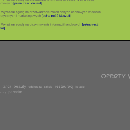
lamowych
[pełna treść klauzuli]
Wyrażam zgodę na przetwarzanie moich danych osobowych w celach
ystycznych i marketingowych
[pełna treść klauzuli]
Wyrażam zgodę na otrzymywanie informacji handlowych
[pełna treść
uli]
beauty
restauracj
i
tańca
odchudza
szkole
kolację
paznokci
czny