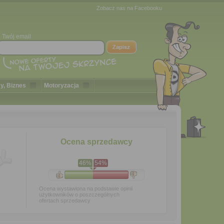
Zobacz nas na Facebooku
Twój email
y, Biznes
Motoryzacja
Ocena sprzedawcy
46%
54%
Ocena wystawiona na podstawie opinii
użytkowników o poszczególnych
ofertach sprzedawcy