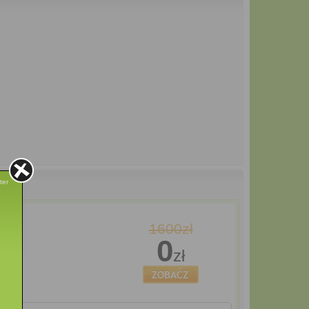
ter
1600zł
0
zł