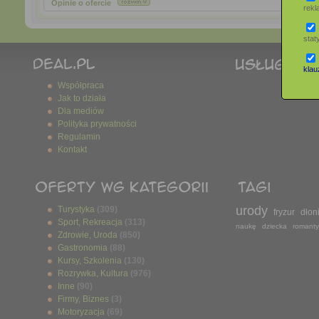
Opinie o ofercie
rek
stat
klauz
Współpraca
Jak to działa
Dla mediów
Polityka prywatności
Regulamin
Kontakt
urody
Turystyka
(309)
fryzur
dłon
Sport, Rekreacja
(313)
naukę
dziecka
romanty
Zdrowie, Uroda
(850)
Gastronomia
(88)
Kursy, Szkolenia
(130)
Rozrywka, Kultura
(976)
Inne
(90)
Firmy, Biznes
(3)
Motoryzacja
(69)