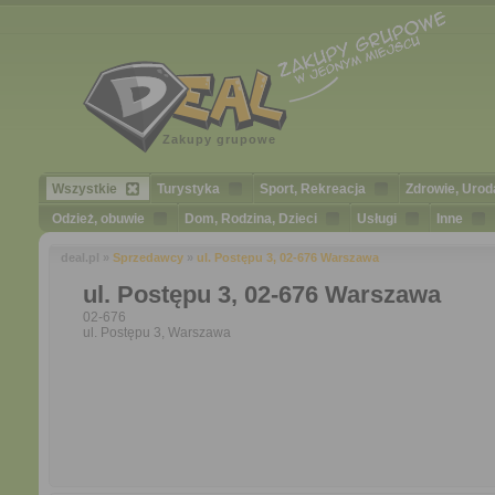
Zakupy grupowe
Wszystkie
Turystyka
Sport, Rekreacja
Zdrowie, Urod
Odzież, obuwie
Dom, Rodzina, Dzieci
Usługi
Inne
deal.pl »
Sprzedawcy
»
ul. Postępu 3, 02-676 Warszawa
ul. Postępu 3, 02-676 Warszawa
02-676
ul. Postępu 3, Warszawa