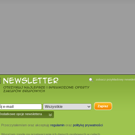
zobacz przykładowy newslet
fercie:
4
kia N9 za 1600 PLN
Dodatkowe opcje newslettera
Przeczytałem/am oraz akceptuję
regulamin
oraz
politykę prywatności
Wyrażam zgodę na przetwarzanie ich danych osobowych w celach