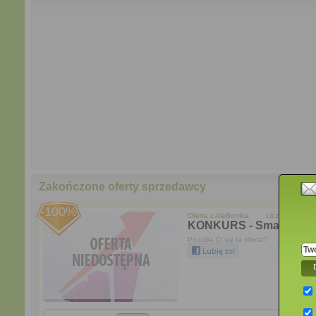
Zakończone oferty sprzedawcy
-100%
Oferta z
AleBomba
Liczba opinii o o
KONKURS - Smartfon No
Podoba Ci się ta oferta?