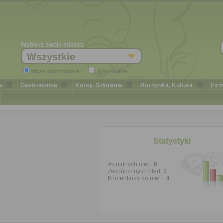
Wybierz swoje miasto:
Wszystkie
także ogólnopolskie
tylko lokalne
a
Gastronomia
Kursy, Szkolenia
Rozrywka, Kultura
Firm
Statystyki
Aktualnych ofert:
0
Zakończonych ofert:
1
Komentarzy do ofert:
4