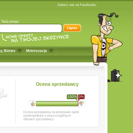
Zobacz nas na Facebooku
Twój email
y, Biznes
Motoryzacja
Ocena sprzedawcy
100%
0%
Ocena wystawiona na podstawie opinii
użytkowników o poszczególnych
ofertach sprzedawcy