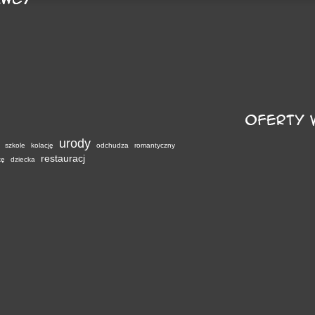
urody
szkole
kolację
odchudza
romantyczny
restauracj
kę
dziecka