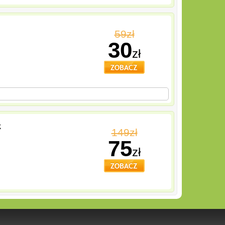
59zł
30
zł
k
149zł
75
zł