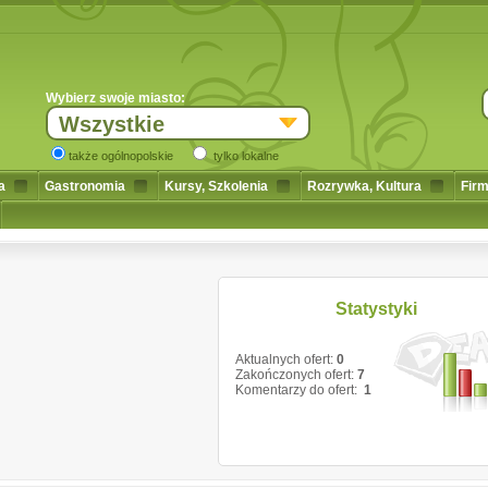
Wybierz swoje miasto:
Wszystkie
także ogólnopolskie
tylko lokalne
a
Gastronomia
Kursy, Szkolenia
Rozrywka, Kultura
Firm
Statystyki
Aktualnych ofert:
0
Zakończonych ofert:
7
Komentarzy do ofert:
1