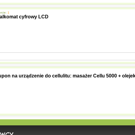
rcie:
1
za alkomat cyfrowy LCD
kupon na urządzenie do cellulitu: masażer Cellu 5000 + oleje