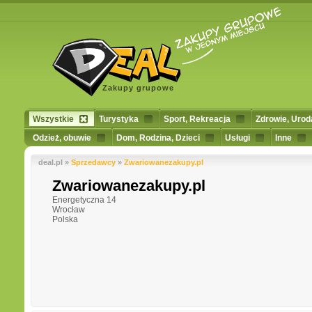
Zakupy grupowe
Wszystkie
Turystyka
Sport, Rekreacja
Zdrowie, Urod
Odzież, obuwie
Dom, Rodzina, Dzieci
Usługi
Inne
deal.pl »
Sprzedawcy
»
Zwariowanezakupy.pl
Zwariowanezakupy.pl
Energetyczna 14
Wrocław
Polska