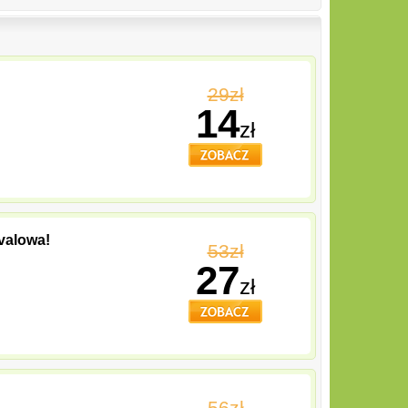
29zł
14
zł
ivalowa!
53zł
27
zł
56zł