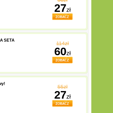
27
zł
RMA SETA
114zł
60
zł
wy!
55zł
27
zł