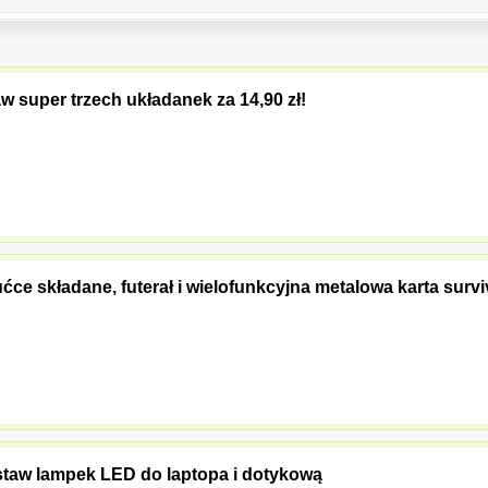
w super trzech układanek za 14,90 zł!
ćce składane, futerał i wielofunkcyjna metalowa karta surv
zestaw lampek LED do laptopa i dotykową