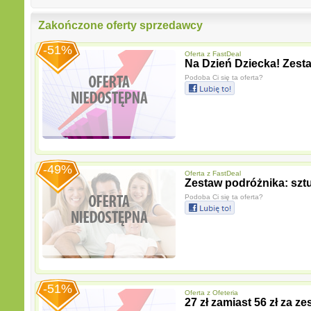
Zakończone oferty sprzedawcy
-51%
Oferta z
FastDeal
Na Dzień Dziecka! Zesta
Podoba Ci się ta oferta?
-49%
Oferta z
FastDeal
Zestaw podróżnika: sztu
Podoba Ci się ta oferta?
-51%
Oferta z
Ofeteria
27 zł zamiast 56 zł za 