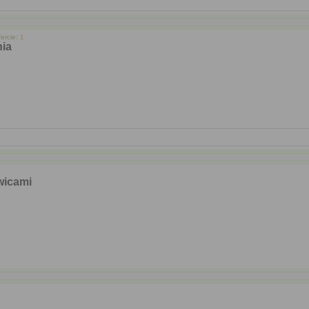
ercie:
1
nia
wicami