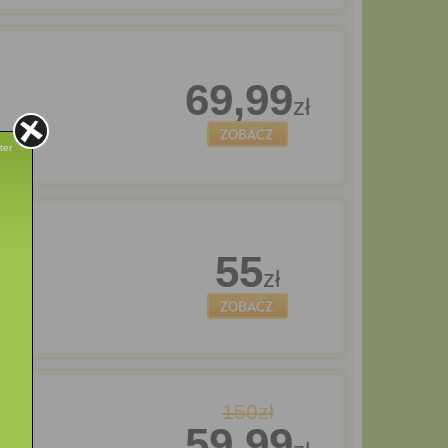
69,99
zł
ter
55
zł
150zł
59,99