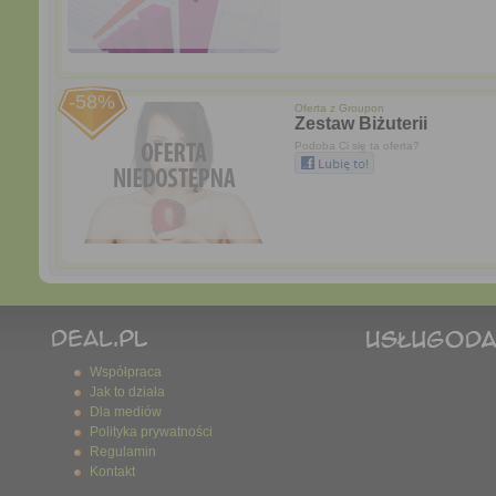
-58%
Oferta z
Groupon
Zestaw Biżuterii
Podoba Ci się ta oferta?
Współpraca
Jak to działa
Dla mediów
Polityka prywatności
Regulamin
Kontakt