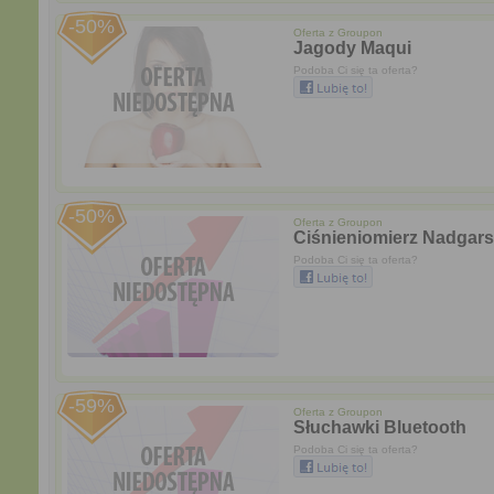
-50%
Oferta z
Groupon
Jagody Maqui
Podoba Ci się ta oferta?
-50%
Oferta z
Groupon
Ciśnieniomierz Nadgar
Podoba Ci się ta oferta?
-59%
Oferta z
Groupon
Słuchawki Bluetooth
Podoba Ci się ta oferta?