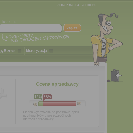
Zobacz nas na Facebooku
Twój email
y, Biznes
Motoryzacja
Ocena sprzedawcy
12%
88%
Ocena wystawiona na podstawie opinii
użytkowników o poszczególnych
ofertach sprzedawcy