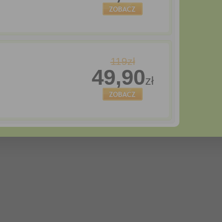
119zł
49,90
zł