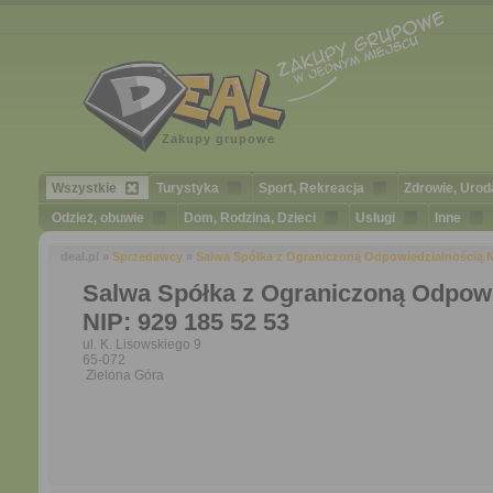
Zakupy grupowe
Wszystkie
Turystyka
Sport, Rekreacja
Zdrowie, Urod
Odzież, obuwie
Dom, Rodzina, Dzieci
Usługi
Inne
deal.pl »
Sprzedawcy
»
Salwa Spółka z Ograniczoną Odpowiedzialnością NI
Salwa Spółka z Ograniczoną Odpowi
NIP: 929 185 52 53
ul. K. Lisowskiego 9
65-072
Zielona Góra