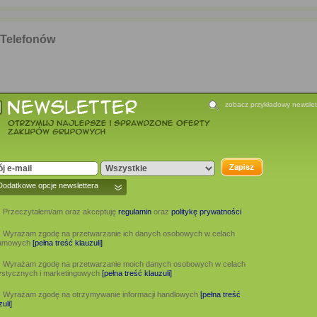
Telefonów
zobacz przykładowy newslet
Dodatkowe opcje newslettera
Przeczytałem/am oraz akceptuję
regulamin
oraz
politykę prywatności
Wyrażam zgodę na przetwarzanie ich danych osobowych w celach
lamowych
[pełna treść klauzuli]
Wyrażam zgodę na przetwarzanie moich danych osobowych w celach
ystycznych i marketingowych
[pełna treść klauzuli]
ijażu
Wyrażam zgodę na otrzymywanie informacji handlowych
[pełna treść
uli]