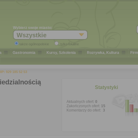
Wybierz swoje miasto:
Wszystkie
także ogólnopolskie
tylko lokalne
a
Gastronomia
Kursy, Szkolenia
Rozrywka, Kultura
Firm
P: 929 185 52 53
edzialnością
Statystyki
Aktualnych ofert:
0
Zakończonych ofert:
15
Komentarzy do ofert:
3