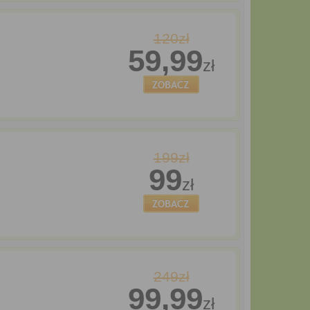
120zł
59,99
zł
199zł
99
zł
249zł
99,99
zł