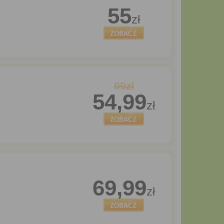
55
zł
99zł
54,99
zł
69,99
zł