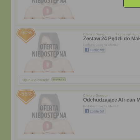
-60%
Oferta z
Groupon
Liczba opinii o of
Zestaw 24 Pędzli do Mak
Podoba Ci się ta oferta?
Opinie o ofercie
-55%
Oferta z
Groupon
Odchudzające African 
Podoba Ci się ta oferta?