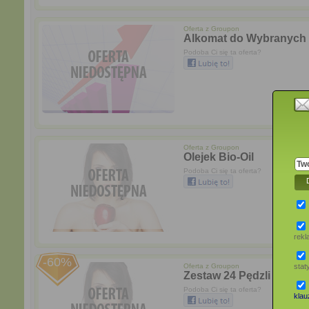
Oferta z
Groupon
Alkomat do Wybranych 
Podoba Ci się ta oferta?
Oferta z
Groupon
Olejek Bio-Oil
Podoba Ci się ta oferta?
rek
-60%
Oferta z
Groupon
stat
Zestaw 24 Pędzli do Mak
Podoba Ci się ta oferta?
klauz