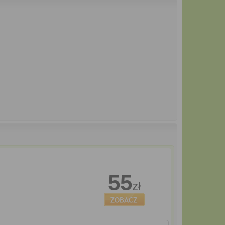
55
zł