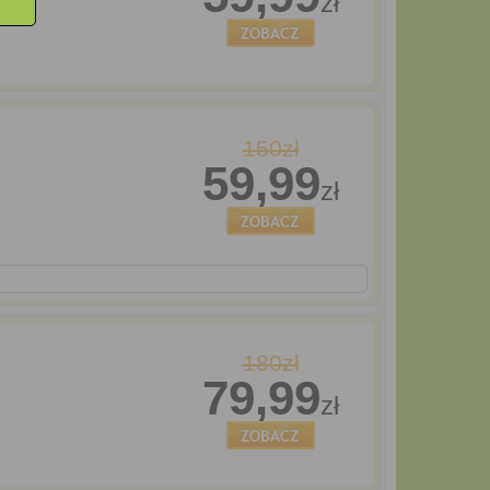
zł
150zł
59,99
zł
180zł
79,99
zł