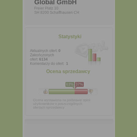
Global GmbH
Freier Platz 10
SH 8200 Schaffhausen CH
Statystyki
Aktualnych ofert:
0
Zakończonych
ofert:
6134
Komentarzy do ofert:
1
Ocena sprzedawcy
63%
37%
Ocena wystawiona na podstawie opinii
użytkowników o poszczególnych
ofertach sprzedawcy