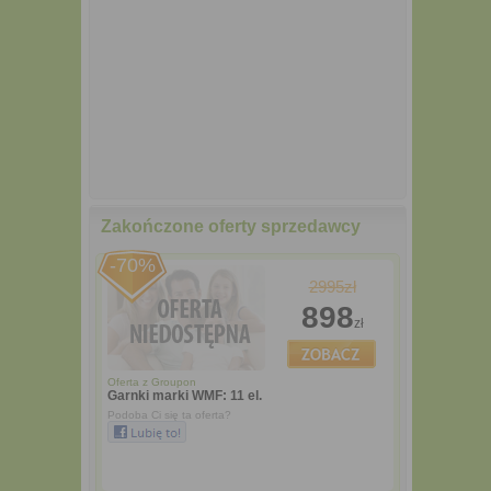
Zakończone oferty sprzedawcy
-70%
2995zł
898
zł
Oferta z
Groupon
Garnki marki WMF: 11 el.
Podoba Ci się ta oferta?