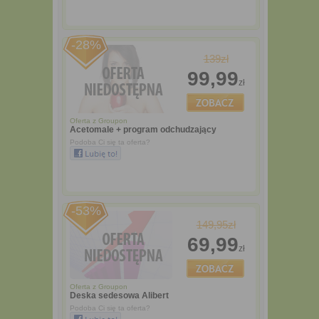
-28%
139zł
99,99
zł
Oferta z
Groupon
Acetomale + program odchudzający
Podoba Ci się ta oferta?
-53%
149,95zł
69,99
zł
Oferta z
Groupon
Deska sedesowa Alibert
Podoba Ci się ta oferta?