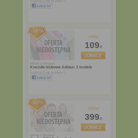
Podoba Ci się ta oferta?
-56%
249zł
109
zł
Oferta z
Groupon
Koszulki klubowe Adidas: 2 modele
Podoba Ci się ta oferta?
-60%
999zł
399
zł
Oferta z
Groupon