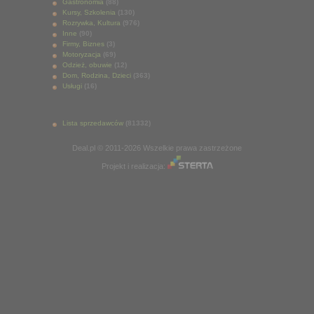
Gastronomia
(88)
Kursy, Szkolenia
(130)
Rozrywka, Kultura
(976)
Inne
(90)
Firmy, Biznes
(3)
Motoryzacja
(69)
Odzież, obuwie
(12)
Dom, Rodzina, Dzieci
(363)
Usługi
(16)
Lista sprzedawców
(81332)
Deal.pl © 2011-2026 Wszelkie prawa zastrzeżone
Projekt i realizacja: