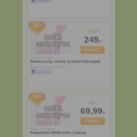
-28%
349zł
249
zł
Oferta z
Groupon
Nowoczesny, czarny żyrandol typu pająk
Podoba Ci się ta oferta?
-29%
99zł
69,99
zł
Oferta z
Groupon
Powerbank 20000 mAh z latarką