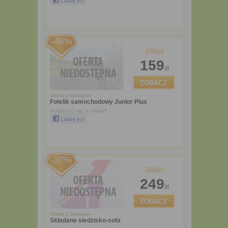
-46%
299zł
159
zł
Oferta z
Groupon
Fotelik samochodowy Junior Plus
Podoba Ci się ta oferta?
-37%
399zł
249
zł
Oferta z
Groupon
Składane siedzisko-sofa