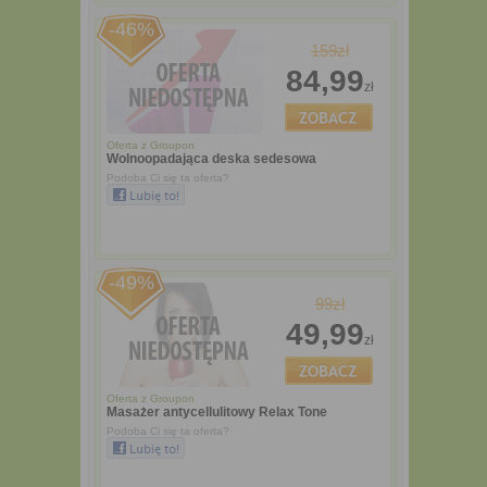
-46%
159zł
84,99
zł
Oferta z
Groupon
Wolnoopadająca deska sedesowa
Podoba Ci się ta oferta?
-49%
99zł
49,99
zł
Oferta z
Groupon
Masażer antycellulitowy Relax Tone
Podoba Ci się ta oferta?