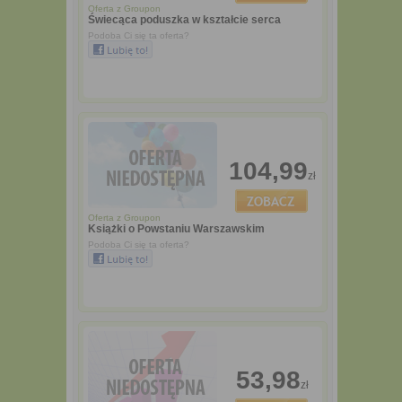
Oferta z
Groupon
Świecąca poduszka w kształcie serca
Podoba Ci się ta oferta?
104,99
zł
Oferta z
Groupon
Książki o Powstaniu Warszawskim
Podoba Ci się ta oferta?
53,98
zł