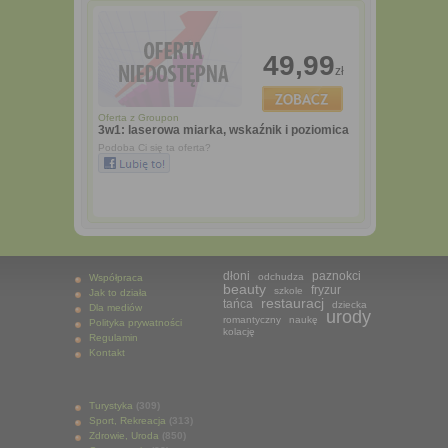
49,99
zł
Oferta z
Groupon
3w1: laserowa miarka, wskaźnik i poziomica
Podoba Ci się ta oferta?
dłoni
paznokci
odchudza
Współpraca
beauty
fryzur
szkole
Jak to działa
restauracj
tańca
dziecka
Dla mediów
urody
romantyczny
naukę
Polityka prywatności
kolację
Regulamin
Kontakt
Turystyka
(309)
Sport, Rekreacja
(313)
Zdrowie, Uroda
(850)