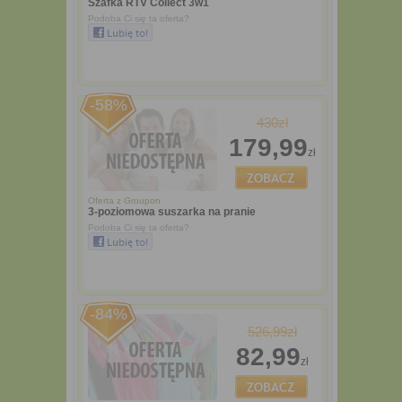
Szafka RTV Collect 3w1
Podoba Ci się ta oferta?
-58%
430zł
179,99
zł
Oferta z
Groupon
3-poziomowa suszarka na pranie
Podoba Ci się ta oferta?
-84%
526,99zł
82,99
zł