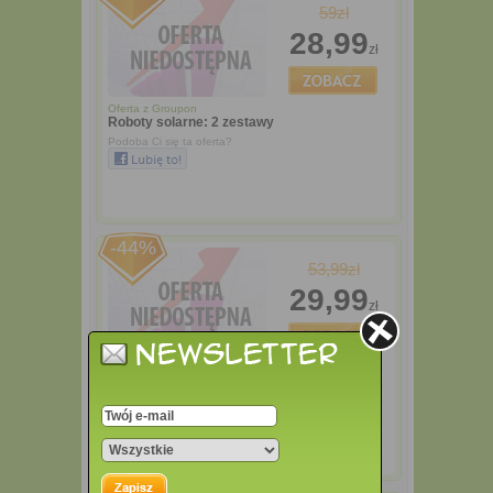
59zł
28,99
zł
Oferta z
Groupon
Roboty solarne: 2 zestawy
Podoba Ci się ta oferta?
-44%
53,99zł
29,99
zł
Oferta z
Groupon
Składana podstawka pod tablet
Podoba Ci się ta oferta?