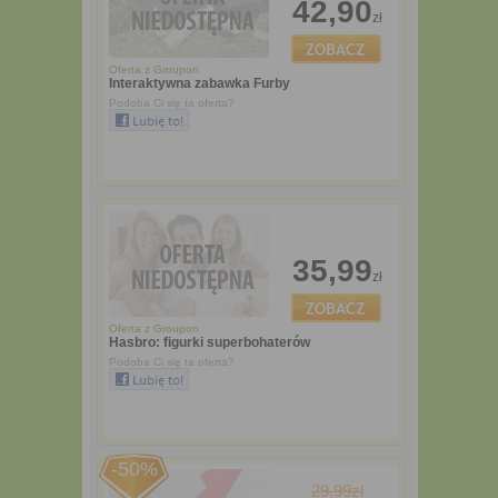
42,90
zł
Oferta z
Groupon
Interaktywna zabawka Furby
Podoba Ci się ta oferta?
35,99
zł
Oferta z
Groupon
Hasbro: figurki superbohaterów
Podoba Ci się ta oferta?
-50%
29,99zł