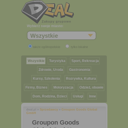
Zakupy grupowe
Wybierz swoje miasto:
Wszystkie
także ogólnopolskie
tylko lokalne
Wszystkie
Turystyka
Sport, Rekreacja
Zdrowie, Uroda
Gastronomia
Kursy, Szkolenia
Rozrywka, Kultura
Firmy, Biznes
Motoryzacja
Odzież, obuwie
Dom, Rodzina, Dzieci
Usługi
Inne
deal.pl »
Sprzedawcy
»
Groupon Goods Global
GmbH
Groupon Goods