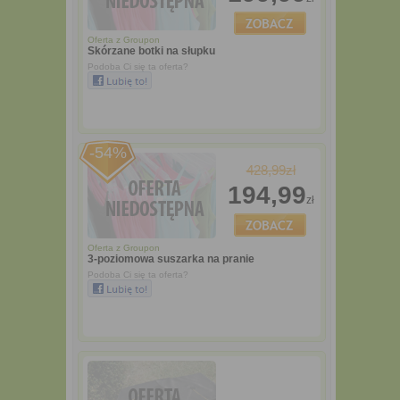
Oferta z
Groupon
Skórzane botki na słupku
Podoba Ci się ta oferta?
-54%
428,99zł
194,99
zł
Oferta z
Groupon
3-poziomowa suszarka na pranie
Podoba Ci się ta oferta?