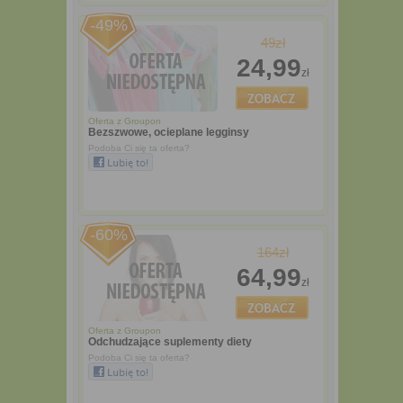
-49%
49zł
24,99
zł
Oferta z
Groupon
Bezszwowe, ocieplane legginsy
Podoba Ci się ta oferta?
-60%
164zł
64,99
zł
Oferta z
Groupon
Odchudzające suplementy diety
Podoba Ci się ta oferta?