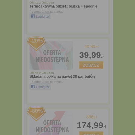
Oferta z
Groupon
Termoaktywna odzież: bluzka + spodnie
Podoba Ci się ta oferta?
-20%
49,99zł
39,99
zł
Oferta z
Groupon
Składana półka na nawet 30 par butów
Podoba Ci się ta oferta?
-80%
896zł
174,99
zł