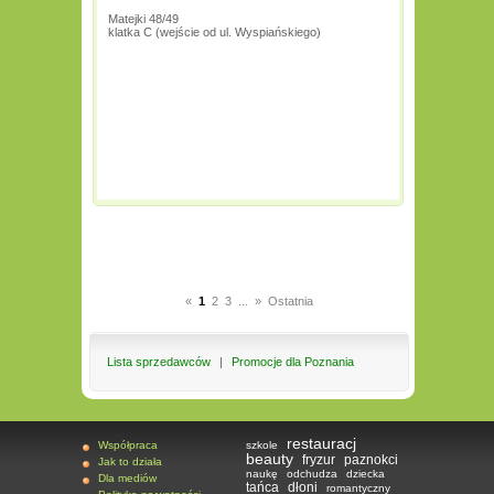
Matejki 48/49
klatka C (wejście od ul. Wyspiańskiego)
«
1
2
3
...
»
Ostatnia
Lista sprzedawców
|
Promocje dla Poznania
restauracj
Współpraca
szkole
beauty
fryzur
paznokci
Jak to działa
naukę
odchudza
dziecka
Dla mediów
tańca
dłoni
romantyczny