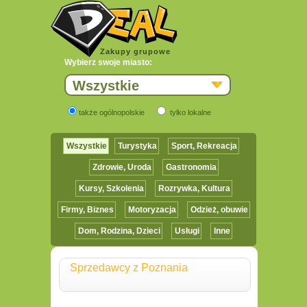
Zakupy grupowe
Wybierz swoje miasto:
Wszystkie
także ogólnopolskie
tylko lokalne
Wszystkie
Turystyka
Sport, Rekreacja
Zdrowie, Uroda
Gastronomia
Kursy, Szkolenia
Rozrywka, Kultura
Firmy, Biznes
Motoryzacja
Odzież, obuwie
Dom, Rodzina, Dzieci
Usługi
Inne
Sprzedawcy z Poznania