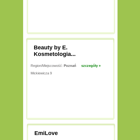
Beauty by E.
Kosmetologia...
Region/Miejscowość:
Poznań
szczegóły »
Mickiewicza 9
EmiLove