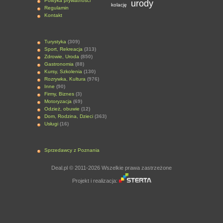
Polityka prywatności
urody
kolację
Regulamin
Kontakt
Turystyka
(309)
Sport, Rekreacja
(313)
Zdrowie, Uroda
(850)
Gastronomia
(88)
Kursy, Szkolenia
(130)
Rozrywka, Kultura
(976)
Inne
(90)
Firmy, Biznes
(3)
Motoryzacja
(69)
Odzież, obuwie
(12)
Dom, Rodzina, Dzieci
(363)
Usługi
(16)
Sprzedawcy z Poznania
Deal.pl © 2011-2026 Wszelkie prawa zastrzeżone
Projekt i realizacja: