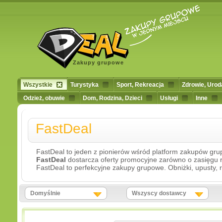
Zakupy grupowe
Wszystkie
Turystyka
Sport, Rekreacja
Zdrowie, Urod
Odzież, obuwie
Dom, Rodzina, Dzieci
Usługi
Inne
FastDeal
FastDeal to jeden z pionierów wśród platform zakupów grup
FastDeal
dostarcza oferty promocyjne zarówno o zasięgu r
FastDeal to perfekcyjne zakupy grupowe. Obniżki, upusty, r
Domyślnie
Wszyscy dostawcy