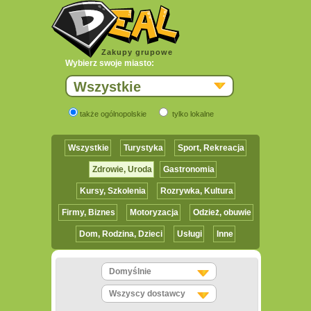
Zakupy grupowe
Wybierz swoje miasto:
Wszystkie
także ogólnopolskie
tylko lokalne
Wszystkie
Turystyka
Sport, Rekreacja
Zdrowie, Uroda
Gastronomia
Kursy, Szkolenia
Rozrywka, Kultura
Firmy, Biznes
Motoryzacja
Odzież, obuwie
Dom, Rodzina, Dzieci
Usługi
Inne
Domyślnie
Wszyscy dostawcy