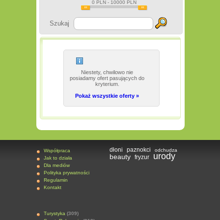
0
PLN -
10000
PLN
Szukaj
Niestety, chwilowo nie
posiadamy ofert pasujących do
kryterium.
Pokaż wszystkie oferty »
dłoni
paznokci
odchudza
Współpraca
urody
beauty
fryzur
Jak to działa
Dla mediów
Polityka prywatności
Regulamin
Kontakt
Turystyka
(309)