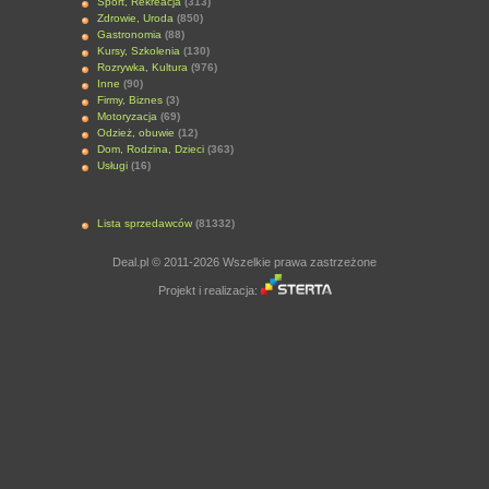
Sport, Rekreacja
(313)
Zdrowie, Uroda
(850)
Gastronomia
(88)
Kursy, Szkolenia
(130)
Rozrywka, Kultura
(976)
Inne
(90)
Firmy, Biznes
(3)
Motoryzacja
(69)
Odzież, obuwie
(12)
Dom, Rodzina, Dzieci
(363)
Usługi
(16)
Lista sprzedawców
(81332)
Deal.pl © 2011-2026 Wszelkie prawa zastrzeżone
Projekt i realizacja: