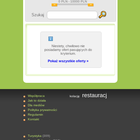
0
PLN -
10000
PLN
Szukaj
Niestety, chwilowo nie
posiadamy ofert pasujących do
kryterium.
Pokaż wszystkie oferty »
restauracj
Współpraca
kolację
Jak to działa
Dla mediów
Polityka prywatności
Regulamin
Kontakt
Turystyka
(309)