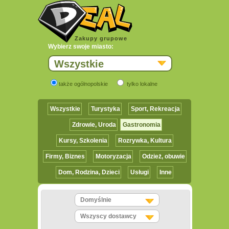
Zakupy grupowe
Wybierz swoje miasto:
Wszystkie
także ogólnopolskie
tylko lokalne
Wszystkie
Turystyka
Sport, Rekreacja
Zdrowie, Uroda
Gastronomia
Kursy, Szkolenia
Rozrywka, Kultura
Firmy, Biznes
Motoryzacja
Odzież, obuwie
Dom, Rodzina, Dzieci
Usługi
Inne
Domyślnie
Wszyscy dostawcy