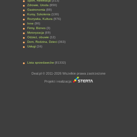
Sport, Rekreacja
(313)
Zdrowie, Uroda
(850)
Gastronomia
(88)
Kursy, Szkolenia
(130)
Rozrywka, Kultura
(976)
Inne
(90)
Firmy, Biznes
(3)
Motoryzacja
(69)
Odzież, obuwie
(12)
Dom, Rodzina, Dzieci
(363)
Usługi
(16)
Lista sprzedawców
(81332)
Deal.pl © 2011-2026 Wszelkie prawa zastrzeżone
Projekt i realizacja: