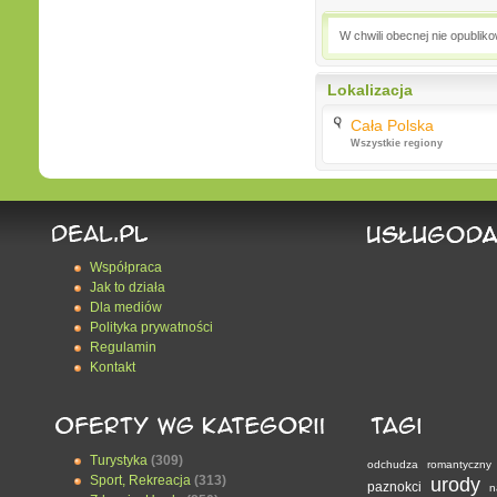
W chwili obecnej nie opublik
Lokalizacja
Cała Polska
Wszystkie regiony
Współpraca
Jak to działa
Dla mediów
Polityka prywatności
Regulamin
Kontakt
Turystyka
(309)
odchudza
romantyczny
Sport, Rekreacja
(313)
urody
paznokci
n