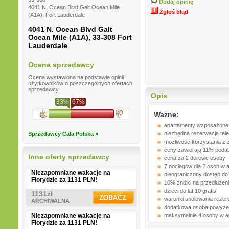
Dodaj opinię
4041 N. Ocean Blvd Galt Ocean Mile
Zgłoś błąd
(A1A), Fort Lauderdale
4041 N. Ocean Blvd Galt
Ocean Mile (A1A), 33-308 Fort
Lauderdale
Ocena sprzedawcy
Ocena wystawiona na podstawie opinii
użytkowników o poszczególnych ofertach
sprzedawcy.
Opis
33%
67%
Ważne:
apartamenty wzposażone 
niezbędna rezerwacja tel
Sprzedawcy Cała Polska »
możliwość korzystania z 
ceny zawierają 11% poda
Inne oferty sprzedawcy
cena za 2 dorosłe osoby
7 noclegów dla 2 osób w 
Niezapomniane wakacje na
nieograniczony dostęp do
Florydzie za 1131 PLN!
10% zniżki na przedłużeni
dzieci do lat 10 gratis
1131zł
warunki anulowania rezerw
ARCHIWALNA
dodatkowa osoba powyżej 1
Niezapomniane wakacje na
maksymalnie 4 osoby w a
Florydzie za 1131 PLN!