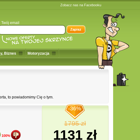
Zobacz nas na Facebooku
Twój email
y, Biznes
Motoryzacja
erta, to powiadomimy Cię o tym.
-36%
1795 zł
1131 zł
100%