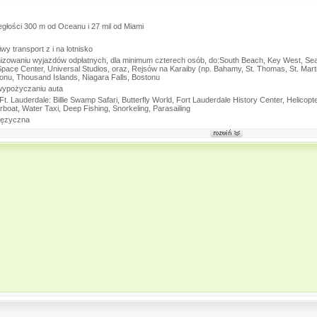
ległości 300 m od Oceanu i 27 mil od Miami
y transport z i na lotnisko
nizowaniu wyjazdów odpłatnych, dla minimum czterech osób, do:South Beach, Key West, Se
ace Center, Universal Studios, oraz, Rejsów na Karaiby (np. Bahamy, St. Thomas, St. Mart
u, Thousand Islands, Niagara Falls, Bostonu
wypożyczaniu auta
. Lauderdale: Billie Swamp Safari, Butterfly World, Fort Lauderdale History Center, Helic
boat, Water Taxi, Deep Fishing, Snorkeling, Parasailing
ojęzyczna