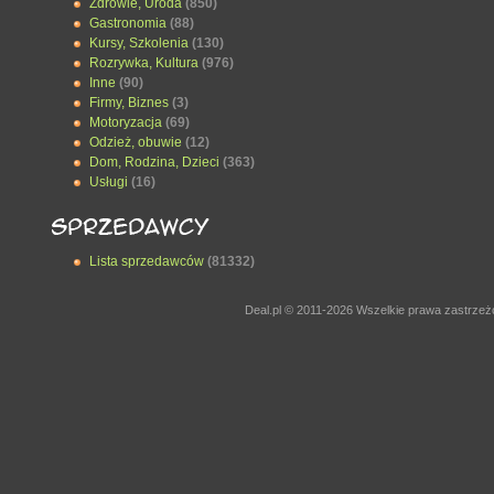
Zdrowie, Uroda
(850)
Gastronomia
(88)
Kursy, Szkolenia
(130)
Rozrywka, Kultura
(976)
Inne
(90)
Firmy, Biznes
(3)
Motoryzacja
(69)
Odzież, obuwie
(12)
Dom, Rodzina, Dzieci
(363)
Usługi
(16)
Lista sprzedawców
(81332)
Deal.pl © 2011-2026 Wszelkie prawa zastrze