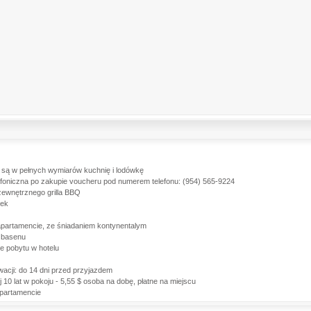
są w pełnych wymiarów kuchnię i lodówkę
efoniczna po zakupie voucheru pod numerem telefonu: (954) 565-9224
zewnętrznego grilla BBQ
tek
apartamencie, ze śniadaniem kontynentalym
 basenu
e pobytu w hotelu
acji: do 14 dni przed przyjazdem
0 lat w pokoju - 5,55 $ osoba na dobę, płatne na miejscu
partamencie