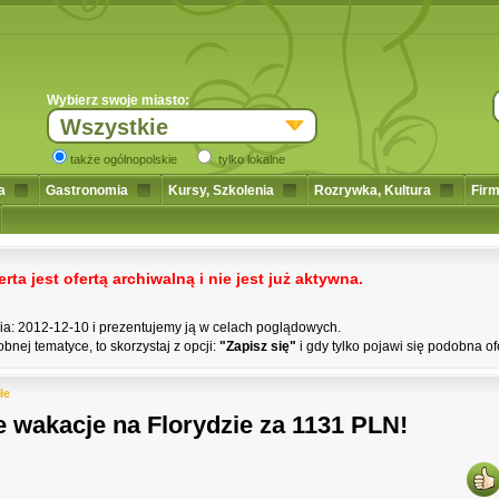
Wybierz swoje miasto:
Wszystkie
także ogólnopolskie
tylko lokalne
a
Gastronomia
Kursy, Szkolenia
Rozrywka, Kultura
Firm
a jest ofertą archiwalną i nie jest już aktywna.
nia: 2012-12-10 i prezentujemy ją w celach poglądowych.
bnej tematyce, to skorzystaj z opcji:
"Zapisz się"
i gdy tylko pojawi się podobna of
łe
 wakacje na Florydzie za 1131 PLN!