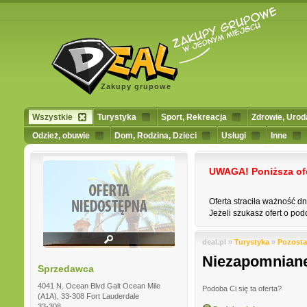
Zakupy grupowe
Wszystkie
Turystyka
Sport, Rekreacja
Zdrowie, Urod
Odzież, obuwie
Dom, Rodzina, Dzieci
Usługi
Inne
UWAGA! Poniższa ofert
Oferta straciła ważność d
Jeżeli szukasz ofert o podo
deal.pl »
Turystyka
»
Pozosta
Niezapomniane
Sprzedawca
4041 N. Ocean Blvd Galt Ocean Mile
Podoba Ci się ta oferta?
(A1A), 33-308 Fort Lauderdale
33-308