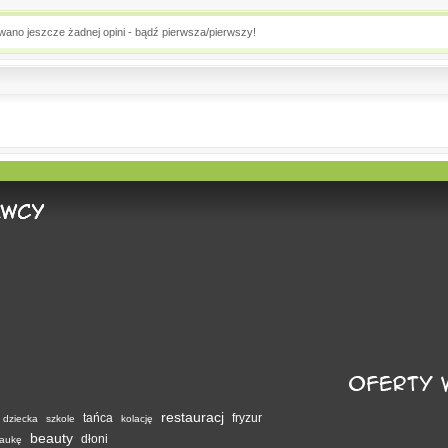
owano jeszcze żadnej opini - bądź pierwsza/pierwszy!
restauracj
tańca
fryzur
dziecka
szkole
kolację
beauty
dłoni
aukę