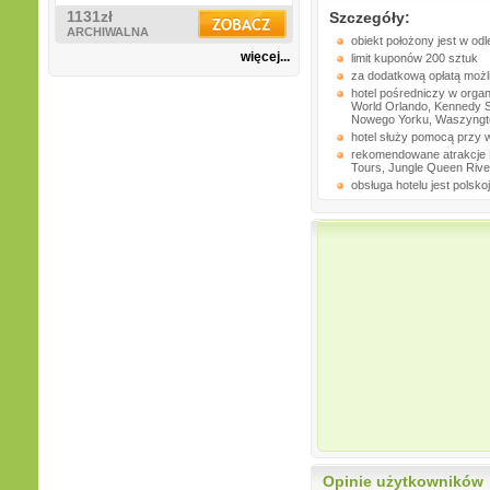
1131zł
Szczegóły:
ARCHIWALNA
obiekt położony jest w od
więcej...
limit kuponów 200 sztuk
za dodatkową opłatą możliw
hotel pośredniczy w orga
World Orlando, Kennedy Sp
Nowego Yorku, Waszyngton
hotel służy pomocą przy 
rekomendowane atrakcje Ft
Tours, Jungle Queen River
obsługa hotelu jest polsk
Opinie użytkowników