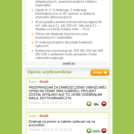
adaptacyjnych, aranżacji wnętrza i doboru
materiałów
Opcje nr 2 i 3 obejmują: 2 realizacje
fotorealistyczne w 3D i pomoc w doborze
artykułów dekoracyjnych
W przypadku powierzchni przekraczającej 50
m2 (dla opcji 2.) lub 100 m2 (dla opcji 3.) –
dopłata za każdy kolejny metr – 70 zł
Oferta nie obejmuje kosztorysu prac
budowlanych i materiałów
O realizacji projektu decyduje kolejność
zgłoszeń
Konieczna rezerwacja tel. 509 391 032 lub 509
391 036 z podaniem kodu grouponu i kodu
zabezpieczającego
Opinie użytkowników
Autor:
~Gość
PRZEPRASZAM ZA ZAMIESZCZENIE OBRAŹLIWEJ
OPINII NA TEMAT PANI GABRIELI. PROJEKT
ZOSTAŁ WYSŁANY ALE TO JA NIE ODEBRAŁAM
MAILA. EDYTA WINIARCZYK
Dodano: 2015-12-07 11:07:12
0%
Autor:
~Gość
Dziękuję za pomoc w salonie i polecam się na
przyszłość.
Dodano: 2014-02-12 18:41:55
100%