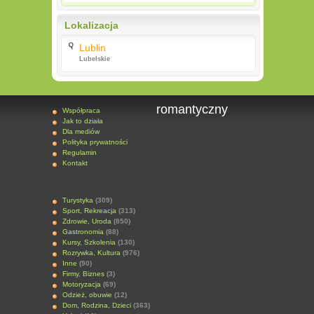
Lokalizacja
Lublin
Lubelskie
romantyczny
Współpraca
Jak to działa
Dla mediów
Polityka prywatności
Regulamin
Kontakt
Turystyka
(309)
Sport, Rekreacja
(313)
Zdrowie, Uroda
(850)
Gastronomia
(88)
Kursy, Szkolenia
(130)
Rozrywka, Kultura
(976)
Inne
(90)
Firmy, Biznes
(3)
Motoryzacja
(69)
Odzież, obuwie
(12)
Dom, Rodzina, Dzieci
(363)