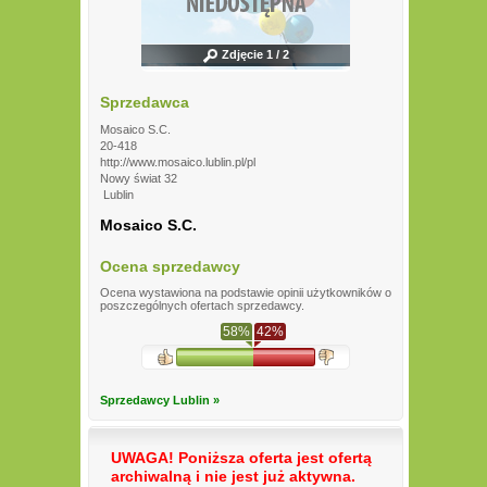
Zdjęcie 1 / 2
Sprzedawca
Mosaico S.C.
20-418
http://www.mosaico.lublin.pl/pl
Nowy świat 32
Lublin
Mosaico S.C.
Ocena sprzedawcy
Ocena wystawiona na podstawie opinii użytkowników o
poszczególnych ofertach sprzedawcy.
58%
42%
Sprzedawcy Lublin »
UWAGA! Poniższa oferta jest ofertą
archiwalną i nie jest już aktywna.