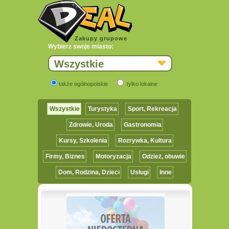
Zakupy grupowe
Wybierz swoje miasto:
Wszystkie
także ogólnopolskie
tylko lokalne
Wszystkie
Turystyka
Sport, Rekreacja
Zdrowie, Uroda
Gastronomia
Kursy, Szkolenia
Rozrywka, Kultura
Firmy, Biznes
Motoryzacja
Odzież, obuwie
Dom, Rodzina, Dzieci
Usługi
Inne