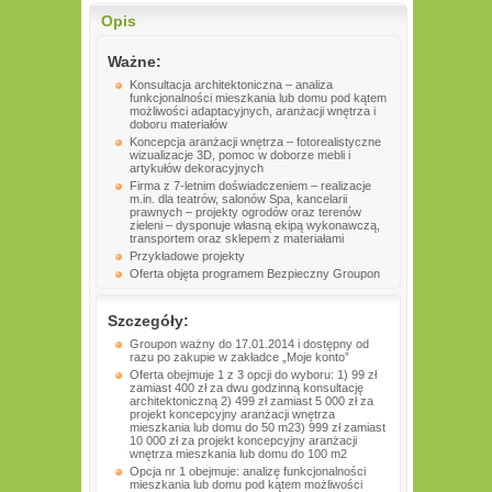
Opis
Ważne:
Konsultacja architektoniczna – analiza
funkcjonalności mieszkania lub domu pod kątem
możliwości adaptacyjnych, aranżacji wnętrza i
doboru materiałów
Koncepcja aranżacji wnętrza – fotorealistyczne
wizualizacje 3D, pomoc w doborze mebli i
artykułów dekoracyjnych
Firma z 7-letnim doświadczeniem – realizacje
m.in. dla teatrów, salonów Spa, kancelarii
prawnych – projekty ogrodów oraz terenów
zieleni – dysponuje własną ekipą wykonawczą,
transportem oraz sklepem z materiałami
Przykładowe projekty
Oferta objęta programem Bezpieczny Groupon
Szczegóły:
Groupon ważny do 17.01.2014 i dostępny od
razu po zakupie w zakładce „Moje konto”
Oferta obejmuje 1 z 3 opcji do wyboru: 1) 99 zł
zamiast 400 zł za dwu godzinną konsultację
architektoniczną 2) 499 zł zamiast 5 000 zł za
projekt koncepcyjny aranżacji wnętrza
mieszkania lub domu do 50 m23) 999 zł zamiast
10 000 zł za projekt koncepcyjny aranżacji
wnętrza mieszkania lub domu do 100 m2
Opcja nr 1 obejmuje: analizę funkcjonalności
mieszkania lub domu pod kątem możliwości