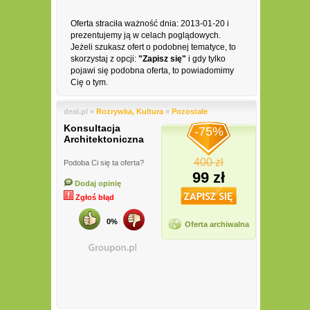
Oferta straciła ważność dnia: 2013-01-20 i
prezentujemy ją w celach poglądowych.
Jeżeli szukasz ofert o podobnej tematyce, to
skorzystaj z opcji:
"Zapisz się"
i gdy tylko
pojawi się podobna oferta, to powiadomimy
Cię o tym.
deal.pl »
Rozrywka, Kultura
»
Pozostałe
Konsultacja
-75%
Architektoniczna
400 zł
Podoba Ci się ta oferta?
99 zł
Dodaj opinię
Zgłoś błąd
0%
Oferta archiwalna