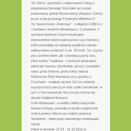
XII i XIII w. i pochodzi z miejscowości Vang w
południowej Norwegii. Kościółek ten został
podarowany gminie Bruckenberg (Karpacz Górny)
przez króla pruskiego Fryderyka Wilhelma IV.
Tor Saneczkowy „Kolorowa” - o długości 1060 m z
2 tunelami, wirażem ślimakowym, 3 uskokami, 2
oczkami wodnymi i innymi atrakcjami.
Dwuosobowe wózki wyposażone są w hamulce,
które pozwalają na regulację prędkości zjazdu -
maksymalna szybkość to ok. 30 km/h. Tor czynny
jest zarówno latem, jak i zimniejszą porą roku.
Park wodny Tropikana - z licznymi atrakcjami,
takimi jak baseny, zjeżdżalnie, jacuzzi, kompleks
saun, grota śnieżna, grota solna i więcej.
Karkonoski Park Narodowy przy granicy z
Czechami - znajduje się tam 112 km szlaków
turystycznych pieszych oraz szlaki narciarskie, w
tym 17 km nartostrad. Na szczyty można się
dostać kolejkami linowymi.
Dziki Wodospad - w pobliżu dolnej stacji kolei
linowej na Kopę, powstały w wyniku spiętrzenia
rzeki Łomnicy. Można go znaleźć powyżej
Studzienki - większego naturalnego wodospadu.
Opcje:
Pobyt w terminie: 27.04 - 31.10.2016 (z