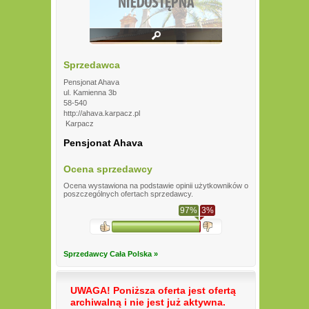
Sprzedawca
Pensjonat Ahava
ul. Kamienna 3b
58-540
http://ahava.karpacz.pl
Karpacz
Pensjonat Ahava
Ocena sprzedawcy
Ocena wystawiona na podstawie opinii użytkowników o
poszczególnych ofertach sprzedawcy.
97%
3%
Sprzedawcy Cała Polska »
UWAGA! Poniższa oferta jest ofertą
archiwalną i nie jest już aktywna.