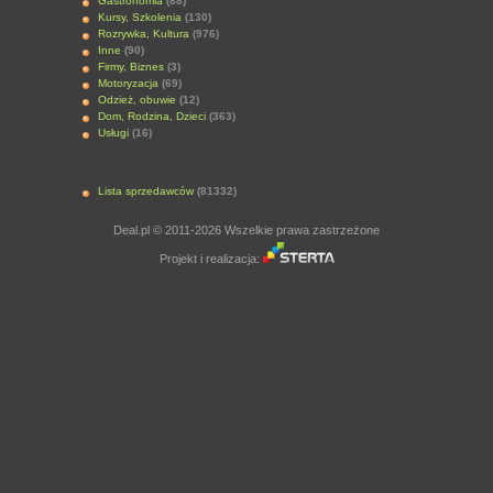
Gastronomia
(88)
Kursy, Szkolenia
(130)
Rozrywka, Kultura
(976)
Inne
(90)
Firmy, Biznes
(3)
Motoryzacja
(69)
Odzież, obuwie
(12)
Dom, Rodzina, Dzieci
(363)
Usługi
(16)
Lista sprzedawców
(81332)
Deal.pl © 2011-2026 Wszelkie prawa zastrzeżone
Projekt i realizacja: