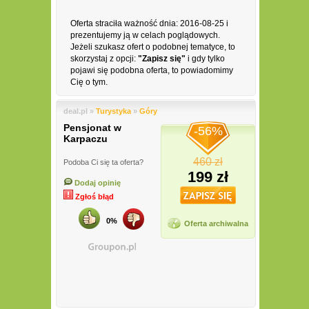
Oferta straciła ważność dnia: 2016-08-25 i
prezentujemy ją w celach poglądowych.
Jeżeli szukasz ofert o podobnej tematyce, to
skorzystaj z opcji:
"Zapisz się"
i gdy tylko
pojawi się podobna oferta, to powiadomimy
Cię o tym.
deal.pl »
Turystyka
»
Góry
Pensjonat w
-56%
Karpaczu
460 zł
Podoba Ci się ta oferta?
199 zł
Dodaj opinię
Zgłoś błąd
0%
Oferta archiwalna