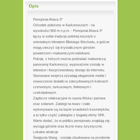
Opis
Pensjonat Ahava 3*
Ośrodek położony w Karkonoszach - na
wysokości 900 m n.p.m. - Pensjonat Ahava 3*
łączy w sobie tradycje polskiej turystyki z
orientalnym klimatem Bliskiego Wschodu, a goście
mogą cieszyć się krystalicznym górskim
powietrzem i malowniczymi widokami.
Pokoje, z których można podziwiać malowniczą
panoramę Karkonoszy, wyposażone zostały w
telewizor i bezprzewodowy dostęp do internetu.
Stonowane wnętrza ożywiają eleganckie meble i
nowoczesne dodatki w zdecydowanych kolorach:
czerwonym, turkusowym, fioletowym i
czekoladowym.
Zaplecze relaksacyjne to sauna fińska i parowa
oraz solarium. Zabiegi na twarz i ciało
wykonywane są na bazie izraelskich kosmetyków,
a to tylko część zabiegów z bogatej oferty SPA.
Warto dodać, że w pobliżu pensjonatu znajdują się:
wyciągi górskie oraz liczne trasy turystyczne.
Lokalne atrakcje
Świątynia Wang - została zbudowana na przełomie