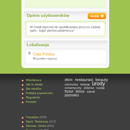
Opinie użytkowników
W chwili obecnej nie opublikowano jeszcze żadnej
opini - bądź pierwsza/pierwszy!
Lokalizacja
Cała Polska
Wszystkie regiony
restauracj
beauty
dłoni
Współpraca
urody
Jak to działa
odchudza
kolację
romantyczny
dziecka
naukę
Dla mediów
fryzur
tańca
szkole
Polityka prywatności
paznokci
Regulamin
Kontakt
Turystyka
(309)
Sport, Rekreacja
(313)
Zdrowie, Uroda
(850)