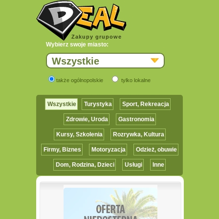
Zakupy grupowe
Wybierz swoje miasto:
Wszystkie
także ogólnopolskie
tylko lokalne
Wszystkie
Turystyka
Sport, Rekreacja
Zdrowie, Uroda
Gastronomia
Kursy, Szkolenia
Rozrywka, Kultura
Firmy, Biznes
Motoryzacja
Odzież, obuwie
Dom, Rodzina, Dzieci
Usługi
Inne