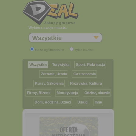
Zakupy grupowe
Wybierz swoje miasto:
Wszystkie
także ogólnopolskie
tylko lokalne
Wszystkie
Turystyka
Sport, Rekreacja
Zdrowie, Uroda
Gastronomia
Kursy, Szkolenia
Rozrywka, Kultura
Firmy, Biznes
Motoryzacja
Odzież, obuwie
Dom, Rodzina, Dzieci
Usługi
Inne