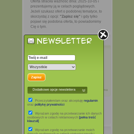
Oferta straciła ważność dnia: 2025-10-05 i
prezentujemy ją w celach poglądowych.
Jeżeli szukasz ofert o podobnej tematyce, to
skorzystaj z opcji:
"Zapisz się"
i gdy tylko
pojawi się podobna oferta, to powiadomimy
Cię o tym.
deal.pl »
Sport, Rekreacja
»
Tenis
piłeczki vivo
practice 6 szt
Podoba Ci się ta oferta?
12 zł
Dodaj opinię
Zgłoś błąd
0%
Dodatkowe opcje newslettera
Oferta archiwalna
Przeczytałem/am oraz akceptuję
regulamin
oraz
politykę prywatności
Wyrażam zgodę na przetwarzanie ich danych
osobowych w celach reklamowych
[pełna treść
klauzuli]
Wyrażam zgodę na przetwarzanie moich
Opis
danych osobowych w celach statystycznych i