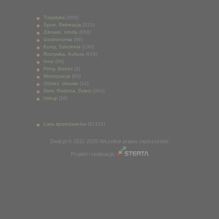
Turystyka
(309)
Sport, Rekreacja
(313)
Zdrowie, Uroda
(850)
Gastronomia
(88)
Kursy, Szkolenia
(130)
Rozrywka, Kultura
(976)
Inne
(90)
Firmy, Biznes
(3)
Motoryzacja
(69)
Odzież, obuwie
(12)
Dom, Rodzina, Dzieci
(363)
Usługi
(16)
Lista sprzedawców
(81332)
Deal.pl © 2011-2026 Wszelkie prawa zastrzeżone
Projekt i realizacja: