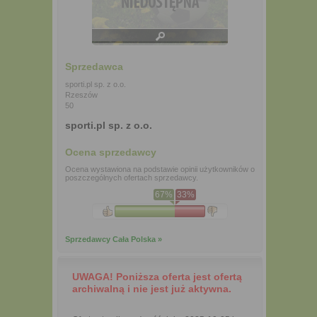
Sprzedawca
sporti.pl sp. z o.o.
Rzeszów
50
sporti.pl sp. z o.o.
Ocena sprzedawcy
Ocena wystawiona na podstawie opinii użytkowników o
poszczególnych ofertach sprzedawcy.
67%
33%
Sprzedawcy Cała Polska »
UWAGA! Poniższa oferta jest ofertą
archiwalną i nie jest już aktywna.