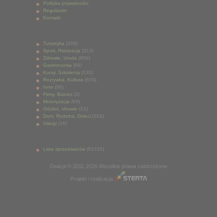
Polityka prywatności
Regulamin
Kontakt
Turystyka
(309)
Sport, Rekreacja
(313)
Zdrowie, Uroda
(850)
Gastronomia
(88)
Kursy, Szkolenia
(130)
Rozrywka, Kultura
(976)
Inne
(90)
Firmy, Biznes
(3)
Motoryzacja
(69)
Odzież, obuwie
(12)
Dom, Rodzina, Dzieci
(363)
Usługi
(16)
Lista sprzedawców
(81332)
Deal.pl © 2011-2026 Wszelkie prawa zastrzeżone
Projekt i realizacja: