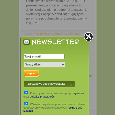
Oferta straciła ważność dnia: 2023-07-13 i
prezentujemy ją w celach poglądowych.
Jeżeli szukasz ofert o podobnej tematyce, to
skorzystaj z opcji:
"Zapisz się"
i gdy tylko
pojawi się podobna oferta, to powiadomimy
Cię o tym.
deal.pl »
Rozrywka, Kultura
»
Audio Video
swobodnie
-2%
Podoba Ci się ta oferta?
44,99 zł
Dodaj opinię
43,74 zł
Zgłoś błąd
0%
Oferta archiwalna
Dodatkowe opcje newslettera
Przeczytałem/am oraz akceptuję
regulamin
oraz
politykę prywatności
Wyrażam zgodę na przetwarzanie ich danych
osobowych w celach reklamowych
[pełna treść
klauzuli]
Opis