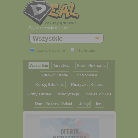
Zakupy grupowe
Wybierz swoje miasto:
Wszystkie
także ogólnopolskie
tylko lokalne
Wszystkie
Turystyka
Sport, Rekreacja
Zdrowie, Uroda
Gastronomia
Kursy, Szkolenia
Rozrywka, Kultura
Firmy, Biznes
Motoryzacja
Odzież, obuwie
Dom, Rodzina, Dzieci
Usługi
Inne