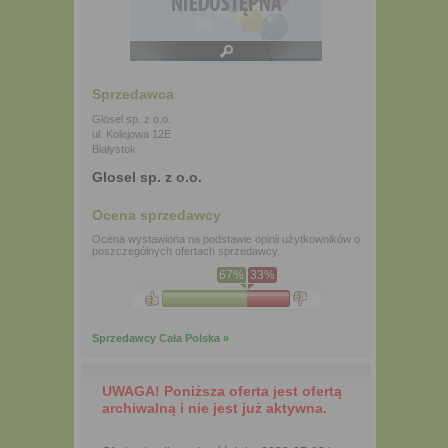
Sprzedawca
Glosel sp. z o.o.
ul. Kolejowa 12E
Białystok
Glosel sp. z o.o.
Ocena sprzedawcy
Ocena wystawiona na podstawie opinii użytkowników o
poszczególnych ofertach sprzedawcy.
67%
33%
Sprzedawcy Cała Polska »
UWAGA! Poniższa oferta jest ofertą
archiwalną i nie jest już aktywna.