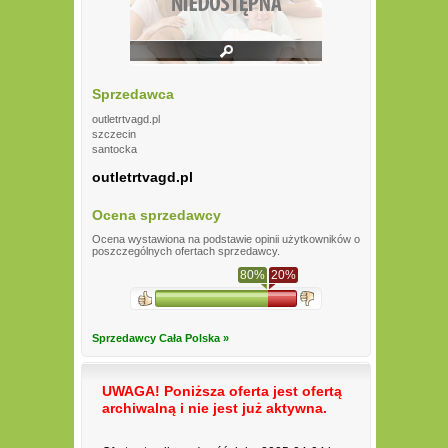
Sprzedawca
outletrtvagd.pl
szczecin
santocka
outletrtvagd.pl
Ocena sprzedawcy
Ocena wystawiona na podstawie opinii użytkowników o
poszczególnych ofertach sprzedawcy.
80%
20%
Sprzedawcy Cała Polska »
UWAGA! Poniższa oferta jest ofertą
archiwalną i nie jest już aktywna.