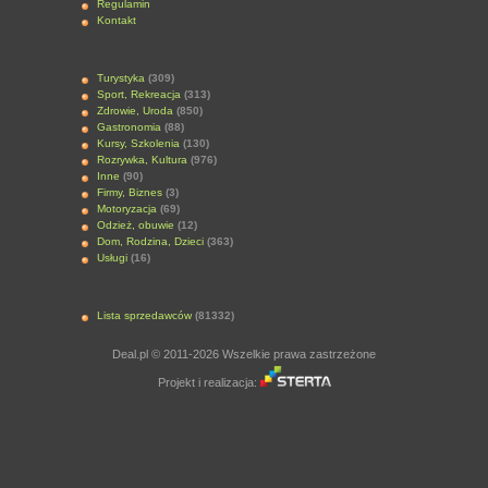
Regulamin
Kontakt
Turystyka
(309)
Sport, Rekreacja
(313)
Zdrowie, Uroda
(850)
Gastronomia
(88)
Kursy, Szkolenia
(130)
Rozrywka, Kultura
(976)
Inne
(90)
Firmy, Biznes
(3)
Motoryzacja
(69)
Odzież, obuwie
(12)
Dom, Rodzina, Dzieci
(363)
Usługi
(16)
Lista sprzedawców
(81332)
Deal.pl © 2011-2026 Wszelkie prawa zastrzeżone
Projekt i realizacja: