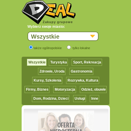
Zakupy grupowe
Wybierz swoje miasto:
Wszystkie
także ogólnopolskie
tylko lokalne
Wszystkie
Turystyka
Sport, Rekreacja
Zdrowie, Uroda
Gastronomia
Kursy, Szkolenia
Rozrywka, Kultura
Firmy, Biznes
Motoryzacja
Odzież, obuwie
Dom, Rodzina, Dzieci
Usługi
Inne