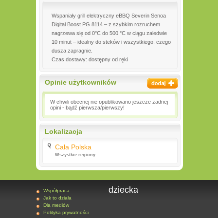
Wspaniały grill elektryczny eBBQ Severin Senoa
Digital Boost PG 8114 – z szybkim rozruchem
nagrzewa się od 0°C do 500 °C w ciągu zaledwie
10 minut – idealny do steków i wszystkiego, czego
dusza zapragnie.
Czas dostawy: dostępny od ręki
Opinie użytkowników
W chwili obecnej nie opublikowano jeszcze żadnej
opini - bądź pierwsza/pierwszy!
Lokalizacja
Cała Polska
Wszystkie regiony
dziecka
Współpraca
Jak to działa
Dla mediów
Polityka prywatności