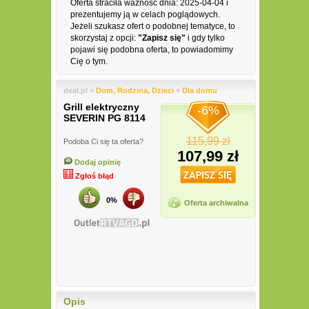
Oferta straciła ważność dnia: 2025-04-04 i
prezentujemy ją w celach poglądowych.
Jeżeli szukasz ofert o podobnej tematyce, to
skorzystaj z opcji:
"Zapisz się"
i gdy tylko
pojawi się podobna oferta, to powiadomimy
Cię o tym.
deal.pl »
Dom, Rodzina, Dzieci
»
Dla domu
Grill elektryczny
-6%
SEVERIN PG 8114
115,99 zł
Podoba Ci się ta oferta?
107,99 zł
Dodaj opinię
Zgłoś błąd
0%
Oferta archiwalna
Opis