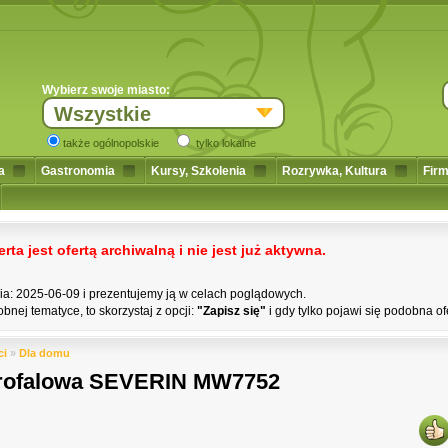
Wybierz swoje miasto:
Wszystkie
także ogólnopolskie
tylko lokalne
a
Gastronomia
Kursy, Szkolenia
Rozrywka, Kultura
Firm
a jest ofertą archiwalną i nie jest już aktywna.
nia: 2025-06-09 i prezentujemy ją w celach poglądowych.
bnej tematyce, to skorzystaj z opcji:
"Zapisz się"
i gdy tylko pojawi się podobna of
ci
»
Dla domu
rofalowa SEVERIN MW7752