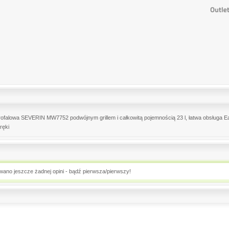
ofalowa SEVERIN MW7752 podwójnym grillem i całkowitą pojemnością 23 l, łatwa obsługa Ea
ręki
owano jeszcze żadnej opini - bądź pierwsza/pierwszy!