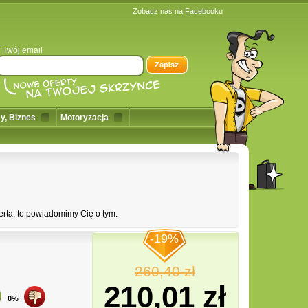
Zobacz nas na Facebooku
Twój email
y, Biznes
Motoryzacja
erta, to powiadomimy Cię o tym.
-19%
260,40 zł
210,01 zł
0%