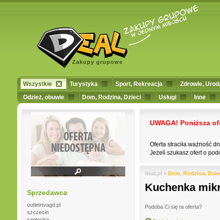
Zakupy grupowe
Wszystkie
Turystyka
Sport, Rekreacja
Zdrowie, Urod
Odzież, obuwie
Dom, Rodzina, Dzieci
Usługi
Inne
UWAGA! Poniższa ofert
Oferta straciła ważność d
Jeżeli szukasz ofert o podo
deal.pl »
Dom, Rodzina, Dzie
Kuchenka mik
Sprzedawca
outletrtvagd.pl
Podoba Ci się ta oferta?
szczecin
santocka