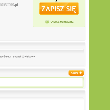
Oferta archiwalna
sySelect i sygnał dźwiękowy.