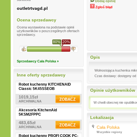
Dodaj opinię
Zgłoś błąd
outletrtvagd.pl
Ocena sprzedawcy
Ocena wystawiona na podstawie opinii
użytkowników o poszczególnych ofertach
sprzedawcy.
80%
20%
Opis
Sprzedawcy Cała Polska »
Wolnostojąca kuchenka mikr
Inne oferty sprzedawcy
Czas dostawy: dostępny od 
Robot kuchenny KITCHENAID
Classic 5K45SSEOB
Opinie użytkowników
1019,15zł
ARCHIWALNA
W chwili obecnej nie opublik
Akcesoria KitchenAid
5KSM2FPPC
Lokalizacja
483,65zł
Cała Polska
ARCHIWALNA
Wszystkie regiony
Robot kuchenny PROFI COOK PC-