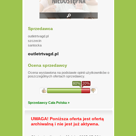
Sprzedawca
outletrtvagd.pl
szczecin
santocka
outletrtvagd.pl
Ocena sprzedawcy
Ocena wystawiona na podstawie opinii użytkowników o
poszczególnych ofertach sprzedawcy.
80%
20%
Sprzedawcy Cała Polska »
UWAGA! Poniższa oferta jest ofertą
archiwalną i nie jest już aktywna.