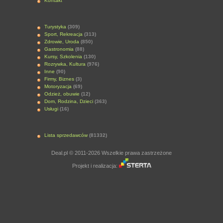
Kontakt
Turystyka
(309)
Sport, Rekreacja
(313)
Zdrowie, Uroda
(850)
Gastronomia
(88)
Kursy, Szkolenia
(130)
Rozrywka, Kultura
(976)
Inne
(90)
Firmy, Biznes
(3)
Motoryzacja
(69)
Odzież, obuwie
(12)
Dom, Rodzina, Dzieci
(363)
Usługi
(16)
Lista sprzedawców
(81332)
Deal.pl © 2011-2026 Wszelkie prawa zastrzeżone
Projekt i realizacja: