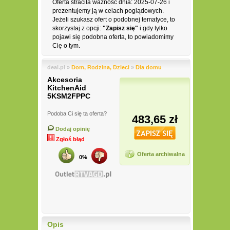
Oferta straciła ważność dnia: 2025-07-26 i
prezentujemy ją w celach poglądowych.
Jeżeli szukasz ofert o podobnej tematyce, to
skorzystaj z opcji:
"Zapisz się"
i gdy tylko
pojawi się podobna oferta, to powiadomimy
Cię o tym.
deal.pl »
Dom, Rodzina, Dzieci
»
Dla domu
Akcesoria
KitchenAid
5KSM2FPPC
Podoba Ci się ta oferta?
483,65 zł
Dodaj opinię
Zgłoś błąd
Oferta archiwalna
0%
Opis