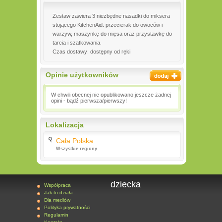
Zestaw zawiera 3 niezbędne nasadki do miksera
stojącego KitchenAid: przecierak do owoców i
warzyw, maszynkę do mięsa oraz przystawkę do
tarcia i szatkowania.
Czas dostawy: dostępny od ręki
Opinie użytkowników
W chwili obecnej nie opublikowano jeszcze żadnej
opini - bądź pierwsza/pierwszy!
Lokalizacja
Cała Polska
Wszystkie regiony
dziecka
Współpraca
Jak to działa
Dla mediów
Polityka prywatności
Regulamin