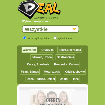
Zakupy grupowe
Wybierz swoje miasto:
Wszystkie
także ogólnopolskie
tylko lokalne
Wszystkie
Turystyka
Sport, Rekreacja
Zdrowie, Uroda
Gastronomia
Kursy, Szkolenia
Rozrywka, Kultura
Firmy, Biznes
Motoryzacja
Odzież, obuwie
Dom, Rodzina, Dzieci
Usługi
Inne