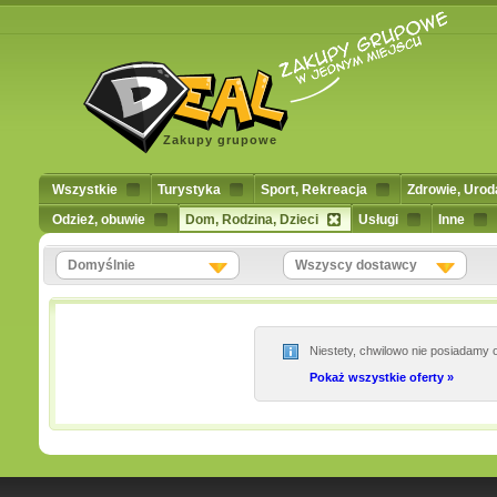
Zakupy grupowe
Wszystkie
Turystyka
Sport, Rekreacja
Zdrowie, Urod
Odzież, obuwie
Dom, Rodzina, Dzieci
Usługi
Inne
Domyślnie
Wszyscy dostawcy
Niestety, chwilowo nie posiadamy o
Pokaż wszystkie oferty »