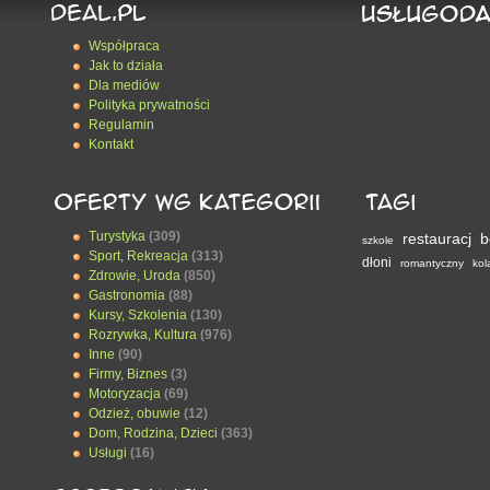
Współpraca
Jak to działa
Dla mediów
Polityka prywatności
Regulamin
Kontakt
Turystyka
(309)
restauracj
b
szkole
Sport, Rekreacja
(313)
dłoni
romantyczny
kol
Zdrowie, Uroda
(850)
Gastronomia
(88)
Kursy, Szkolenia
(130)
Rozrywka, Kultura
(976)
Inne
(90)
Firmy, Biznes
(3)
Motoryzacja
(69)
Odzież, obuwie
(12)
Dom, Rodzina, Dzieci
(363)
Usługi
(16)