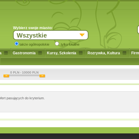
Wybierz swoje miasto:
Wszystkie
także ogólnopolskie
tylko lokalne
a
Gastronomia
Kursy, Szkolenia
Rozrywka, Kultura
Firm
0
PLN -
10000
PLN
fert pasujących do kryterium.