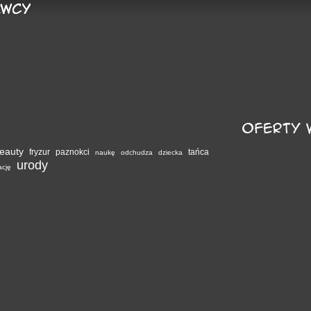
eauty
fryzur
paznokci
tańca
naukę
odchudza
dziecka
urody
ację