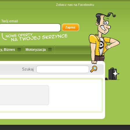
Zobacz nas na Facebooku
Twój email
y, Biznes
Motoryzacja
Szukaj