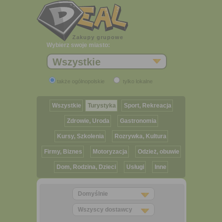
Zakupy grupowe
Wybierz swoje miasto:
Wszystkie
także ogólnopolskie
tylko lokalne
Wszystkie
Turystyka
Sport, Rekreacja
Zdrowie, Uroda
Gastronomia
Kursy, Szkolenia
Rozrywka, Kultura
Firmy, Biznes
Motoryzacja
Odzież, obuwie
Dom, Rodzina, Dzieci
Usługi
Inne
Domyślnie
Wszyscy dostawcy