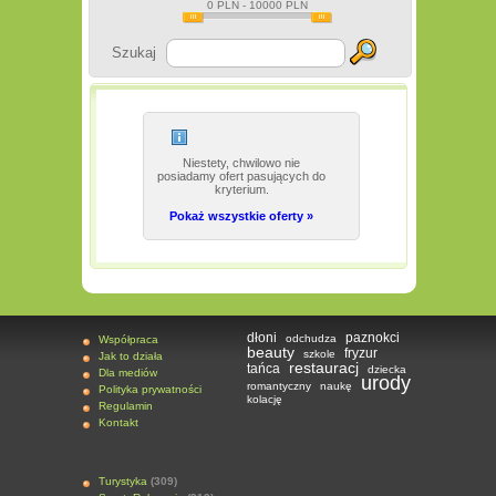
0
PLN -
10000
PLN
Szukaj
Niestety, chwilowo nie
posiadamy ofert pasujących do
kryterium.
Pokaż wszystkie oferty »
dłoni
paznokci
odchudza
Współpraca
beauty
fryzur
szkole
Jak to działa
restauracj
tańca
dziecka
Dla mediów
urody
romantyczny
naukę
Polityka prywatności
kolację
Regulamin
Kontakt
Turystyka
(309)