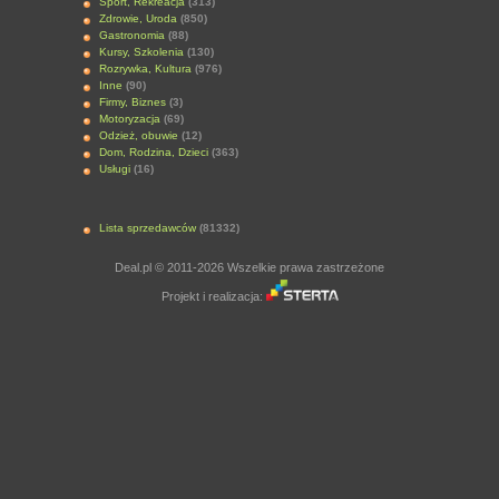
Sport, Rekreacja
(313)
Zdrowie, Uroda
(850)
Gastronomia
(88)
Kursy, Szkolenia
(130)
Rozrywka, Kultura
(976)
Inne
(90)
Firmy, Biznes
(3)
Motoryzacja
(69)
Odzież, obuwie
(12)
Dom, Rodzina, Dzieci
(363)
Usługi
(16)
Lista sprzedawców
(81332)
Deal.pl © 2011-2026 Wszelkie prawa zastrzeżone
Projekt i realizacja: