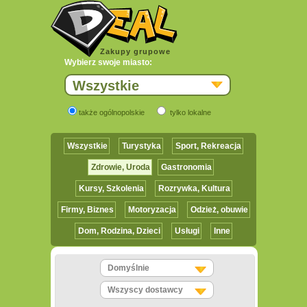
Zakupy grupowe
Wybierz swoje miasto:
Wszystkie
także ogólnopolskie
tylko lokalne
Wszystkie
Turystyka
Sport, Rekreacja
Zdrowie, Uroda
Gastronomia
Kursy, Szkolenia
Rozrywka, Kultura
Firmy, Biznes
Motoryzacja
Odzież, obuwie
Dom, Rodzina, Dzieci
Usługi
Inne
Domyślnie
Wszyscy dostawcy