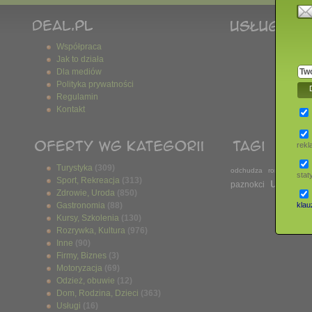
Współpraca
Jak to działa
Dla mediów
Polityka prywatności
Regulamin
Kontakt
rek
Turystyka
(309)
odchudza
romantyczny
stat
Sport, Rekreacja
(313)
urody
paznokci
n
Zdrowie, Uroda
(850)
Gastronomia
(88)
klauz
Kursy, Szkolenia
(130)
Rozrywka, Kultura
(976)
Inne
(90)
Firmy, Biznes
(3)
Motoryzacja
(69)
Odzież, obuwie
(12)
Dom, Rodzina, Dzieci
(363)
Usługi
(16)