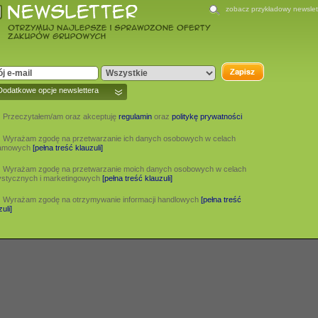
zobacz przykładowy newslet
Dodatkowe opcje newslettera
Przeczytałem/am oraz akceptuję
regulamin
oraz
politykę prywatności
Wyrażam zgodę na przetwarzanie ich danych osobowych w celach
lamowych
[pełna treść klauzuli]
Wyrażam zgodę na przetwarzanie moich danych osobowych w celach
restauracj
tańca
fryzur
dziecka
szkole
kolację
ystycznych i marketingowych
[pełna treść klauzuli]
beauty
dłoni
aukę
Wyrażam zgodę na otrzymywanie informacji handlowych
[pełna treść
uli]