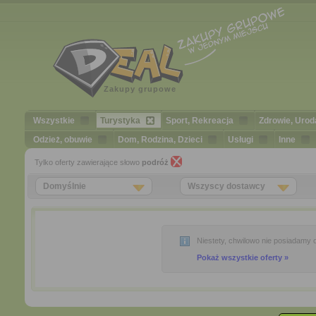
Zakupy grupowe
Wszystkie
Turystyka
Sport, Rekreacja
Zdrowie, Urod
Odzież, obuwie
Dom, Rodzina, Dzieci
Usługi
Inne
Tylko oferty zawierające słowo
podróż
Domyślnie
Wszyscy dostawcy
Niestety, chwilowo nie posiadamy o
Pokaż wszystkie oferty »