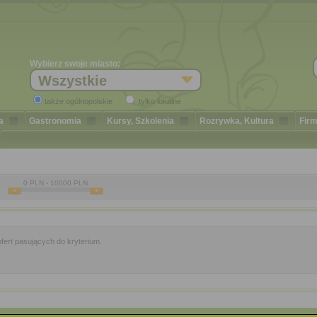
Wybierz swoje miasto:
Wszystkie
także ogólnopolskie
tylko lokalne
a
Gastronomia
Kursy, Szkolenia
Rozrywka, Kultura
Firm
0
PLN -
10000
PLN
fert pasujących do kryterium.