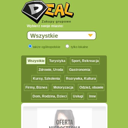
Zakupy grupowe
Wybierz swoje miasto:
Wszystkie
także ogólnopolskie
tylko lokalne
Wszystkie
Turystyka
Sport, Rekreacja
Zdrowie, Uroda
Gastronomia
Kursy, Szkolenia
Rozrywka, Kultura
Firmy, Biznes
Motoryzacja
Odzież, obuwie
Dom, Rodzina, Dzieci
Usługi
Inne