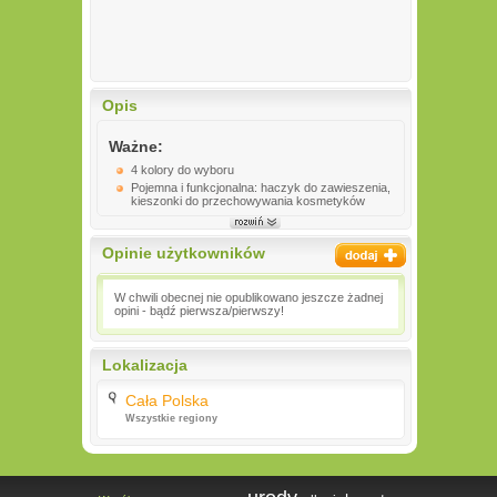
Opis
Ważne:
4 kolory do wyboru
Pojemna i funkcjonalna: haczyk do zawieszenia,
kieszonki do przechowywania kosmetyków
Opinie użytkowników
W chwili obecnej nie opublikowano jeszcze żadnej
opini - bądź pierwsza/pierwszy!
Lokalizacja
Cała Polska
Wszystkie regiony