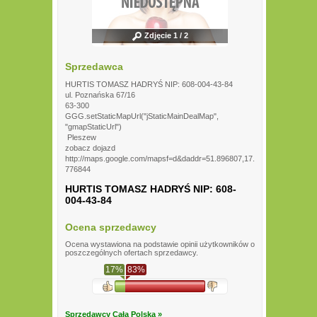
Zdjęcie 1 / 2
Sprzedawca
HURTIS TOMASZ HADRYŚ NIP: 608-004-43-84
ul. Poznańska 67/16
63-300
GGG.setStaticMapUrl("jStaticMainDealMap",
"gmapStaticUrl")
Pleszew
zobacz dojazd
http://maps.google.com/mapsf=d&daddr=51.896807,17.
776844
HURTIS TOMASZ HADRYŚ NIP: 608-
004-43-84
Ocena sprzedawcy
Ocena wystawiona na podstawie opinii użytkowników o
poszczególnych ofertach sprzedawcy.
17%
83%
Sprzedawcy Cała Polska »