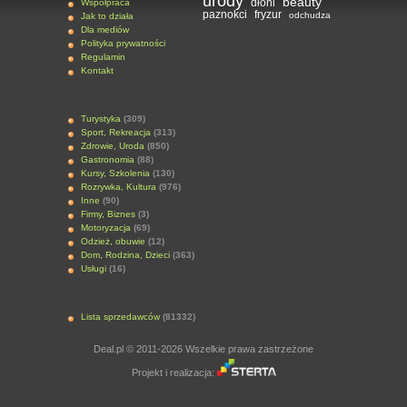
urody
beauty
dłoni
Współpraca
paznokci
fryzur
odchudza
Jak to działa
Dla mediów
Polityka prywatności
Regulamin
Kontakt
Turystyka
(309)
Sport, Rekreacja
(313)
Zdrowie, Uroda
(850)
Gastronomia
(88)
Kursy, Szkolenia
(130)
Rozrywka, Kultura
(976)
Inne
(90)
Firmy, Biznes
(3)
Motoryzacja
(69)
Odzież, obuwie
(12)
Dom, Rodzina, Dzieci
(363)
Usługi
(16)
Lista sprzedawców
(81332)
Deal.pl © 2011-2026 Wszelkie prawa zastrzeżone
Projekt i realizacja: