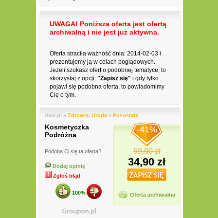
UWAGA! Poniższa oferta jest ofertą
archiwalną i nie jest już aktywna.
Oferta straciła ważność dnia: 2014-02-03 i
prezentujemy ją w celach poglądowych.
Jeżeli szukasz ofert o podobnej tematyce, to
skorzystaj z opcji:
"Zapisz się"
i gdy tylko
pojawi się podobna oferta, to powiadomimy
Cię o tym.
deal.pl »
Zdrowie, Uroda
»
Pozostałe
Kosmetyczka
-41%
Podróżna
59,90 zł
Podoba Ci się ta oferta?
34,90 zł
Dodaj opinię
Zgłoś błąd
100%
Oferta archiwalna