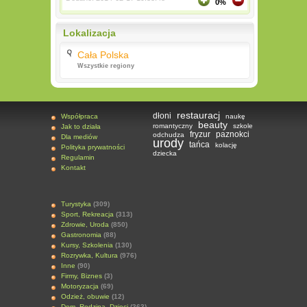
0%
Lokalizacja
Cała Polska
Wszystkie regiony
restauracj
dłoni
Współpraca
naukę
beauty
romantyczny
szkole
Jak to działa
fryzur
paznokci
odchudza
Dla mediów
urody
tańca
kolację
Polityka prywatności
dziecka
Regulamin
Kontakt
Turystyka
(309)
Sport, Rekreacja
(313)
Zdrowie, Uroda
(850)
Gastronomia
(88)
Kursy, Szkolenia
(130)
Rozrywka, Kultura
(976)
Inne
(90)
Firmy, Biznes
(3)
Motoryzacja
(69)
Odzież, obuwie
(12)
Dom, Rodzina, Dzieci
(363)