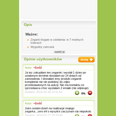
Opis
Ważne:
Zegarki bogate w zdobienia: w 7 modnych
kolorach
Wygodny zatrzask
Opinie użytkowników
Autor:
~Gość
Ja tez zakupilam ten zegarek i wyslali 1 dzien po
ustalonym terminie dostalam po 14 dniach od
zamowienia. I dostałam inny produkt zegarek
kompletnie nie nie podobny do zdjec
przedstawionych na aukcji. Nie ma kontaktu ze
sprzedawca choc wyslalam 2 emaile (nie odpisuje).
Dodano: 2014-02-28 13:11:54
0%
Autor:
~Gość
Jutro ostatni dzień na realizacje mojego
zegarka...zero inf o wysyłce zaczynam się niepokoic
Dodano: 2014-02-17 19:33:48