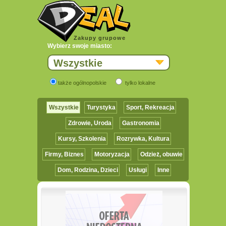
Zakupy grupowe
Wybierz swoje miasto:
Wszystkie
także ogólnopolskie
tylko lokalne
Wszystkie
Turystyka
Sport, Rekreacja
Zdrowie, Uroda
Gastronomia
Kursy, Szkolenia
Rozrywka, Kultura
Firmy, Biznes
Motoryzacja
Odzież, obuwie
Dom, Rodzina, Dzieci
Usługi
Inne