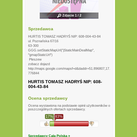
Zdjęcie 1 / 2
Sprzedawca
HURTIS TOMASZ HADRYŚ NIP: 608-004-43-84
ul. Poznańska 67/16
63-300
GGG.setStaticMapUrl("jStaticMainDealMap",
"gmapStaticUrl")
Pleszew
zobacz dojazd
http://maps.google.com/mapsf=d&daddr=51.896807,17.
776844
HURTIS TOMASZ HADRYŚ NIP: 608-
004-43-84
Ocena sprzedawcy
Ocena wystawiona na podstawie opinii użytkowników o
poszczególnych ofertach sprzedawcy.
17%
83%
Sprzedawcy Cała Polska »