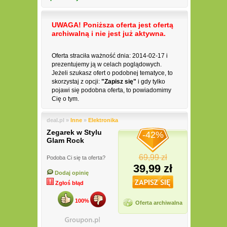
UWAGA! Poniższa oferta jest ofertą
archiwalną i nie jest już aktywna.
Oferta straciła ważność dnia: 2014-02-17 i
prezentujemy ją w celach poglądowych.
Jeżeli szukasz ofert o podobnej tematyce, to
skorzystaj z opcji:
"Zapisz się"
i gdy tylko
pojawi się podobna oferta, to powiadomimy
Cię o tym.
deal.pl »
Inne
»
Elektronika
Zegarek w Stylu
-42%
Glam Rock
69,99 zł
Podoba Ci się ta oferta?
39,99 zł
Dodaj opinię
Zgłoś błąd
100%
Oferta archiwalna