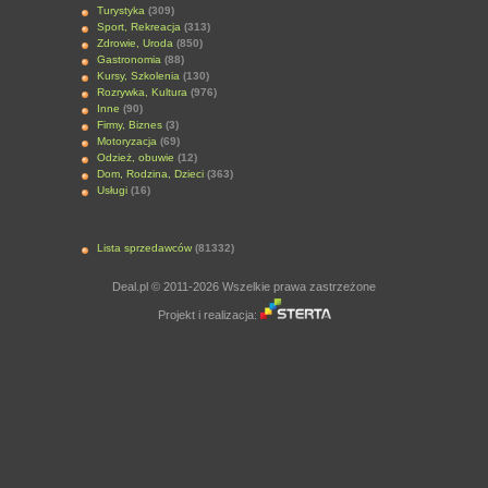
Turystyka
(309)
Sport, Rekreacja
(313)
Zdrowie, Uroda
(850)
Gastronomia
(88)
Kursy, Szkolenia
(130)
Rozrywka, Kultura
(976)
Inne
(90)
Firmy, Biznes
(3)
Motoryzacja
(69)
Odzież, obuwie
(12)
Dom, Rodzina, Dzieci
(363)
Usługi
(16)
Lista sprzedawców
(81332)
Deal.pl © 2011-2026 Wszelkie prawa zastrzeżone
Projekt i realizacja: