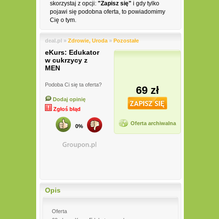
skorzystaj z opcji:
"Zapisz się"
i gdy tylko
pojawi się podobna oferta, to powiadomimy
Cię o tym.
deal.pl »
Zdrowie, Uroda
»
Pozostałe
eKurs: Edukator
w cukrzycy z
MEN
Podoba Ci się ta oferta?
69 zł
Dodaj opinię
Zgłoś błąd
Oferta archiwalna
0%
Opis
Oferta