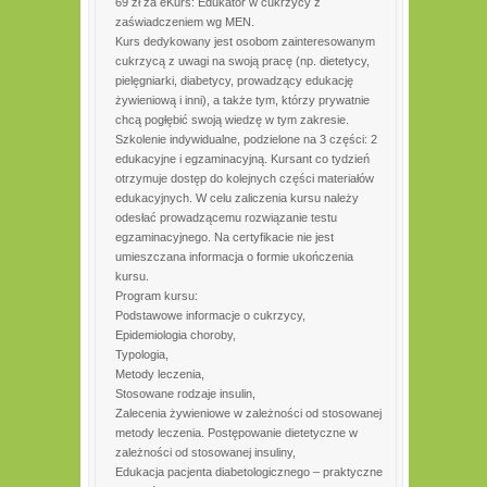
69 zł za eKurs: Edukator w cukrzycy z
zaświadczeniem wg MEN.
Kurs dedykowany jest osobom zainteresowanym
cukrzycą z uwagi na swoją pracę (np. dietetycy,
pielęgniarki, diabetycy, prowadzący edukację
żywieniową i inni), a także tym, którzy prywatnie
chcą pogłębić swoją wiedzę w tym zakresie.
Szkolenie indywidualne, podzielone na 3 części: 2
edukacyjne i egzaminacyjną. Kursant co tydzień
otrzymuje dostęp do kolejnych części materiałów
edukacyjnych. W celu zaliczenia kursu należy
odesłać prowadzącemu rozwiązanie testu
egzaminacyjnego. Na certyfikacie nie jest
umieszczana informacja o formie ukończenia
kursu.
Program kursu:
Podstawowe informacje o cukrzycy,
Epidemiologia choroby,
Typologia,
Metody leczenia,
Stosowane rodzaje insulin,
Zalecenia żywieniowe w zależności od stosowanej
metody leczenia. Postępowanie dietetyczne w
zależności od stosowanej insuliny,
Edukacja pacjenta diabetologicznego – praktyczne