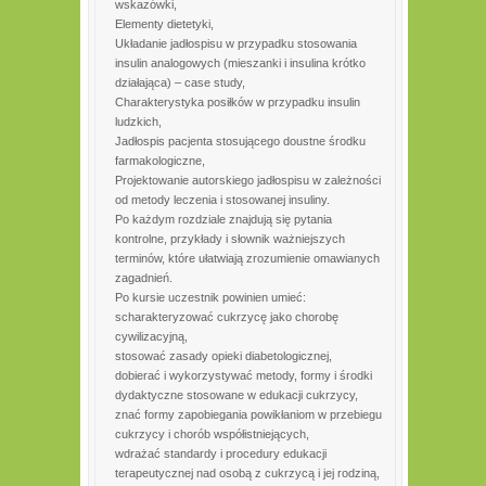
wskazówki,
Elementy dietetyki,
Układanie jadłospisu w przypadku stosowania
insulin analogowych (mieszanki i insulina krótko
działająca) – case study,
Charakterystyka posiłków w przypadku insulin
ludzkich,
Jadłospis pacjenta stosującego doustne środku
farmakologiczne,
Projektowanie autorskiego jadłospisu w zależności
od metody leczenia i stosowanej insuliny.
Po każdym rozdziale znajdują się pytania
kontrolne, przykłady i słownik ważniejszych
terminów, które ułatwiają zrozumienie omawianych
zagadnień.
Po kursie uczestnik powinien umieć:
scharakteryzować cukrzycę jako chorobę
cywilizacyjną,
stosować zasady opieki diabetologicznej,
dobierać i wykorzystywać metody, formy i środki
dydaktyczne stosowane w edukacji cukrzycy,
znać formy zapobiegania powikłaniom w przebiegu
cukrzycy i chorób współistniejących,
wdrażać standardy i procedury edukacji
terapeutycznej nad osobą z cukrzycą i jej rodziną,