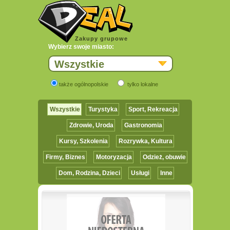
Zakupy grupowe
Wybierz swoje miasto:
Wszystkie
także ogólnopolskie
tylko lokalne
Wszystkie
Turystyka
Sport, Rekreacja
Zdrowie, Uroda
Gastronomia
Kursy, Szkolenia
Rozrywka, Kultura
Firmy, Biznes
Motoryzacja
Odzież, obuwie
Dom, Rodzina, Dzieci
Usługi
Inne