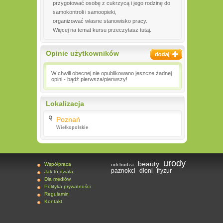
przygotować osobę z cukrzycą i jego rodzinę do
samokontroli i samoopieki,
organizować własne stanowisko pracy.
Więcej na temat kursu przeczytasz tutaj.
Opinie użytkowników
W chwili obecnej nie opublikowano jeszcze żadnej
opini - bądź pierwsza/pierwszy!
Lokalizacja
Poznań
Wielkopolskie
urody
beauty
Współpraca
odchudza
paznokci
dłoni
fryzur
Jak to działa
Dla mediów
Polityka prywatności
Regulamin
Kontakt