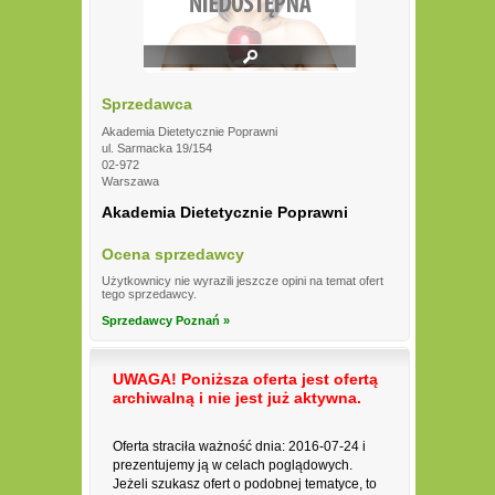
Sprzedawca
Akademia Dietetycznie Poprawni
ul. Sarmacka 19/154
02-972
Warszawa
Akademia Dietetycznie Poprawni
Ocena sprzedawcy
Użytkownicy nie wyrazili jeszcze opini na temat ofert
tego sprzedawcy.
Sprzedawcy Poznań »
UWAGA! Poniższa oferta jest ofertą
archiwalną i nie jest już aktywna.
Oferta straciła ważność dnia: 2016-07-24 i
prezentujemy ją w celach poglądowych.
Jeżeli szukasz ofert o podobnej tematyce, to